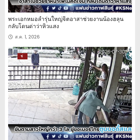
พระเอกหมอลำรุ่นใหญ่จิตอาสาช่วยงานน้องฮลุน
กลับโดนด่าว่าหิวแสง
ส.ค. 1, 2026
ข่
าว
ปร
ะ
จำ
วั
น