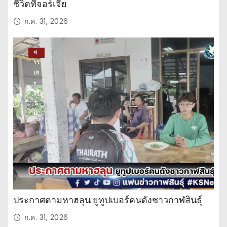
ชีวิตที่จอร์เจีย
ก.ค. 31, 2026
ข่
าว
ปร
ะ
จำ
วั
น
ประกาศตามหาฮลุน ยูทูปเบอร์คนดังชาวกาฬสินธุ์
ก.ค. 31, 2026