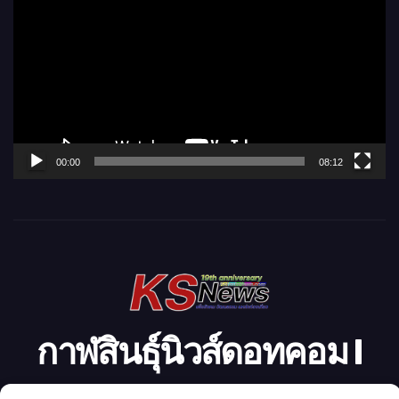
ว
เ
ล่
น
ไ
ฟ
ล์
00:00
08:12
วิ
ดี
โ
อ
กาฬสินธุ์นิวส์ดอทคอม l
Kalasinnews.com