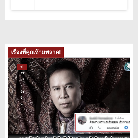
เรื่องที่คุณห้ามพลาด!
ข่
าว
ปร
ะ
จำ
วั
น