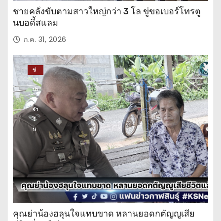
ชายคลั่งขับตามสาวใหญ่กว่า 3 โล ขู่ขอเบอร์โทรตู
นบอดี้สแลม
ก.ค. 31, 2026
ข่
าว
ปร
ะ
จำ
วั
น
คุณย่าน้องฮลุนใจแทบขาด หลานยอดกตัญญูเสีย