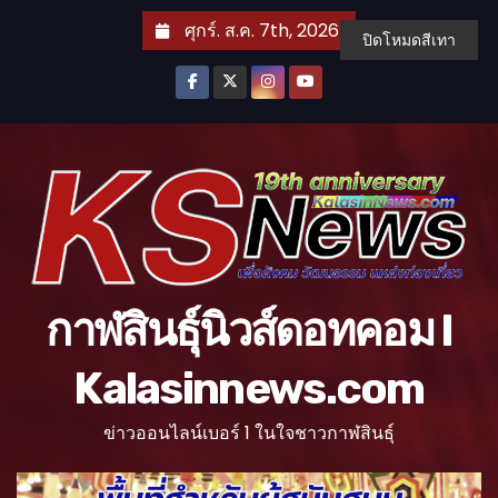
S
ศุกร์. ส.ค. 7th, 2026
ปิดโหมดสีเทา
k
i
p
t
o
c
o
n
t
กาฬสินธุ์นิวส์ดอทคอม l
e
n
Kalasinnews.com
t
ข่าวออนไลน์เบอร์ 1 ในใจชาวกาฬสินธุ์