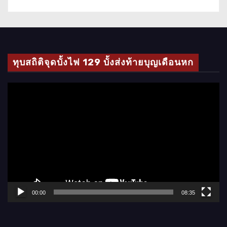
ทุบสถิติจุดบั้งไฟ 129 บั้งส่งท้ายบุญเดือนหก
ตั
ว
เ
ล่
น
ไ
ฟ
ล์
00:00
08:35
วิ
ดี