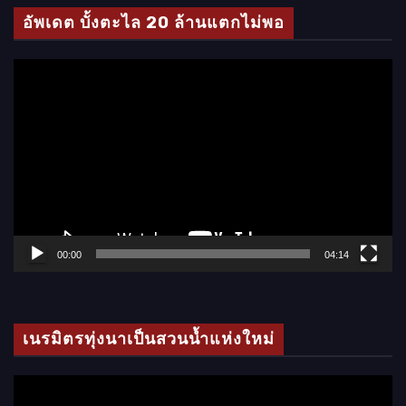
โ
อัพเดต บั้งตะไล 20 ล้านแตกไม่พอ
อ
ตั
ว
เ
ล่
น
ไ
ฟ
ล์
00:00
04:14
วิ
ดี
โ
เนรมิตรทุ่งนาเป็นสวนน้ำแห่งใหม่
อ
ตั