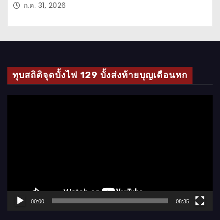
ก.ค. 31, 2026
ทุบสถิติจุดบั้งไฟ 129 บั้งส่งท้ายบุญเดือนหก
ตั
ว
เ
ล่
น
ไ
ฟ
ล์
00:00
08:35
วิ