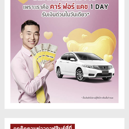
กดติดตามข่าวกาฬสินธุ์ที่นี่