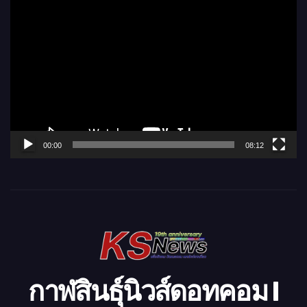
ตั
ว
เ
ล่
น
ไ
ฟ
ล์
00:00
08:12
วิ
ดี
โ
อ
กาฬสินธุ์นิวส์ดอทคอม l