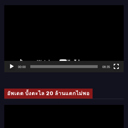
ตั
ว
เ
ล่
น
ไ
ฟ
ล์
00:00
08:35
วิ
ดี
โ
อัพเดต บั้งตะไล 20 ล้านแตกไม่พอ
อ
ตั
ว
เ