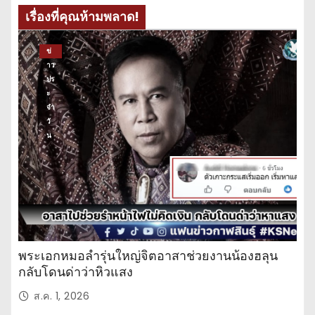
เรื่องที่คุณห้ามพลาด!
ข่
าว
ปร
ะ
จำ
วั
น
พระเอกหมอลำรุ่นใหญ่จิตอาสาช่วยงานน้องฮลุน
กลับโดนด่าว่าหิวแสง
ส.ค. 1, 2026