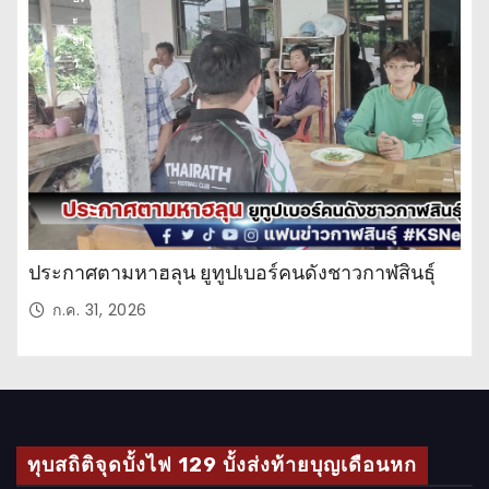
ะ
จำ
วั
น
ประกาศตามหาฮลุน ยูทูปเบอร์คนดังชาวกาฬสินธุ์
ก.ค. 31, 2026
ทุบสถิติจุดบั้งไฟ 129 บั้งส่งท้ายบุญเดือนหก