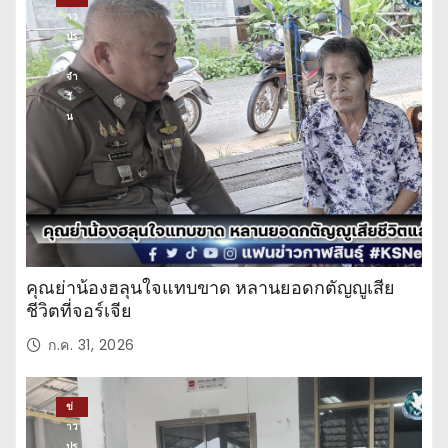
าว
ปร
ะ
จำ
วั
น
คุณย่าน้องฮลุนใจแทบขาด หลานยอดกตัญญูเสีย
ชีวิตที่จอร์เจีย
ก.ค. 31, 2026
ข่
าว
ปร