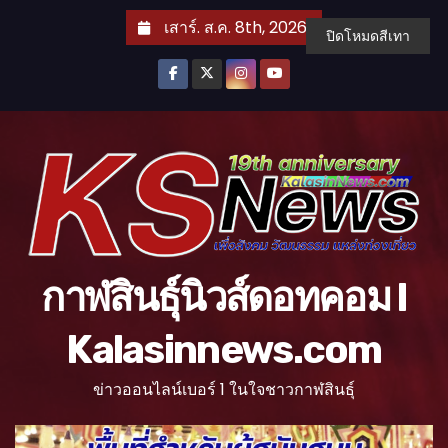
S
เสาร์. ส.ค. 8th, 2026
ปิดโหมดสีเทา
k
i
p
t
o
c
o
n
t
กาฬสินธุ์นิวส์ดอทคอม l
e
n
Kalasinnews.com
t
ข่าวออนไลน์เบอร์ 1 ในใจชาวกาฬสินธุ์