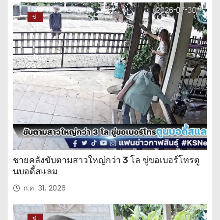
ข่
าว
ปร
ะ
จำ
วั
น
ชายคลั่งขับตามสาวใหญ่กว่า 3 โล ขู่ขอเบอร์โทรตู
นบอดี้สแลม
ก.ค. 31, 2026
ข่