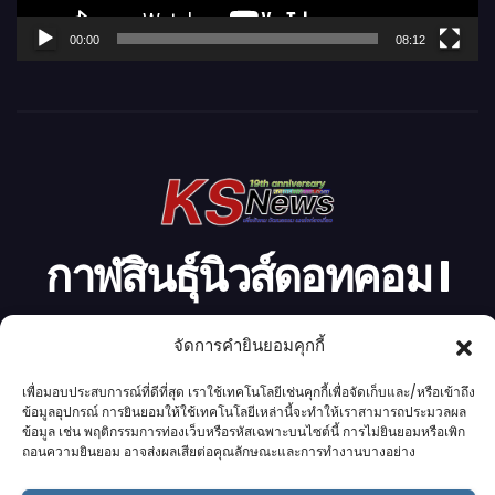
ฟ
ล์
00:00
08:12
วิ
ดี
โ
อ
กาฬสินธุ์นิวส์ดอทคอม l
Kalasinnews.com
จัดการคำยินยอมคุกกี้
ข่าวออนไลน์เบอร์ 1 ในใจชาวกาฬสินธุ์
เพื่อมอบประสบการณ์ที่ดีที่สุด เราใช้เทคโนโลยีเช่นคุกกี้เพื่อจัดเก็บและ/หรือเข้าถึง
ข้อมูลอุปกรณ์ การยินยอมให้ใช้เทคโนโลยีเหล่านี้จะทำให้เราสามารถประมวลผล
ข้อมูล เช่น พฤติกรรมการท่องเว็บหรือรหัสเฉพาะบนไซต์นี้ การไม่ยินยอมหรือเพิก
ถอนความยินยอม อาจส่งผลเสียต่อคุณลักษณะและการทำงานบางอย่าง