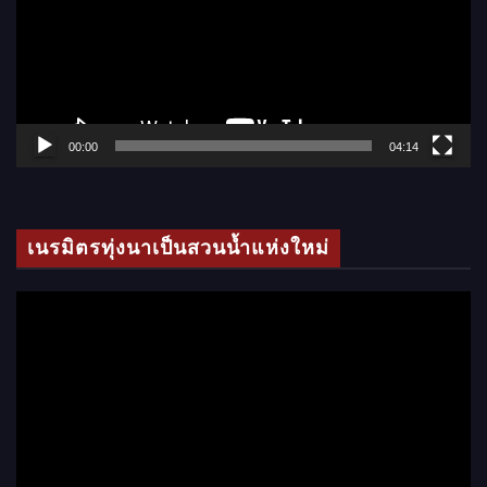
ล่
น
ไ
ฟ
ล์
00:00
04:14
วิ
ดี
โ
เนรมิตรทุ่งนาเป็นสวนน้ำแห่งใหม่
อ
ตั
ว
เ
ล่
น
ไ