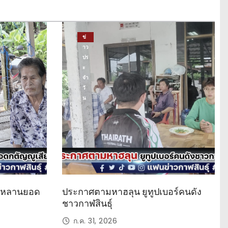
ข่
าว
ปร
ะ
จำ
วั
น
ด หลานยอด
ประกาศตามหาฮลุน ยูทูปเบอร์คนดัง
ชาวกาฬสินธุ์
ก.ค. 31, 2026