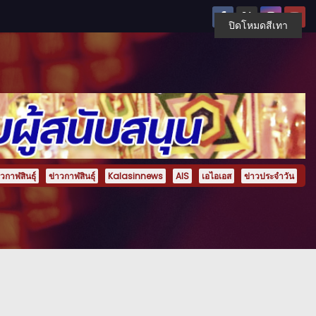
ปิดโหมดสีเทา
กาฬสินธุ์
ข่าวกาฬสินธุ์
Kalasinnews
AIS
เอไอเอส
ข่าวประจำวัน