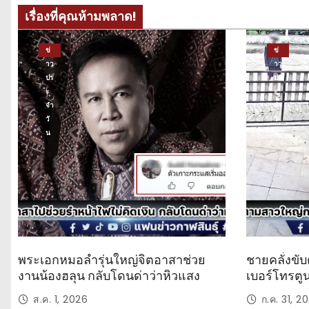
เรื่องที่คุณห้ามพลาด!
ข่
ข่
าว
าว
ปร
ปร
ะ
ะ
จำ
จำ
วั
วั
น
น
พระเอกหมอลำรุ่นใหญ่จิตอาสาช่วย
ชายคลั่งขับ
งานน้องฮลุน กลับโดนด่าว่าหิวแสง
เบอร์โทรตู
ส.ค. 1, 2026
ก.ค. 31, 2