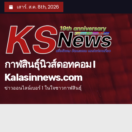
S
เสาร์. ส.ค. 8th, 2026
k
i
p
t
o
c
o
กาฬสินธุ์นิวส์ดอทคอม l
n
Kalasinnews.com
t
e
ข่าวออนไลน์เบอร์ 1 ในใจชาวกาฬสินธุ์
n
t