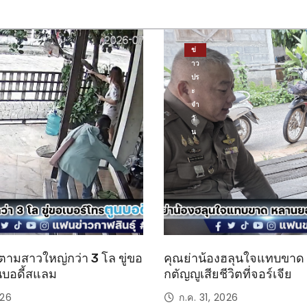
ข่
าว
ปร
ะ
จำ
วั
น
ตามสาวใหญ่กว่า 3 โล ขู่ขอ
คุณย่าน้องฮลุนใจแทบขา
นบอดี้สแลม
กตัญญูเสียชีวิตที่จอร์เจีย
026
ก.ค. 31, 2026