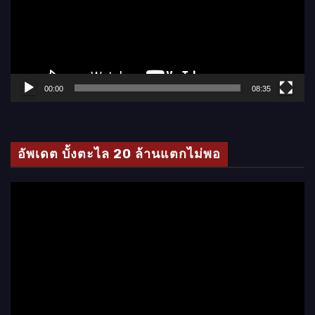
ล่
น
ไ
ฟ
ล์
00:00
08:35
วิ
ดี
โ
อัพเดต บั้งตะไล 20 ล้านแตกไม่พอ
อ
ตั
ว
เ
ล่
น
ไ
ฟ