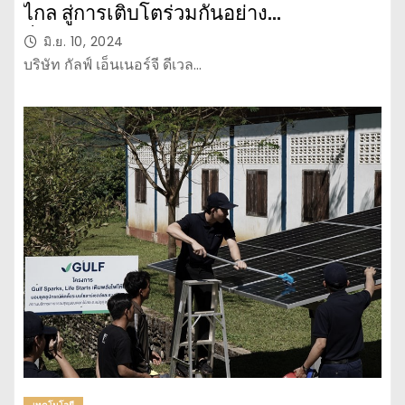
ไกล สู่การเติบโตร่วมกันอย่าง
ยั่งยืน “Green Energy Green Network
มิ.ย. 10, 2024
for THAIs” พลังงานสะอาดเชื่อมเครือ
บริษัท กัลฟ์ เอ็นเนอร์จี ดีเวล…
ข่ายเพื่อคนไทย”