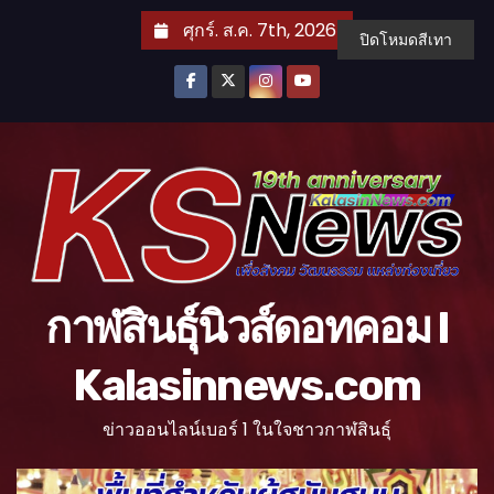
S
ศุกร์. ส.ค. 7th, 2026
ปิดโหมดสีเทา
k
i
p
t
o
c
o
n
t
กาฬสินธุ์นิวส์ดอทคอม l
e
n
Kalasinnews.com
t
ข่าวออนไลน์เบอร์ 1 ในใจชาวกาฬสินธุ์