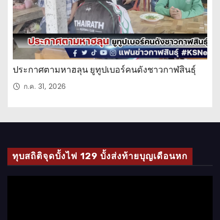
ประกาศตามหาฮลุน ยูทูปเบอร์คนดังชาวกาฬสินธุ์
ก.ค. 31, 2026
ทุบสถิติจุดบั้งไฟ 129 บั้งส่งท้ายบุญเดือนหก
ตั
ว
เ