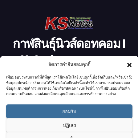
โ
อ
กาฬสินธุ์นิวส์ดอทคอม l
Kalasinnews.com
จัดการคำยินยอมคุกกี้
ข่าวออนไลน์เบอร์ 1 ในใจชาวกาฬสินธุ์
เพื่อมอบประสบการณ์ที่ดีที่สุด เราใช้เทคโนโลยีเช่นคุกกี้เพื่อจัดเก็บและ/หรือเข้าถึง
ข้อมูลอุปกรณ์ การยินยอมให้ใช้เทคโนโลยีเหล่านี้จะทำให้เราสามารถประมวลผล
ข้อมูล เช่น พฤติกรรมการท่องเว็บหรือรหัสเฉพาะบนไซต์นี้ การไม่ยินยอมหรือเพิก
ถอนความยินยอม อาจส่งผลเสียต่อคุณลักษณะและการทำงานบางอย่าง
Proudly powered by K.S.Network
|
Theme: News by
K.S.Network
.
ยอมรับ
Home
Cookie Policy (UK)
Login Customizer
ปฏิเสธ
Terms & conditions
คอลัมนิสต์
ติดต่อเรา
บริการของเรา