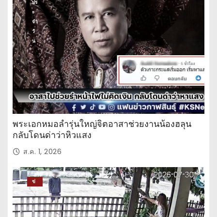
ปร
ะ
จำ
วั
น
พระเอกหมอลำรุ่นใหญ่จิตอาสาช่วยงานน้องฮลุน
กลับโดนด่าว่าหิวแสง
ส.ค. 1, 2026
ข่
าว
ปร
ะ