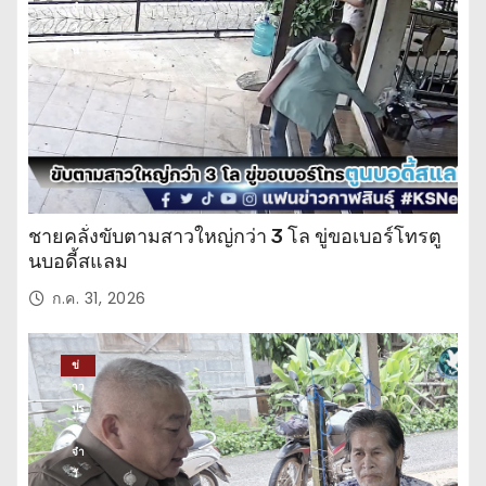
จำ
วั
น
ชายคลั่งขับตามสาวใหญ่กว่า 3 โล ขู่ขอเบอร์โทรตู
นบอดี้สแลม
ก.ค. 31, 2026
ข่
าว
ปร
ะ
จำ
วั