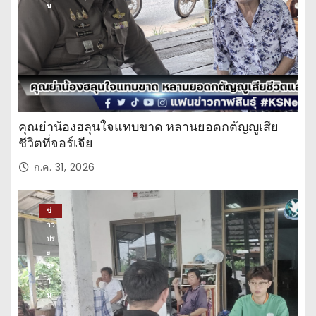
น
คุณย่าน้องฮลุนใจแทบขาด หลานยอดกตัญญูเสีย
ชีวิตที่จอร์เจีย
ก.ค. 31, 2026
ข่
าว
ปร
ะ
จำ
วั
น