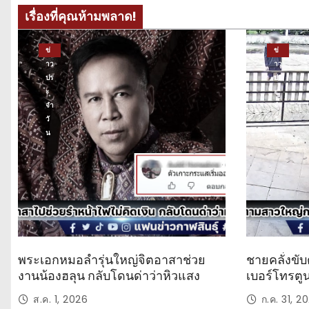
เรื่องที่คุณห้ามพลาด!
ข่
ข่
าว
าว
ปร
ปร
ะ
ะ
จำ
จำ
วั
วั
น
น
พระเอกหมอลำรุ่นใหญ่จิตอาสาช่วย
ชายคลั่งขับ
งานน้องฮลุน กลับโดนด่าว่าหิวแสง
เบอร์โทรตู
ส.ค. 1, 2026
ก.ค. 31, 2