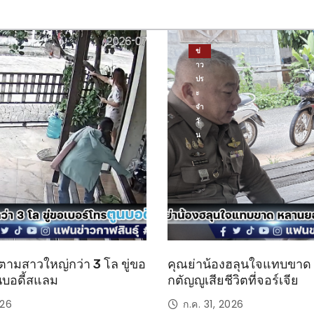
ข่
าว
ปร
ะ
จำ
วั
น
ตามสาวใหญ่กว่า 3 โล ขู่ขอ
คุณย่าน้องฮลุนใจแทบขา
นบอดี้สแลม
กตัญญูเสียชีวิตที่จอร์เจีย
026
ก.ค. 31, 2026