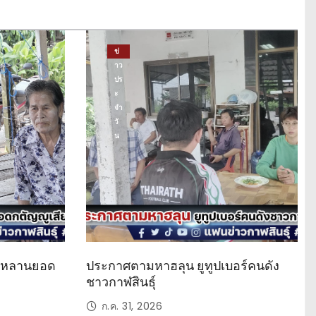
ข่
าว
ปร
ะ
จำ
วั
น
ด หลานยอด
ประกาศตามหาฮลุน ยูทูปเบอร์คนดัง
ชาวกาฬสินธุ์
ก.ค. 31, 2026