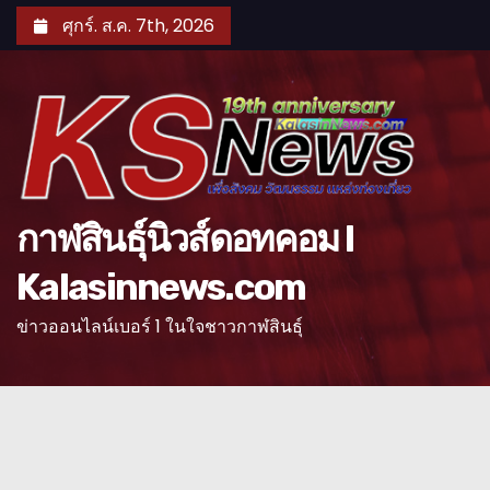
S
ศุกร์. ส.ค. 7th, 2026
k
i
p
t
o
c
o
กาฬสินธุ์นิวส์ดอทคอม l
n
Kalasinnews.com
t
e
ข่าวออนไลน์เบอร์ 1 ในใจชาวกาฬสินธุ์
n
t