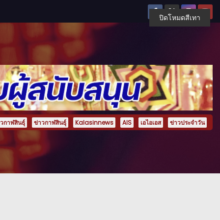
ปิดโหมดสีเทา
กาฬสินธุ์
ข่าวกาฬสินธุ์
Kalasinnews
AIS
เอไอเอส
ข่าวประจำวัน