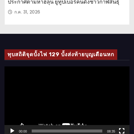
ประกาศตามหาฮลุน ยูทูปเบอร์คนดังชาวกาฬสินธุ์
ก.ค. 31, 2026
ทุบสถิติจุดบั้งไฟ 129 บั้งส่งท้ายบุญเดือนหก
ตั
ว
เ
ล่
น
ไ
ฟ
ล์
00:00
08:35