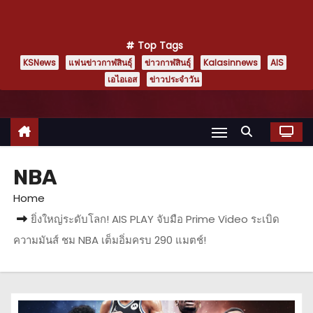
Top Tags
KSNews
แฟนข่าวกาฬสินธุ์
ข่าวกาฬสินธุ์
Kalasinnews
AIS
เอไอเอส
ข่าวประจำวัน
NBA
Home
ยิ่งใหญ่ระดับโลก! AIS PLAY จับมือ Prime Video ระเบิด
ความมันส์ ชม NBA เต็มอิ่มครบ 290 แมตช์!