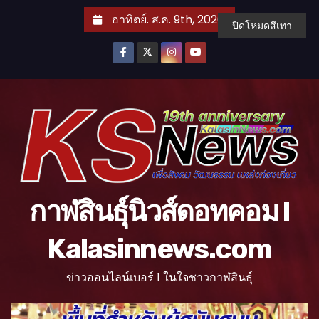
S
อาทิตย์. ส.ค. 9th, 2026
ปิดโหมดสีเทา
k
i
p
t
o
c
o
n
t
กาฬสินธุ์นิวส์ดอทคอม l
e
n
Kalasinnews.com
t
ข่าวออนไลน์เบอร์ 1 ในใจชาวกาฬสินธุ์