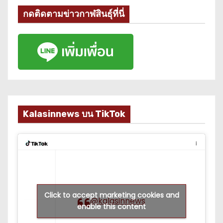
กดติดตามข่าวกาฬสินธุ์ที่นี่
Kalasinnews บน TikTok
Click to accept marketing cookies and
@kalasinnews
enable this content