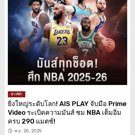
ข่าวกีฬา
ยิ่งใหญ่ระดับโลก! AIS PLAY จับมือ Prime
Video ระเบิดความมันส์ ชม NBA เต็มอิ่ม
ครบ 290 แมตช์!
พ.ย. 26, 2025