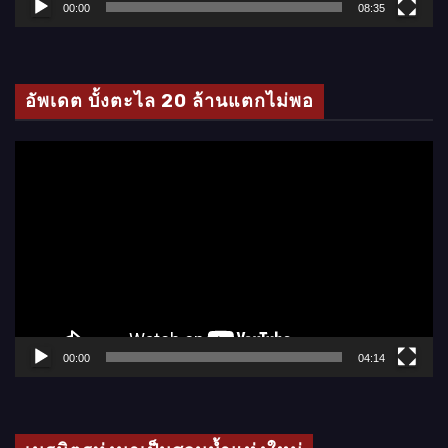
ล์
00:00
08:35
วิ
ดี
โ
อัพเดต บั้งตะไล 20 ล้านแตกไม่พอ
อ
ตั
ว
เ
ล่
น
ไ
ฟ
ล์
00:00
04:14
วิ
ดี
โ