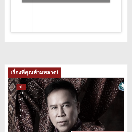
เรื่องที่คุณห้ามพลาด!
ข่
าว
ปร
ะ
จำ
วั
น