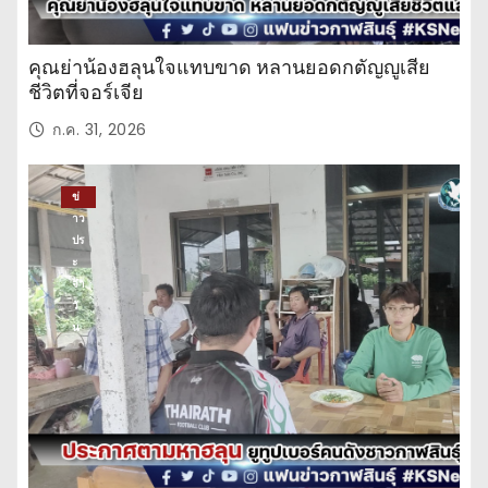
คุณย่าน้องฮลุนใจแทบขาด หลานยอดกตัญญูเสีย
ชีวิตที่จอร์เจีย
ก.ค. 31, 2026
ข่
าว
ปร
ะ
จำ
วั
น