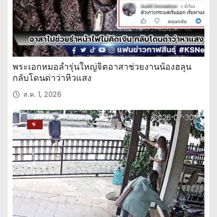
พระเอกหมอลำรุ่นใหญ่จิตอาสาช่วยงานน้องฮลุน
กลับโดนด่าว่าหิวแสง
ส.ค. 1, 2026
ข่
าว
ปร
ะ
จำ
วั
น