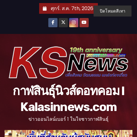
S
ศุกร์. ส.ค. 7th, 2026
ปิดโหมดสีเทา
k
i
p
t
o
c
o
n
t
กาฬสินธุ์นิวส์ดอทคอม l
e
n
Kalasinnews.com
t
ข่าวออนไลน์เบอร์ 1 ในใจชาวกาฬสินธุ์