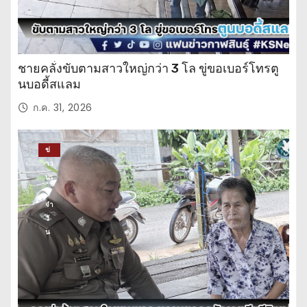
ชายคลั่งขับตามสาวใหญ่กว่า 3 โล ขู่ขอเบอร์โทรตู
นบอดี้สแลม
ก.ค. 31, 2026
ข่
าว
ปร
ะ
จำ
วั
น