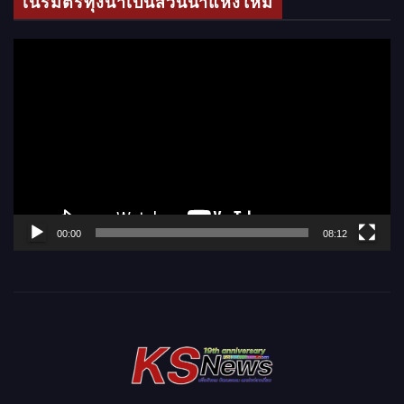
เนรมิตรทุ่งนาเป็นสวนน้ำแห่งใหม่
อ
ตั
ว
เ
ล่
น
ไ
ฟ
ล์
00:00
08:12
วิ
ดี
โ
อ