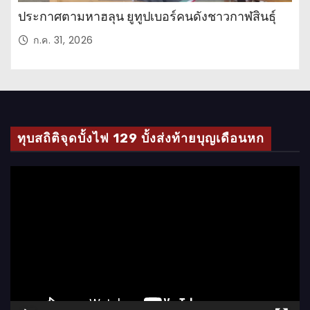
ประกาศตามหาฮลุน ยูทูปเบอร์คนดังชาวกาฬสินธุ์
ก.ค. 31, 2026
ทุบสถิติจุดบั้งไฟ 129 บั้งส่งท้ายบุญเดือนหก
ตั
ว
เ
ล่
น
ไ
ฟ