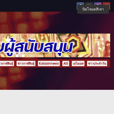
ปิดโหมดสีเทา
กาฬสินธุ์
ข่าวกาฬสินธุ์
Kalasinnews
AIS
เอไอเอส
ข่าวประจำวัน