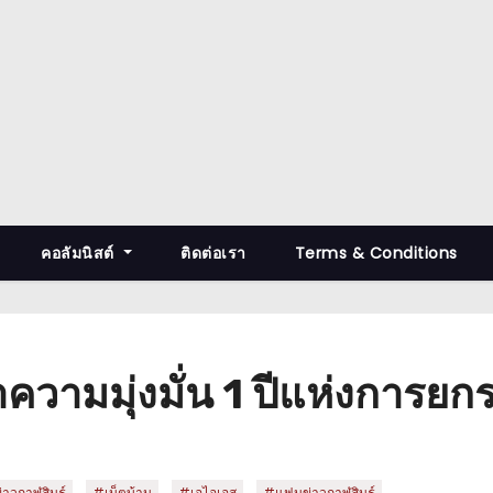
คอลัมนิสต์
ติดต่อเรา
Terms & Conditions
วามมุ่งมั่น 1 ปีแห่งการยก
,
,
,
าวกาฬสินธุ์
#เน็ตบ้าน
#เอไอเอส
#แฟนข่าวกาฬสินธุ์