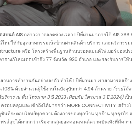
รอดแบนด์
AIS
กล่าวว่า “ตลอดช่วงเวลา 1 ปีที่ผ่านมาภายใต้ AIS 3BB 
์ใหม่ให้กับอุตสาหกรรมเน็ตบ้านผ่านสินค้า บริการ และนวัตกรรม
astructure หรือ โครงสร้างพื้นฐานด้านบรอดแบนด์ไฟเบอร์ของประ
 ตารางกิโลเมตร เข้าถึง 77 จังหวัด 926 อำเภอ และรองรับการให้
ผสานการทำงานกันอย่างลงตัว ทำให้ 1 ปีที่ผ่านมา เราสามารถสร้า
ขึ้น 108% ด้วยจำนวนผู้ใช้งานในปัจจุบันกว่า 4.94 ล้านราย
(
รายได้จ
ช้บริการ ณ สิ้น ไตรมาส
3
ปี
2023
เทียบกับ ไตรมาส
3
ปี
2024)
เป็น
งความครอบคลุมและเข้าถึงได้มากกว่า MORE CONNECTIVITY สร้างโ
นที่จะตอบโจทย์ทุกความต้องการของทุกบ้าน ทุกร้าน ทุกธุรกิจ 
ส์สุขได้มากกว่า เริ่มจากสุดยอดคอนเทนต์ความบันเทิงที่มีคว