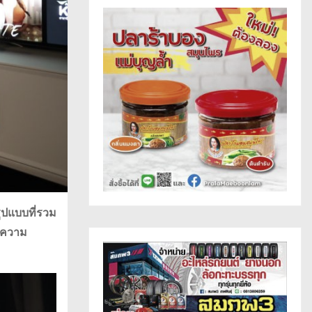
ูปแบบที่รวม
ะความ