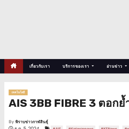
เกี่ยวกับเรา
บริการของเรา
อ่านข่าว
เทคโนโลยี
AIS 3BB FIBRE 3 ตอกย้ำค
By
พิราบข่าวกาฬสินธุ์
ธ.ค. 5, 2024
,
,
,
#AIS
#Kalasinnews
#KSNews
#ข่