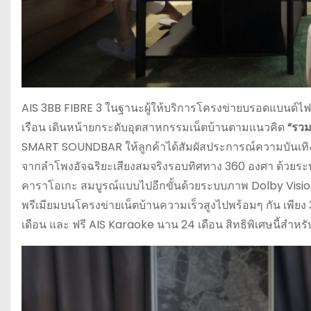
AIS 3BB FIBRE 3 ในฐานะผู้ให้บริการโครงข่ายบรอดแบนด์ไฟเบ
เรือน เดินหน้ายกระดับอุตสาหกรรมเน็ตบ้านตามแนวคิด
“รวมก
SMART SOUNDBAR ให้ลูกค้าได้สัมผัสประการณ์ความบันเทิงเต็มอ
จากลำโพงอัจฉริยะเสียงสมจริงรอบทิศทาง 360 องศา ด้วย
คาราโอเกะ สมบูรณ์แบบไปอีกขั้นด้วยระบบภาพ Dolby Visio
พรีเมียมบนโครงข่ายเน็ตบ้านความเร็วสูงไปพร้อมๆ กัน เพีย
เดือน และ ฟรี AIS Karaoke นาน 24 เดือน สิทธิพิเศษนี้สำหรับ