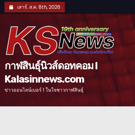
S
เสาร์. ส.ค. 8th, 2026
k
i
p
t
o
c
o
กาฬสินธุ์นิวส์ดอทคอม l
n
Kalasinnews.com
t
e
ข่าวออนไลน์เบอร์ 1 ในใจชาวกาฬสินธุ์
n
t