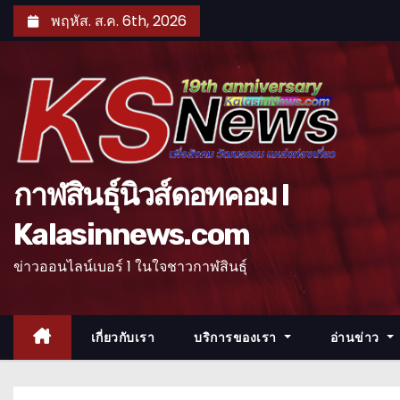
S
พฤหัส. ส.ค. 6th, 2026
k
i
p
t
o
c
o
กาฬสินธุ์นิวส์ดอทคอม l
n
Kalasinnews.com
t
e
ข่าวออนไลน์เบอร์ 1 ในใจชาวกาฬสินธุ์
n
t
เกี่ยวกับเรา
บริการของเรา
อ่านข่าว