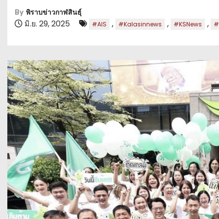
By
พิราบข่าวกาฬสินธุ์
มิ.ย. 29, 2025
,
,
,
#AIS
#Kalasinnews
#KSNews
#