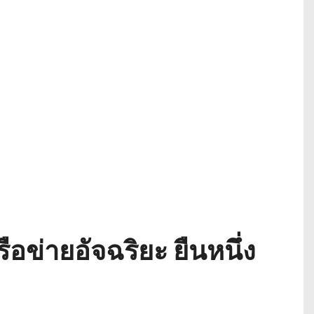
อข่ายอัจฉริยะ ยืนหนึ่ง