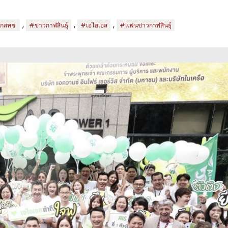
,
,
,
กสทช.
#ข่าวกาฬสินธุ์
#เอไอเอส
#แฟนข่าวกาฬสินธุ์