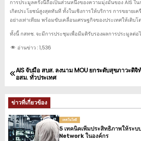
การประมูลครั้งนี้ถือเป็นส่วนหนึ่งของความมุ่งมั่นของ AIS 
เกิดประโยชน์สูงสุดทันที ทั้งในเชิงการให้บริการ การขยายเค
อย่างเท่าเทียม พร้อมขับเคลื่อนเศรษฐกิจของประเทศให้เติบโตอ
ทั้งนี้ กสทช. จะมีการประชุมเพื่อมีมติรับรองผลการประมูลต่อ
อ่านข่าว :
1,536
AIS จับมือ สบส. ลงนาม MOU ยกระดับสุขภาวะดิจิท
แ
อสม. ทั่วประเทศ
น
ะ
ข่าวที่เกี่ยวข้อง
แ
เทคโนโลยี
น
5 เทคนิคเพิ่มประสิทธิภาพให้ระบ
Network ในองค์กร
ว