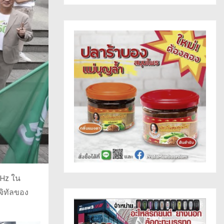
MHz ใน
จิทัลของ