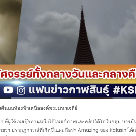
งคืนบนท้องฟ้าเหนือองค์พระมหาเจดีย์
n ที่ผู้ใช้เฟสบุ๊กท่านหนึ่งได้โพสต์ภาพและคลิปวิดีโอในกลุ่ม บารมีห
่า ปรากฏการณ์ที่เกิดขึ้น..ผมถือว่า Amazing ของ Kalasin ได้เ