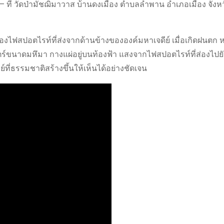
่ วัดป่ามัชฌิมาวาส บ้านดงเมือง ตำบลลำพาน อำเภอเมือง จังหวั
งไฟสปอตไรท์ที่ส่งจากด้านข้างขององค์มหาเจดีย์ เมื่อเกิดฝนตก ห
ร์ขนาดมหึมา กางแผ่อยู่บนท้องฟ้า แสงจากไฟสปอตไรท์ที่ส่องไปย
ย์ที่ธรรมชาติสร้างขึ้นให้เห็นได้อย่างชัดเจน