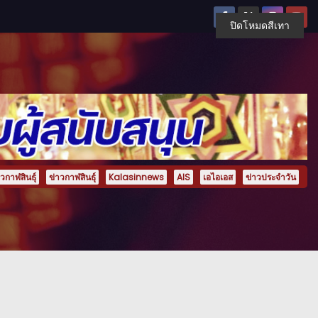
ปิดโหมดสีเทา
กาฬสินธุ์
ข่าวกาฬสินธุ์
Kalasinnews
AIS
เอไอเอส
ข่าวประจำวัน