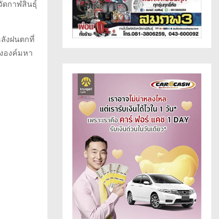
ดกาฬสินธุ์
ลังฝนตกที่
ังองค์มหา