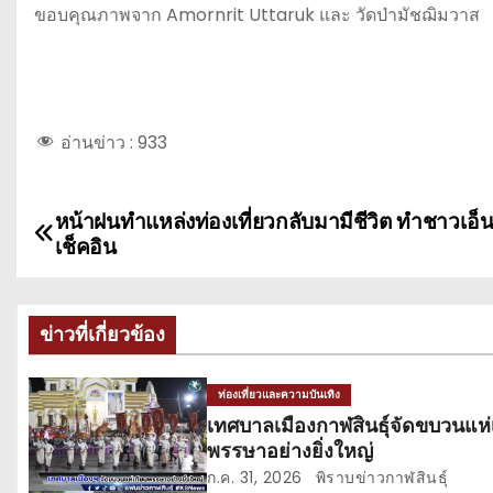
ขอบคุณภาพจาก Amornrit Uttaruk และ วัดป่ามัชฌิมวาส
อ่านข่าว :
933
หน้าฝนทำแหล่งท่องเที่ยวกลับมามีชีวิต ทำชาวเอ็นด
แ
เช็คอิน
น
ะ
ข่าวที่เกี่ยวข้อง
แ
ท่องเที่ยวและความบันเทิง
น
เทศบาลเมืองกาฬสินธุ์จัดขบวนแห่
พรรษาอย่างยิ่งใหญ่
ว
ก.ค. 31, 2026
พิราบข่าวกาฬสินธุ์