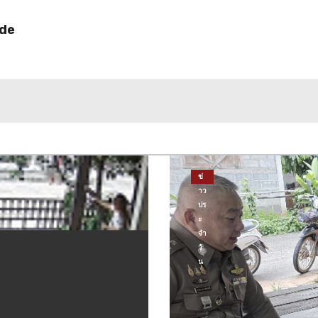
ide
ข่
าว
ปร
ะ
จำ
วั
น