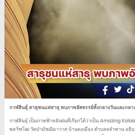
กาฬสินธุ์ สาธุชนแห่สาธุ พบภาพอัศจรรย์ทั้งกลางวันและกลา
กาฬสินธุ์ เป็นภาพฟ้าหลังฝนที่เรียกได้ว่าเป็น Amazing Kalasi
พลวัฑโฒ วัดป่ามัชฌิมาวาส บ้านดงเมือง ตำบลลลำพาน อธิบายว