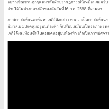
อยากเชิญชวนทุกๆคนมาสัมผัสปรากฏการณ์นี้เหมือนผมครับ— ที
ถ่ายได้ในช่วงกลางดึกของคืนวันที่ 16 ก.ค. 2568 ที่ผ่านมา
ภาพเงาสะท้อนองค์มหาเจดีย์ดังกล่าว คาดว่าเป็นเงาสะท้อนขอ
มีมวลเมฆปกคลุมอยู่บนท้องฟ้า ก็เปรียบเสมือนเป็นจอภาพยนต
เจดีย์จึงสะท้อนขึ้นไปลอยเด่นอยู่บนท้องฟ้า เกิดเป็นภาพอัศจรร