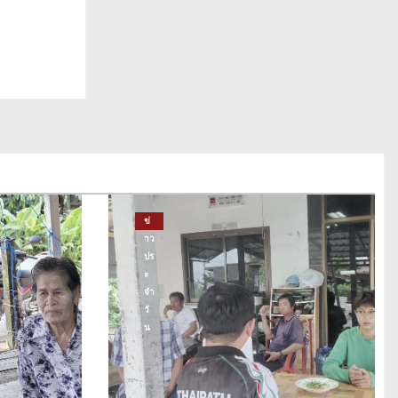
ข่
าว
ปร
ะ
จำ
วั
น