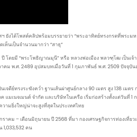
ิมวาสฯ ยังได้โพสต์คลิปพร้อมบรรยายว่า “พระอาทิตย์ทรงกรดที่พระมหา
ดเห็นเป็นจำนวนมากว่า “สาธุ”
11 ปี โดยมี “พระโพธิญาณมุนี” หรือ หลวงพ่อเมือง พลวฑฺโฒ เป็นเจ้
วาคม พ.ศ. 2489 อุปสมบทเมื่อวันที่ 1 กุมภาพันธ์ พ.ศ. 2509 ปัจจุบันอ
นเจดีย์ทรงระฆังคว่ำ ฐานเส้นผ่าศูนย์กลาง 90 เมตร สูง 138 เมตร 
ค แมเนจเมนต์ จำกัด และบริษัทในเครือ เริ่มก่อสร้างตั้งแต่วันที่ 1 
ามยิ่งใหญ่น่าจะสูงที่สุดในประเทศไทย
ือนมกราคม – เดือนมิถุนายน ปี 2568 ที่มา กองเศรษฐกิจการท่องเที่ย
นวน 1,033,532 คน