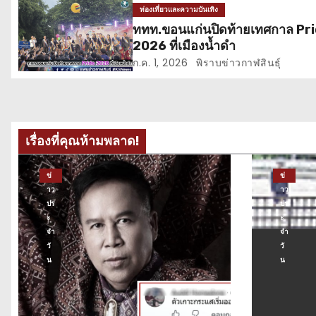
เ
ท่องเที่ยวและความบันเทิง
ททท.ขอนแก่นปิดท้ายเทศกาล Pr
รื่
2026 ที่เมืองน้ำดำ
อ
ก.ค. 1, 2026
พิราบข่าวกาฬสินธุ์
ง
เรื่องที่คุณห้ามพลาด!
ข่
ข่
าว
าว
ปร
ปร
ะ
ะ
จำ
จำ
วั
วั
น
น