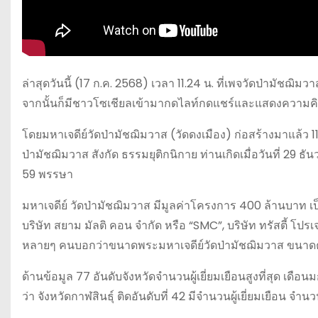
ล่าสุดวันนี้ (17 ก.ค. 2568) เวลา 11.24 น. ที่เพจวัดป่ามัชฌ
จากนั้นก็มีชาวโซเชียลเข้ามากดไลท์กดแชร์และแสดงความคิ
โดยมหาเจดีย์วัดป่ามัชฌิมวาส (วัดดงเมือง) ก่อสร้างมาแล้ว 
ป่ามัชฌิมวาส สังกัด ธรรมยุติกนิกาย ท่านเกิดเมื่อวันที่ 29 ธัน
59 พรรษา
มหาเจดีย์ วัดป่ามัชฌิมวาส มีมูลค่าโครงการ 400 ล้านบาท เป็
บริษัท สยาม มัลติ คอน จำกัด หรือ “SMC”, บริษัท ทรัสตี้ โปรเจ
หลายๆ คนบอกว่าขนาดพระมหาเจดีย์วัดป่ามัชฌิมวาส ขนาดคว
ด้านข้อมูล 77 อันดับจังหวัดจำนวนผู้เยี่ยมเยือนสูงที่สุด เด
ว่า จังหวัดกาฬสินธุ์ ติดอันดับที่ 42 มีจำนวนผู้เยี่ยมเยือน จำ