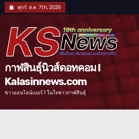
S
ศุกร์. ส.ค. 7th, 2026
k
i
p
t
o
c
o
กาฬสินธุ์นิวส์ดอทคอม l
n
Kalasinnews.com
t
e
ข่าวออนไลน์เบอร์ 1 ในใจชาวกาฬสินธุ์
n
t