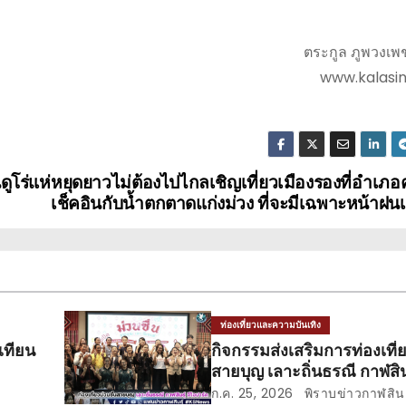
ตระกูล ภูพวงเ
www.kalasi
ูโร่แห่
หยุดยาวไม่ต้องไปไกลเชิญเที่ยวเมืองรองที่อำเภอ
เช็คอินกับน้ำตกตาดแก่งม่วง ที่จะมีเฉพาะหน้าฝนเท
ท่องเที่ยวและความบันเทิง
เทียน
กิจกรรมส่งเสริมการท่องเที่ย
สายบุญ เลาะถิ่นธรณี กาฬสินธ
ปาร์ค
ก.ค. 25, 2026
พิราบข่าวกาฬสินธ