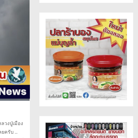
ลวงปู่เมือง
ลยครับ …