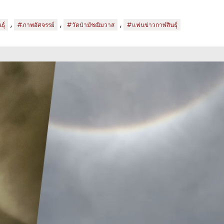
,
,
,
ุ์
#ภาพอัศจรรย์
#วัดป่ามัชฌิมวาส
#แฟนข่าวกาฬสินธุ์