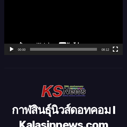
เ
ล่
น
ไ
ฟ
ล์
00:00
08:12
วิ
ดี
โ
อ
กาฬสินธุ์นิวส์ดอทคอม l
Kalasinnews.com