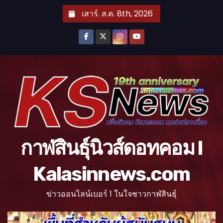
S
เสาร์. ส.ค. 8th, 2026
k
i
p
t
o
c
o
n
t
กาฬสินธุ์นิวส์ดอทคอม l
e
n
Kalasinnews.com
t
ข่าวออนไลน์เบอร์ 1 ในใจชาวกาฬสินธุ์