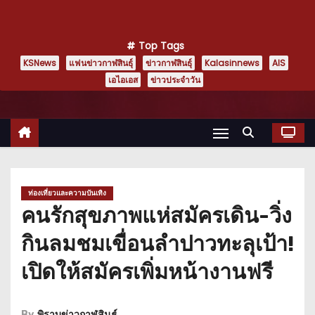
Top Tags
KSNews
แฟนข่าวกาฬสินธุ์
ข่าวกาฬสินธุ์
Kalasinnews
AIS
เอไอเอส
ข่าวประจำวัน
ท่องเที่ยวและความบันเทิง
คนรักสุขภาพแห่สมัครเดิน-วิ่ง
กินลมชมเขื่อนลำปาวทะลุเป้า!
เปิดให้สมัครเพิ่มหน้างานฟรี
By
พิราบข่าวกาฬสินธุ์