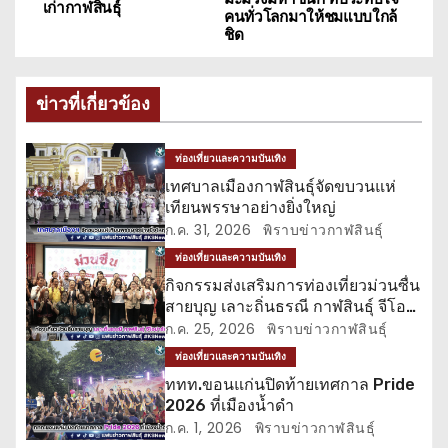
ะ
เก่ากาฬสินธุ์
คนทั่วโลกมาให้ชมแบบใกล้
ชิด
แ
น
ข่าวที่เกี่ยวข้อง
ว
ท่องเที่ยวและความบันเทิง
เ
เทศบาลเมืองกาฬสินธุ์จัดขบวนแห่
รื่
เทียนพรรษาอย่างยิ่งใหญ่
ก.ค. 31, 2026
พิราบข่าวกาฬสินธุ์
อ
ท่องเที่ยวและความบันเทิง
กิจกรรมส่งเสริมการท่องเที่ยวม่วนซื่น
ง
สายบุญ เลาะถิ่นธรณี กาฬสินธุ์ จีโอ
ปาร์ค
ก.ค. 25, 2026
พิราบข่าวกาฬสินธุ์
ท่องเที่ยวและความบันเทิง
ททท.ขอนแก่นปิดท้ายเทศกาล Pride
2026 ที่เมืองน้ำดำ
ก.ค. 1, 2026
พิราบข่าวกาฬสินธุ์