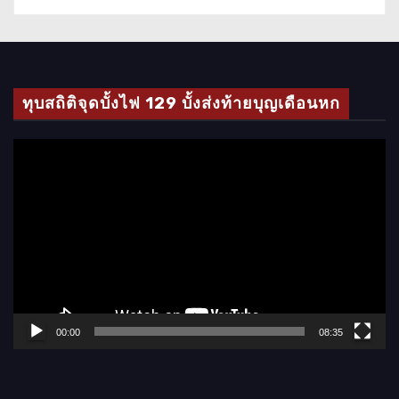
ทุบสถิติจุดบั้งไฟ 129 บั้งส่งท้ายบุญเดือนหก
ตั
ว
เ
ล่
น
ไ
ฟ
ล์
00:00
08:35
วิ
ดี