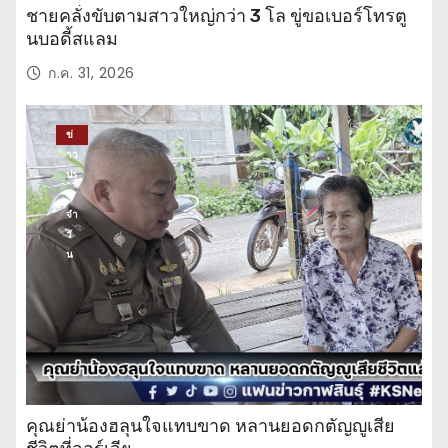
ชายคลั่งขับตามสาวใหญ่กว่า 3 โล ขู่ขอเบอร์โทรตู
นบอดี้สแลม
ก.ค. 31, 2026
ข่
าว
ปร
ะ
จำ
วั
น
คุณย่าน้องฮลุนใจแทบขาด หลานยอดกตัญญูเสีย