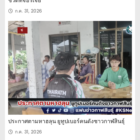
ชีวิตที่จอร์เจีย
ก.ค. 31, 2026
ข่
าว
ปร
ะ
จำ
วั
น
ประกาศตามหาฮลุน ยูทูปเบอร์คนดังชาวกาฬสินธุ์
ก.ค. 31, 2026