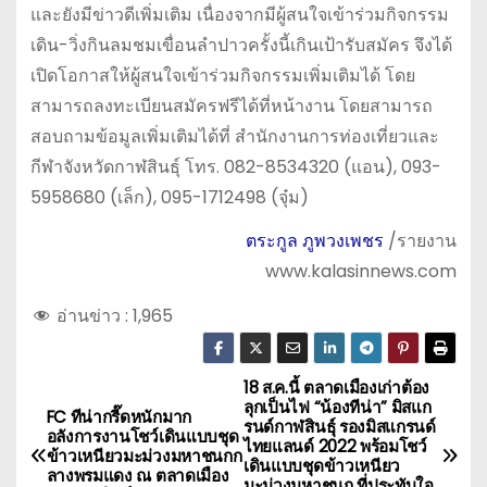
และยังมีข่าวดีเพิ่มเติม เนื่องจากมีผู้สนใจเข้าร่วมกิจกรรม
เดิน-วิ่งกินลมชมเขื่อนลำปาวครั้งนี้เกินเป้ารับสมัคร จึงได้
เปิดโอกาสให้ผู้สนใจเข้าร่วมกิจกรรมเพิ่มเติมได้ โดย
สามารถลงทะเบียนสมัครฟรีได้ที่หน้างาน โดยสามารถ
สอบถามข้อมูลเพิ่มเติมได้ที่ สำนักงานการท่องเที่ยวและ
กีฬาจังหวัดกาฬสินธุ์ โทร. 082-8534320 (แอน), 093-
5958680 (เล็ก), 095-1712498 (จุ๋ม)
ตระกูล ภูพวงเพชร
/รายงาน
www.kalasinnews.com
อ่านข่าว :
1,965
18 ส.ค.นี้ ตลาดเมืองเก่าต้อง
แ
ลุกเป็นไฟ “น้องทีน่า” มิสแก
FC ทีน่ากรี๊ดหนักมาก
รนด์กาฬสินธุ์ รองมิสแกรนด์
น
อลังการงานโชว์เดินแบบชุด
ไทยแลนด์ 2022 พร้อมโชว์
ข้าวเหนียวมะม่วงมหาชนกก
เดินแบบชุดข้าวเหนียว
ลางพรมแดง ณ ตลาดเมือง
มะม่วงมหาชนก ที่ประทับใจ