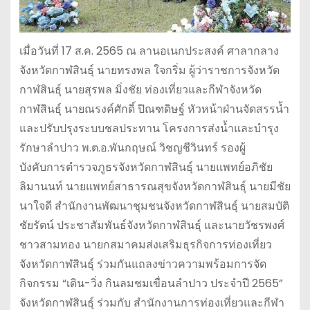
เมื่อวันที่ 17 ส.ค. 2565 ณ ลานอเนกประสงค์ ศาลากลาง
จังหวัดกาฬสินธุ์ นายทรงพล ใจกริ่ม ผู้ว่าราชการจังหวัด
กาฬสินธุ์ นายสุรพล มิ่งชัย ท่องเที่ยวและกีฬาจังหวัด
กาฬสินธุ์ นายณรงค์ศักดิ์ ปิณฑดิษฐ์ หัวหน้าฝ่านจัดสรรน้ำ
และปรับปรุงระบบชลประทาน โครงการส่งน้ำและบำรุง
รักษาลำปาว พ.ต.อ.พันกฤษณ์ วิชญชีวินทร์ รองผู้
บังคับการตำรวจภูธรจังหวัดกาฬสินธุ์ นายแพทย์อภิชัย
ลิมานนท์ นายแพทย์สาธารณสุขจังหวัดกาฬสินธุ์ นายมีชัย
นาใจดี สำนักงานพัฒนาชุมชนจังหวัดกาฬสินธุ์ นายสมบัติ
ชัยรัตน์ ประชาสัมพันธ์จังหวัดกาฬสินธุ์ และนายวัชรพงศ์
ชาวสามทอง นายกสมาคมส่งเสริมธุรกิจการท่องเที่ยว
จังหวัดกาฬสินธุ์ ร่วมกันแถลงข่าวความพร้อมการจัด
กิจกรรม “เดิน-วิ่ง กินลมชมเขื่อนลำปาว ประจำปี 2565”
จังหวัดกาฬสินธุ์ ร่วมกับ สำนักงานการท่องเที่ยวและกีฬา