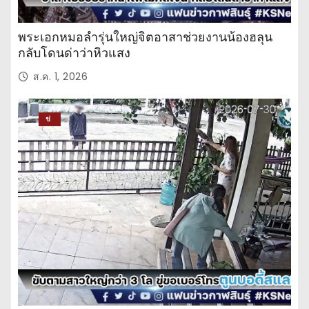
พระเอกหมอลำรุ่นใหญ่จิตอาสาช่วยงานน้องฮลุน
กลับโดนด่าว่าหิวแสง
ส.ค. 1, 2026
ข่
าว
ปร
ะ
จำ
วั
น