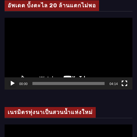
โ
อัพเดต บั้งตะไล 20 ล้านแตกไม่พอ
อ
ตั
ว
เ
ล่
น
ไ
ฟ
ล์
00:00
04:14
วิ
ดี
โ
เนรมิตรทุ่งนาเป็นสวนน้ำแห่งใหม่
อ
ตั
ว