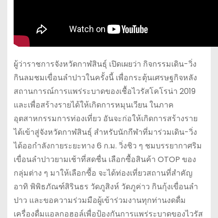
ผู้ว่าราชการจังหวัดกาฬสินธุ์ เปิดเผยว่า กิจกรรมเดิน-วิ่ง
กินลมชมเขื่อนลำปาวในครั้งนี้ เพื่อกระตุ้นเศรษฐกิจหลัง
สถานการณ์การแพร่ระบาดของเชื้อไวรัสโคโรน่า 2019
และเพื่อสร้างรายได้ให้เกิดการหมุนเวียน ในภาค
อุตสาหกรรมการท่องเที่ยว อันจะก่อให้เกิดการสร้างราย
ได้เข้าสู่จังหวัดกาฬสินธุ์ สำหรับนักกีฬาที่มาร่วมเดิน-วิ่ง
ได้ออกำลังกายระยะทาง 6 ก.ม. วิ่งชิว ๆ ชมบรรยากาศริม
เขื่อนลำปาวยามเช้าที่สดชื่น เลือกซื้อสินค้า OTOP ของ
กลุ่มต่าง ๆ มาให้เลือกซื้อ จะได้ท่องเที่ยวสถานที่สำคัญ
อาทิ พิพิธภัณฑ์สิรินธร วัดภูสิงห์ วัดภูค่าว กินกุ้งเขื่อนลำ
ปาว และขอความร่วมมือผู้เข้าร่วมงานทุกท่านงดดื่ม
เครื่องดื่มแอลกอฮอล์เพื่อป้องกันการแพร่ระบาดของไวรัส