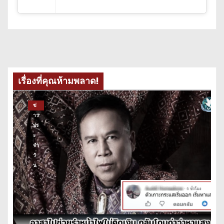
เรื่องที่คุณห้ามพลาด!
ข่
าว
ปร
ะ
จำ
วั
น