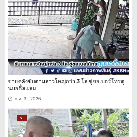
ปร
ะ
จำ
วั
น
ชายคลั่งขับตามสาวใหญ่กว่า 3 โล ขู่ขอเบอร์โทรตู
นบอดี้สแลม
ก.ค. 31, 2026
ข่
าว
ปร
ะ