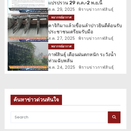
แปรปรวน 29 ต.ค.-2 พ.ย.นี้
เ
ต.ค. 29, 2025
พิราบข่าวกาฬสินธุ์
รื่
พยากรณ์อากาศ
คาจิกิมาแล้วเขื่อนลำปาวยินดีต้อนรับ
อ
ประชาชนเตรียมรับมือ
ส.ค. 27, 2025
พิราบข่าวกาฬสินธุ์
ง
พยากรณ์อากาศ
กาฬสินธุ์ เตือนฝนตกหนัก ระวังน้ำ
ท่วมฉับพลัน
พ.ค. 24, 2025
พิราบข่าวกาฬสินธุ์
ค้นหาข่าวด่วนทันใจ