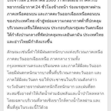
ประจำวันที่ 2 สิงหาคม 2565 ว่า ลักษณะอากาศทั่วไป
พยากรณ์อากาศ 24 ชั่วโมงข้างหน้า ร่องมรสุมพาดผ่าน
ภาคเหนือตอนบน และภาคตะวันออกเฉียงเหนือตอนบน
ของประเทศไทย เข้าสู่หย่อมความกดอากาศต่ำที่ปกคลุม
บริเวณทะเลจีนใต้ตอนบน ประกอบกับมรสุมตะวันตกเฉียง
ใต้กำลังปานกลางที่พัดปกคลุมทะเลอันดามัน ประเทศไทย
และอ่าวไทยมีกำลังแรงขึ้น
ลักษณะเช่นนี้ทำให้มีฝนตกหนักบางแห่งบริเวณภาคเหนือ
ภาคตะวันออกเฉียงเหนือ ภาคกลาง รวมทั้ง
กรุงเทพมหานครและปริมณฑล และภาคใต้ฝั่งตะวันออก
โดยมีฝนตกหนักมากบางพื้นที่บริเวณภาคตะวันออก และ
ภาคใต้ฝั่งตะวันตก ขอให้ประชาชนในบริเวณดังกล่าว
ระวังอันตรายจากฝนตกหนักถึงหนักมาก และฝนที่ตก
สะสมซึ่งอาจทำให้เกิดน้ำท่วมฉับพลันและน้ำป่าไหลหลาก
โดยเฉพาะบริเวณที่ลาดเชิงเขาใกล้ทางน้ำไหลผ่าน และ
พื้นที่ลุ่มในระยะนี้ใว้ด้วย