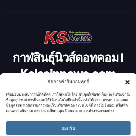
ดี
โ
อ
กาฬสินธุ์นิวส์ดอทคอม l
Kalasinnews.com
จัดการคำยินยอมคุกกี้
ข่าวออนไลน์เบอร์ 1 ในใจชาวกาฬสินธุ์
เพื่อมอบประสบการณ์ที่ดีที่สุด เราใช้เทคโนโลยีเช่นคุกกี้เพื่อจัดเก็บและ/หรือเข้าถึง
ข้อมูลอุปกรณ์ การยินยอมให้ใช้เทคโนโลยีเหล่านี้จะทำให้เราสามารถประมวลผล
ข้อมูล เช่น พฤติกรรมการท่องเว็บหรือรหัสเฉพาะบนไซต์นี้ การไม่ยินยอมหรือเพิก
ถอนความยินยอม อาจส่งผลเสียต่อคุณลักษณะและการทำงานบางอย่าง
Proudly powered by K.S.Network
|
Theme: News by
K.S.Network
.
ยอมรับ
Home
Cookie Policy (UK)
Login Customizer