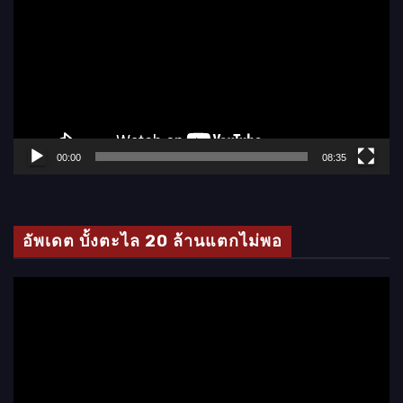
เ
ล่
น
ไ
ฟ
ล์
00:00
08:35
วิ
ดี
โ
อัพเดต บั้งตะไล 20 ล้านแตกไม่พอ
อ
ตั
ว
เ
ล่
น