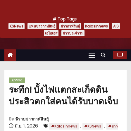
Top Tags
KSNews
แฟนข่าวกาฬสินธุ์
ข่าวกาฬสินธุ์
Kalasinnews
AIS
เอไอเอส
ข่าวประจำวัน
อุบัติเหตุ
ระทึก! บั้งไฟแตกสะเก็ดดิน
ประสิวตกใส่คนได้รับบาดเจ็บ
By
พิราบข่าวกาฬสินธุ์
มิ.ย. 1, 2026
,
,
#Kalasinnews
#KSNews
#ข่าว