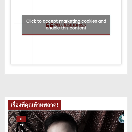
Click to accept marketing cookies and
@kalasinnews
enable this content
เรื่องที่คุณห้ามพลาด!
ข่
าว
ปร