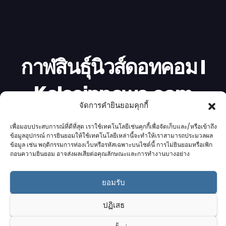
อ
กาฬสินธุ์นิวส์ดอทคอม l
Kalasinnews.com
จัดการคำยินยอมคุกกี้
ข่าวออนไลน์เบอร์ 1 ในใจชาวกาฬสินธุ์
เพื่อมอบประสบการณ์ที่ดีที่สุด เราใช้เทคโนโลยีเช่นคุกกี้เพื่อจัดเก็บและ/หรือเข้าถึง
ข้อมูลอุปกรณ์ การยินยอมให้ใช้เทคโนโลยีเหล่านี้จะทำให้เราสามารถประมวลผล
ข้อมูล เช่น พฤติกรรมการท่องเว็บหรือรหัสเฉพาะบนไซต์นี้ การไม่ยินยอมหรือเพิก
ถอนความยินยอม อาจส่งผลเสียต่อคุณลักษณะและการทำงานบางอย่าง
Proudly powered by K.S.Network
|
Theme: News by
K.S.Network
.
ยอมรับ
Home
Cookie Policy (UK)
Login Customizer
ปฏิเสธ
Terms & conditions
คอลัมนิสต์
ติดต่อเรา
บริการของเรา
รับโฆษณา
ออกแบบเว็บไซต์
อ่านข่าว
เกี่ยวกับเรา