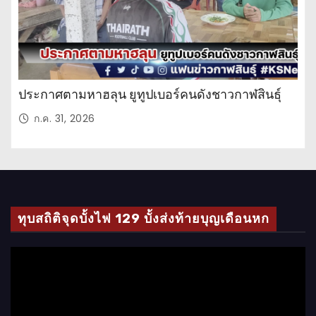
ประกาศตามหาฮลุน ยูทูปเบอร์คนดังชาวกาฬสินธุ์
ก.ค. 31, 2026
ทุบสถิติจุดบั้งไฟ 129 บั้งส่งท้ายบุญเดือนหก
ตั
ว
เ
ล่