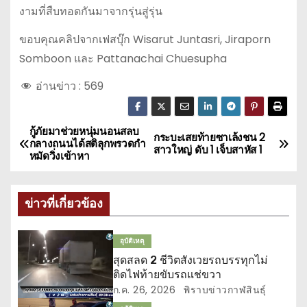
งามที่สืบทอดกันมาจากรุ่นสู่รุ่น
ขอบคุณคลิปจากเฟสบุ๊ก Wisarut Juntasri, Jiraporn
Somboon และ Pattanachai Chuesupha
อ่านข่าว :
569
กู้ภัยมาช่วยหนุ่มนอนสลบ
แ
กระบะเสยท้ายซาเล้งชน 2
กลางถนนได้สติลุกพรวดกำ
สาวใหญ่ ดับ 1 เจ็บสาหัส 1
หมัดวิ่งเข้าหา
น
ะ
ข่าวที่เกี่ยวข้อง
แ
อุบัติเหตุ
น
สุดสลด 2 ชีวิตสังเวยรถบรรทุกไม่
ติดไฟท้ายขับรถแช่ขวา
ว
ก.ค. 26, 2026
พิราบข่าวกาฬสินธุ์