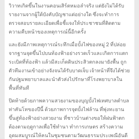
วิวาทเกิดขึ้นในงานคอนเสิร์ตหมอลำจริง แต่ยังไม่ได้รับ
รายงานจากผู้ใต้บังคับบัญชาแต่อย่างใด ซึ่งจะทำการ
ตรวจสอบรายละเอียดเพื่อชี้แจงให้ประชาชนที่ติดตาม
ความคืบหน้าของเหตุการณ์นี้อีกครั้ง
และยังมีภาพเหตุการณ์ระทึกเมื่อบั้งไฟของหมู่ 2 ที่ปล่อย
จากฐานจุดขึ้นไปบนท้องฟ้าอย่างรวดเร็วและเกิดการแตก
ระเบิดที่ท้องฟ้า แล้วมีสะเก็ดดินประสิวตกลงมายังพื้น ถูก
ตัวทีมงานเข้าอย่างจังจนได้รับบาดเจ็บ เจ้าหน้าที่จึงได้ช่วย
กันปฐมพยาบาลและนำตัวส่งไปรักษาที่โรงพยาบาลใน
พื้นที่ทันที
ปิดท้ายด้วยภาพความสวยงามของบุญบั้งไฟเทศบาลตำบล
ท่าคันโทของปีนี้ ด้วยภาพการจุดบั้งไฟล้าน ที่พุ่งทะยาน
ขึ้นสู่ท้องฟ้าอย่างสวยงาม ที่ชาวบ้านต่างขอให้ฝนฟ้าตก
ต้องตามฤดูกาลเพื่อใช้ทำนา ทำการเกษตร สร้างความ
อุดมสมบูรณ์ให้คนในชุมชนตามวัฒนธรรมประเพณีอันดี