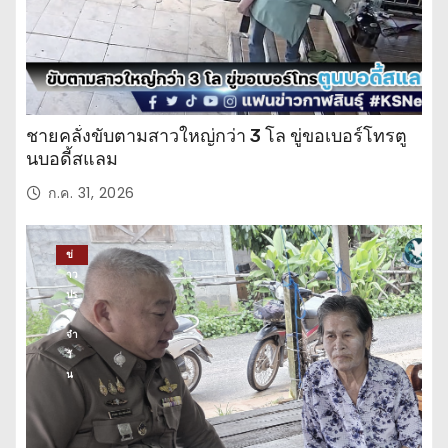
ชายคลั่งขับตามสาวใหญ่กว่า 3 โล ขู่ขอเบอร์โทรตู
นบอดี้สแลม
ก.ค. 31, 2026
ข่
าว
ปร
ะ
จำ
วั
น