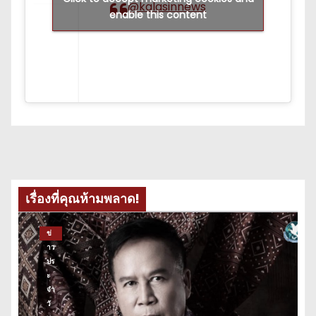
@kalasinnews
enable this content
เรื่องที่คุณห้ามพลาด!
ข่
าว
ปร
ะ
จำ
วั