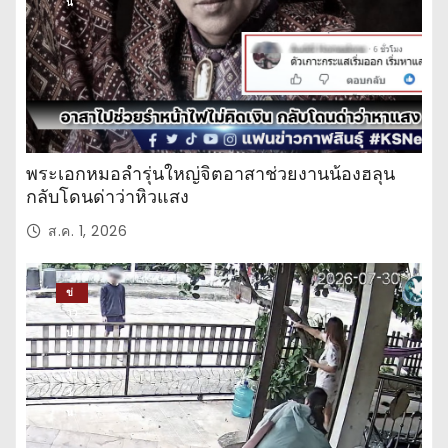
น
พระเอกหมอลำรุ่นใหญ่จิตอาสาช่วยงานน้องฮลุน
กลับโดนด่าว่าหิวแสง
ส.ค. 1, 2026
ข่
าว
ปร
ะ
จำ
วั
น