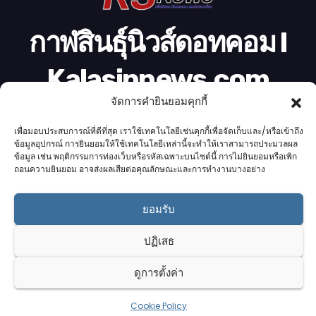
กาฬสินธุ์นิวส์ดอทคอม l
Kalasinnews.com
จัดการคำยินยอมคุกกี้
ข่าวออนไลน์เบอร์ 1 ในใจชาวกาฬสินธุ์
เพื่อมอบประสบการณ์ที่ดีที่สุด เราใช้เทคโนโลยีเช่นคุกกี้เพื่อจัดเก็บและ/หรือเข้าถึง
ข้อมูลอุปกรณ์ การยินยอมให้ใช้เทคโนโลยีเหล่านี้จะทำให้เราสามารถประมวลผล
ข้อมูล เช่น พฤติกรรมการท่องเว็บหรือรหัสเฉพาะบนไซต์นี้ การไม่ยินยอมหรือเพิก
ถอนความยินยอม อาจส่งผลเสียต่อคุณลักษณะและการทำงานบางอย่าง
Proudly powered by K.S.Network
|
Theme: News by
K.S.Network
.
ยอมรับ
Home
Cookie Policy (UK)
Login Customizer
Terms & conditions
คอลัมนิสต์
ติดต่อเรา
บริการของเรา
ปฏิเสธ
รับโฆษณา
ออกแบบเว็บไซต์
อ่านข่าว
เกี่ยวกับเรา
ดูการตั้งค่า
Cookie Policy