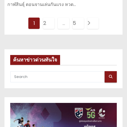
กาฬสินธุ์ ดอนจานเล่นกันแรง หวด…
P
1
2
…
5
o
s
t
ค้นหาข่าวด่วนทันใจ
s
p
a
g
i