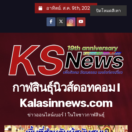
S
อาทิตย์. ส.ค. 9th, 2026
ปิดโหมดสีเทา
k
i
p
t
o
c
o
n
t
กาฬสินธุ์นิวส์ดอทคอม l
e
n
Kalasinnews.com
t
ข่าวออนไลน์เบอร์ 1 ในใจชาวกาฬสินธุ์