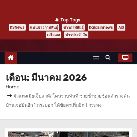
Top Tags
KSNews
แฟนข่าวกาฬสินธุ์
ข่าวกาฬสินธุ์
Kalasinnews
AIS
เอไอเอส
ข่าวประจำวัน
เดือน:
มีนาคม 2026
Home
ผัวแทงเมียเจ็บสาหัสโดนรวบทันที ซวยซ้ำซวยซ้อนตำรวจค้น
บ้านเจอปืนอีก 1 กระบอก ได้ข้อหาเพิ่มอีก 1 กระทง