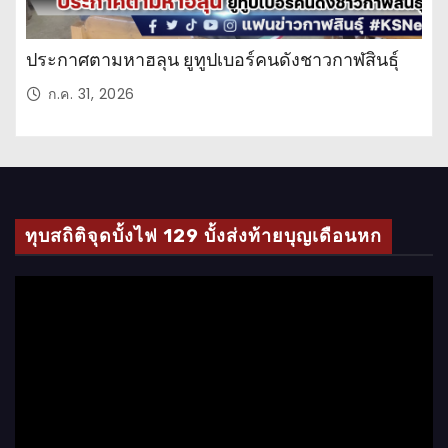
ประกาศตามหาฮลุน ยูทูปเบอร์คนดังชาวกาฬสินธุ์
ก.ค. 31, 2026
ทุบสถิติจุดบั้งไฟ 129 บั้งส่งท้ายบุญเดือนหก
ตั
ว
เ
ล่
น
ไ