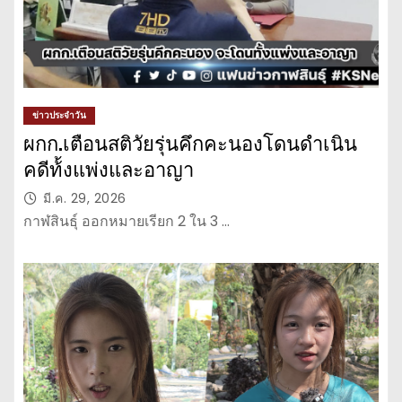
ข่าวประจำวัน
ผกก.เตือนสติวัยรุ่นคึกคะนองโดนดำเนิน
คดีท้้งแพ่งและอาญา
มี.ค. 29, 2026
กาฬสินธุ์ ออกหมายเรียก 2 ใน 3 …