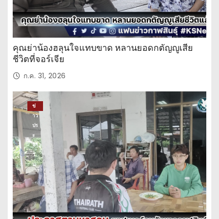
คุณย่าน้องฮลุนใจแทบขาด หลานยอดกตัญญูเสีย
ชีวิตที่จอร์เจีย
ก.ค. 31, 2026
ข่
าว
ปร
ะ
จำ
วั
น