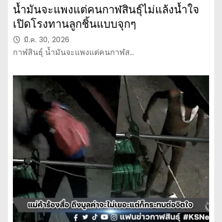
น้ำมันจะแพงแต่คนกาฬสินธุ์ไม่แล้งน้ำใจ
เปิดโรงทานลูกชิ้นแบบจุกๆ
มี.ค. 30, 2026
กาฬสินธุ์ น้ำมันจะแพงแต่คนกาฬส…