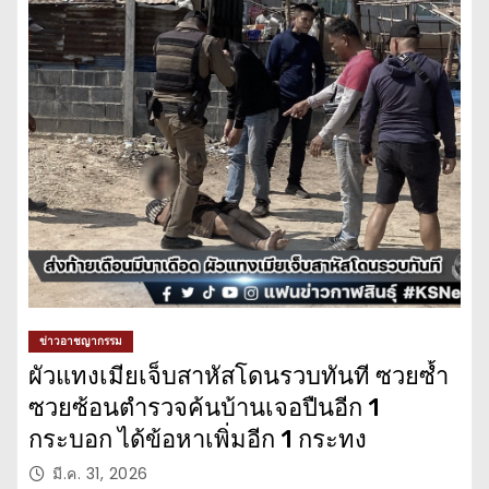
ข่าวอาชญากรรม
ผัวแทงเมียเจ็บสาหัสโดนรวบทันที ซวยซ้ำ
ซวยซ้อนตำรวจค้นบ้านเจอปืนอีก 1
กระบอก ได้ข้อหาเพิ่มอีก 1 กระทง
มี.ค. 31, 2026