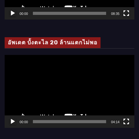
ฟ
ล์
00:00
08:35
วิ
ดี
โ
อัพเดต บั้งตะไล 20 ล้านแตกไม่พอ
อ
ตั
ว
เ
ล่
น
ไ
ฟ
ล์
00:00
04:14
วิ
ดี