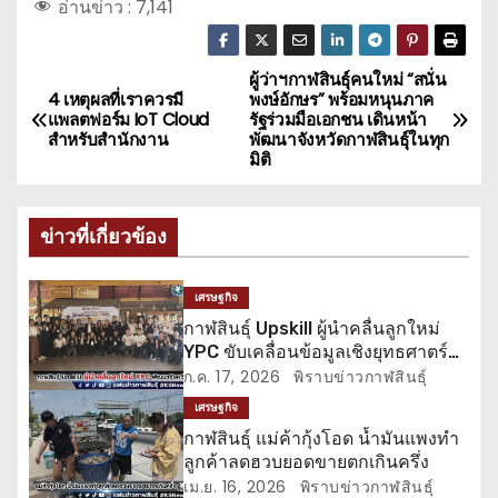
อ่านข่าว :
7,141
ผู้ว่าฯกาฬสินธุ์คนใหม่ “สนั่น
แ
4 เหตุผลที่เราควรมี
พงษ์อักษร” พร้อมหนุนภาค
แพลตฟอร์ม IoT Cloud
รัฐร่วมมือเอกชน เดินหน้า
น
สำหรับสำนักงาน
พัฒนาจังหวัดกาฬสินธุ์ในทุก
มิติ
ะ
แ
ข่าวที่เกี่ยวข้อง
น
เศรษฐกิจ
ว
กาฬสินธุ์ Upskill ผู้นำคลื่นลูกใหม่
YPC ขับเคลื่อนข้อมูลเชิงยุทธศาตร์
เ
พัฒนาจังหวัดให้รอบด้านทุกมิติ
ก.ค. 17, 2026
พิราบข่าวกาฬสินธุ์
รื่
เศรษฐกิจ
กาฬสินธุ์ แม่ค้ากุ้งโอด น้ำมันแพงทำ
อ
ลูกค้าลดฮวบยอดขายตกเกินครึ่ง
เม.ย. 16, 2026
พิราบข่าวกาฬสินธุ์