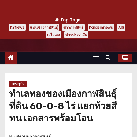
Top Tags
KSNews
แฟนข่าวกาฬสินธุ์
ข่าวกาฬสินธุ์
Kalasinnews
AIS
เอไอเอส
ข่าวประจำวัน
เศรษฐกิจ
ทำเลทองของเมืองกาฬสินธุ์
ที่ดิน 60-0-8 ไร่ แยกห้วยสี
ทน เอกสารพร้อมโอน
By
พิราบข่าวกาฬสินธุ์