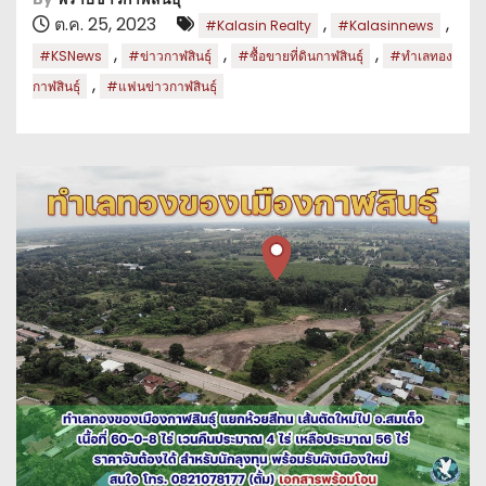
ต.ค. 25, 2023
,
,
#Kalasin Realty
#Kalasinnews
,
,
,
#KSNews
#ข่าวกาฬสินธุ์
#ซื้อขายที่ดินกาฬสินธุ์
#ทำเลทอง
,
กาฬสินธุ์
#แฟนข่าวกาฬสินธุ์