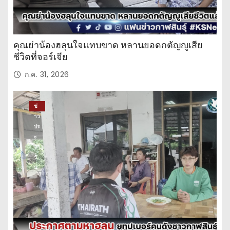
คุณย่าน้องฮลุนใจแทบขาด หลานยอดกตัญญูเสีย
ชีวิตที่จอร์เจีย
ก.ค. 31, 2026
ข่
าว
ปร
ะ
จำ
วั
น