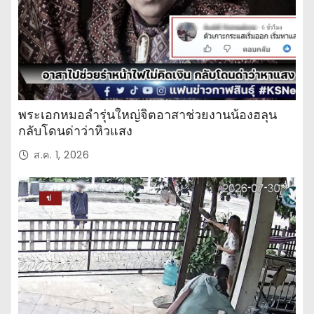
พระเอกหมอลำรุ่นใหญ่จิตอาสาช่วยงานน้องฮลุน
กลับโดนด่าว่าหิวแสง
ส.ค. 1, 2026
ข่
าว
ปร
ะ
จำ
วั
น