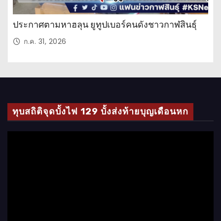
ประกาศตามหาฮลุน ยูทูปเบอร์คนดังชาวกาฬสินธุ์
ก.ค. 31, 2026
ทุบสถิติจุดบั้งไฟ 129 บั้งส่งท้ายบุญเดือนหก
ตั
ว
เ
ล่
น
ไ
ฟ