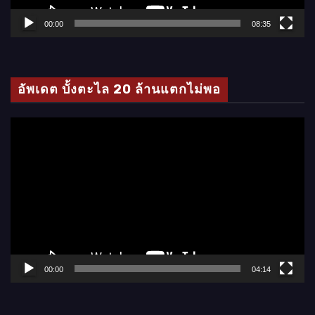
ล์
00:00
08:35
วิ
ดี
โ
อัพเดต บั้งตะไล 20 ล้านแตกไม่พอ
อ
ตั
ว
เ
ล่
น
ไ
ฟ
ล์
00:00
04:14
วิ
ดี