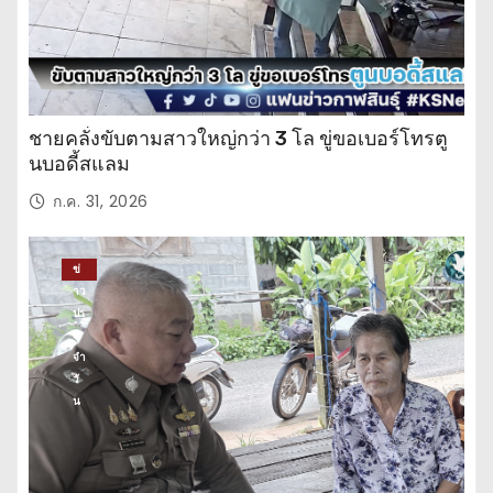
ชายคลั่งขับตามสาวใหญ่กว่า 3 โล ขู่ขอเบอร์โทรตู
นบอดี้สแลม
ก.ค. 31, 2026
ข่
าว
ปร
ะ
จำ
วั
น