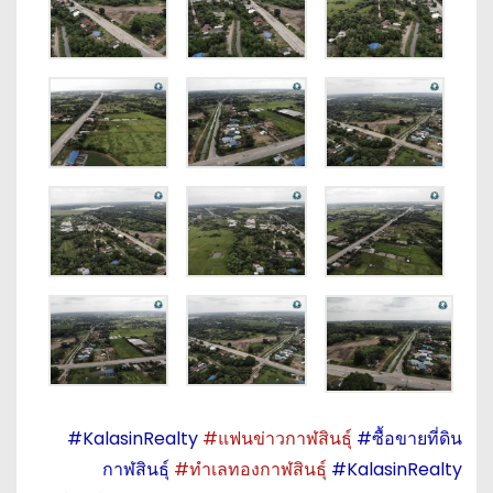
#KalasinRealty
#แฟนข่าวกาฬสินธุ์
#ซื้อขายที่ดิน
กาฬสินธุ์
#ทำเลทองกาฬสินธุ์
#KalasinRealty