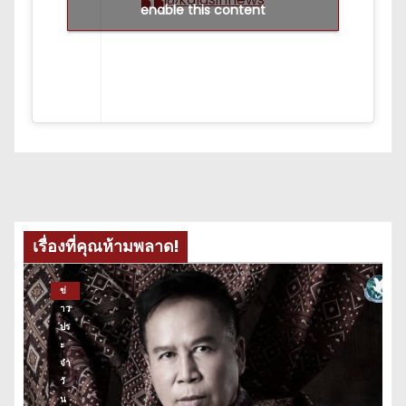
enable this content
เรื่องที่คุณห้ามพลาด!
ข่
าว
ปร
ะ
จำ
วั
น