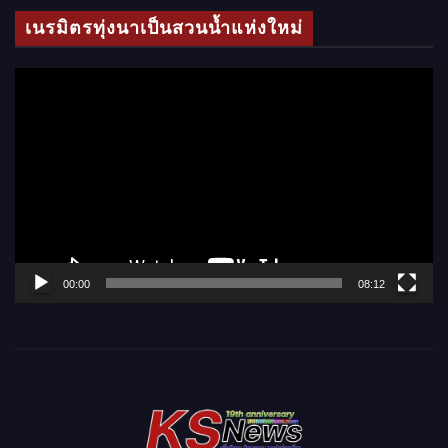
โ
เนรมิตรทุ่งนาเป็นสวนน้ำแห่งใหม่
อ
ตั
ว
เ
ล่
น
ไ
ฟ
ล์
00:00
08:12
วิ
ดี
โ
อ