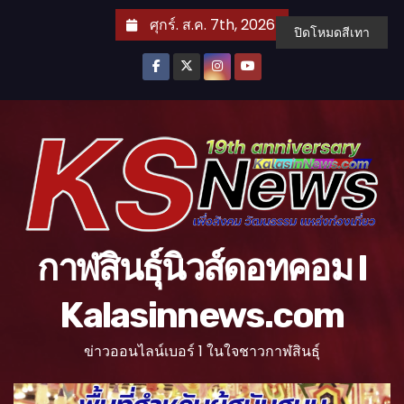
S
ศุกร์. ส.ค. 7th, 2026
ปิดโหมดสีเทา
k
i
p
t
o
c
o
n
t
กาฬสินธุ์นิวส์ดอทคอม l
e
n
Kalasinnews.com
t
ข่าวออนไลน์เบอร์ 1 ในใจชาวกาฬสินธุ์