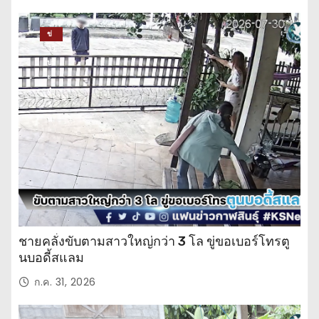
ข่
าว
ปร
ะ
จำ
วั
น
ชายคลั่งขับตามสาวใหญ่กว่า 3 โล ขู่ขอเบอร์โทรตู
นบอดี้สแลม
ก.ค. 31, 2026