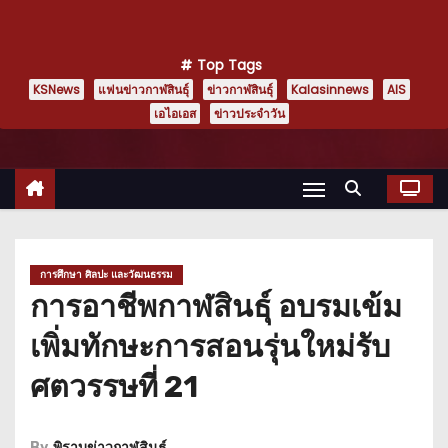
Top Tags
KSNews
แฟนข่าวกาฬสินธุ์
ข่าวกาฬสินธุ์
Kalasinnews
AIS
เอไอเอส
ข่าวประจำวัน
การศึกษา ศิลปะ และวัฒนธรรม
การอาชีพกาฬสินธุ์ อบรมเข้ม
เพิ่มทักษะการสอนรุ่นใหม่รับ
ศตวรรษที่ 21
By
พิราบข่าวกาฬสินธุ์