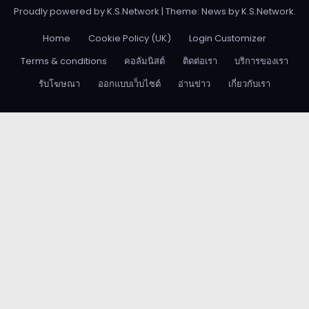
Proudly powered by K.S.Network
|
Theme: News by
K.S.Network
.
Home
Cookie Policy (UK)
Login Customizer
Terms & conditions
คอลัมนิสต์
ติดต่อเรา
บริการของเรา
รับโฆษณา
ออกแบบเว็บไซต์
อ่านข่าว
เกี่ยวกับเรา