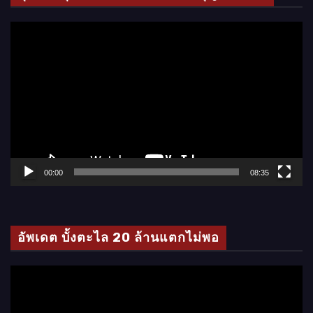
ตั
ว
เ
ล่
น
ไ
ฟ
ล์
00:00
08:35
วิ
ดี
โ
อัพเดต บั้งตะไล 20 ล้านแตกไม่พอ
อ
ตั
ว