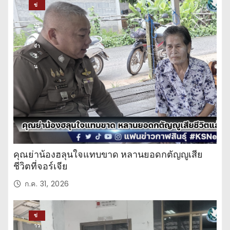
ข่
าว
ปร
ะ
จำ
วั
น
คุณย่าน้องฮลุนใจแทบขาด หลานยอดกตัญญูเสีย
ชีวิตที่จอร์เจีย
ก.ค. 31, 2026
ข่
าว