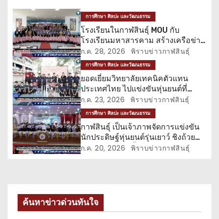
ว
การศึกษา ศิลปะ และวัฒนธรรม
เ
โรงเรียนในกาฬสินธุ์ MOU กับ
โรงเรียนมหาสารคาม สร้างเครือข่าย
รื่
สภานักเรียน
ก.ค. 28, 2026
พิราบข่าวกาฬสินธุ์
การศึกษา ศิลปะ และวัฒนธรรม
อ
ยอดเยี่ยมวิทยาลัยเทคนิคตัวแทน
ประเทศไทย ไปแข่งขันหุ่นยนต์ที่
ง
ฮ่องกง
ก.ค. 23, 2026
พิราบข่าวกาฬสินธุ์
การศึกษา ศิลปะ และวัฒนธรรม
กาฬสินธุ์ เป็นเจ้าภาพจัดการแข่งขัน
นักประดิษฐ์หุ่นยนต์รุ่นเยาว์ ชิงถ้วย
พระราชทาน ครั้งที่ 11
ก.ค. 20, 2026
พิราบข่าวกาฬสินธุ์
ค้นหาข่าวด่วนทันใจ