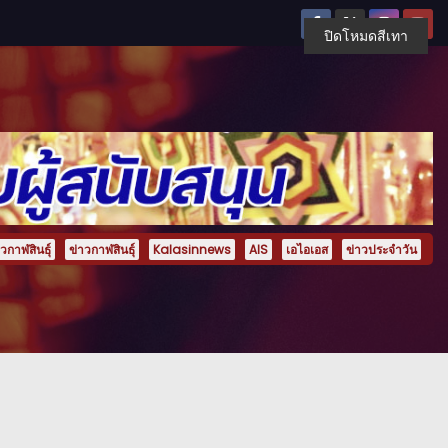
ปิดโหมดสีเทา
กาฬสินธุ์
ข่าวกาฬสินธุ์
Kalasinnews
AIS
เอไอเอส
ข่าวประจำวัน