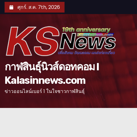
S
ศุกร์. ส.ค. 7th, 2026
k
i
p
t
o
c
o
กาฬสินธุ์นิวส์ดอทคอม l
n
Kalasinnews.com
t
e
ข่าวออนไลน์เบอร์ 1 ในใจชาวกาฬสินธุ์
n
t