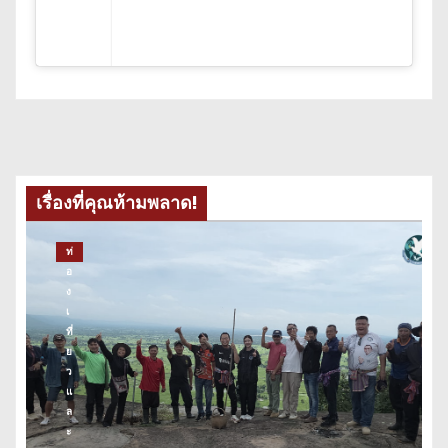
เรื่องที่คุณห้ามพลาด!
ท่
อ
ง
เ
ที่
ย
ว
แ
ล
ะ