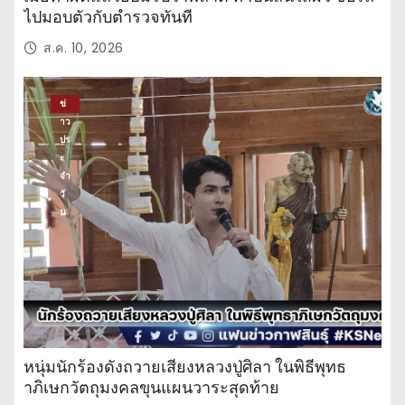
ไปมอบตัวกับตำรวจทันที
ส.ค. 10, 2026
ข่
าว
ปร
ะ
จำ
วั
น
หนุ่มนักร้องดังถวายเสียงหลวงปู่ศิลา ในพิธีพุทธ
าภิเษกวัตถุมงคลขุนแผนวาระสุดท้าย