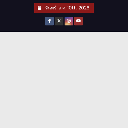
S
จันทร์. ส.ค. 10th, 2026
k
i
p
t
o
c
o
n
t
e
n
t