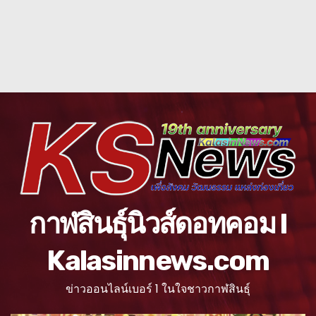
กาฬสินธุ์นิวส์ดอทคอม l
Kalasinnews.com
ข่าวออนไลน์เบอร์ 1 ในใจชาวกาฬสินธุ์