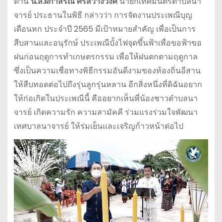
ด้าน
น.ส.ผกาสรณ์ ศรีสว่างวงศ์
นายกเทศมนตรีตำบลนา
จารย์ ประธานในพิธี กล่าวว่า การจัดงานประเพณีบุญ
เดือนหก ประจำปี 2565 มีเป้าหมายสำคัญ เพื่อเป็นการ
สืบสานและอนุรักษ์ ประเพณีบั้งไฟจุดขึ้นฟ้าเพื่อขอฟ้าขอ
ฝนก่อนฤดูการทำเกษตรกรรม เพื่อให้ฝนตกตามฤดูกาล
ซึ่งเป็นความเชื่อทางพิธีกรรมอันดีงามของท้องถิ่นอีสาน
ให้สืบทอดต่อไปถึงรุ่นลูกรุ่นหลาน อีกสิ่งหนึ่งที่ดิฉันอยาก
ให้ก่อเกิดในประเพณีนี้ คืออยากเห็นพี่น้องชาวตำบลนา
จารย์ เกิดความรัก ความสามัคคี ร่วมแรงร่วมใจพัฒนา
เทศบาลนาจารย์ ให้ร่มเย็นและเจริญก้าวหน้าต่อไป