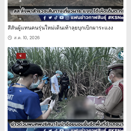
ค
ว
า
ม
บั
สีสันผู้แทนคนรุ่นใหม่เดินเท้าลุยบุกเบิกผาระแงง
น
เ
ส.ค. 10, 2026
ทิ
ง
ข่
าว
ปร
ะ
จำ
วั
น