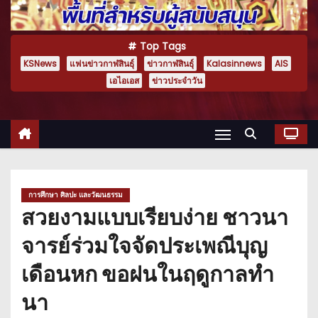
Top Tags
KSNews
แฟนข่าวกาฬสินธุ์
ข่าวกาฬสินธุ์
Kalasinnews
AIS
เอไอเอส
ข่าวประจำวัน
การศึกษา ศิลปะ และวัฒนธรรม
สวยงามแบบเรียบง่าย ชาวนา
จารย์ร่วมใจจัดประเพณีบุญ
เดือนหก ขอฝนในฤดูกาลทำ
นา