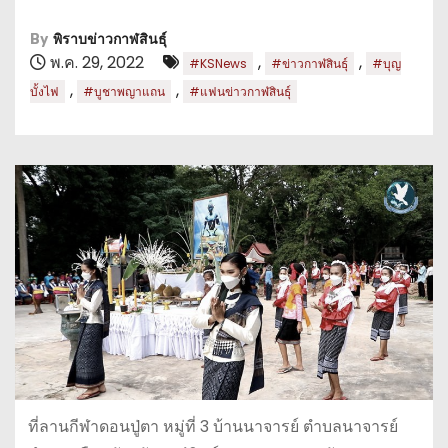
By
พิราบข่าวกาฬสินธุ์
พ.ค. 29, 2022
,
,
#KSNews
#ข่าวกาฬสินธุ์
#บุญ
,
,
บั้งไฟ
#บูชาพญาแถน
#แฟนข่าวกาฬสินธุ์
ที่ลานกีฬาดอนปู่ตา หมู่ที่ 3 บ้านนาจารย์ ตำบลนาจารย์