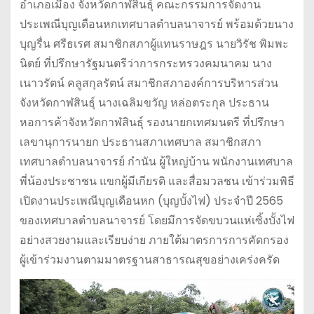
อำเภอเมือง จังหวัดกาฬสินธุ์ คณะกรรมการจัดงาน
ประเพณีบุญเดือนหกเทศบาลตำบลนาจารย์ พร้อมด้วยนาง
บุญรื่น ศรีธเรศ สมาชิกสภาผู้แทนราษฎร นายวิรัช พิมพะ
นิตย์ ที่ปรึกษารัฐมนตรีว่าการกระทรวงคมนาคม นาง
เนาวรัตน์ คลูสกุลรัตน์ สมาชิกสภาองค์การบริหารส่วน
จังหวัดกาฬสินธุ์ นางเฉลิมขวัญ หล่อตระกุล ประธาน
หอการค้าจังหวัดกาฬสินธุ์ รองนายกเทศมนตรี ที่ปรึกษา
เลขานุการนายก ประธานสภาเทศบาล สมาชิกสภา
เทศบาลตำบลนาจารย์ กำนัน ผู้ใหญ่บ้าน พนักงานเทศบาล
พี่น้องประชาชน แขกผู้มีเกียรติ และสื่อมวลชน เข้าร่วมพิธี
เปิดงานประเพณีบุญเดือนหก (บุญบั้งไฟ) ประจำปี 2565
ของเทศบาลตำบลนาจารย์ โดยมีการจัดขบวนแห่เซิ้งบั้งไฟ
อย่างสวยงามและเรียบง่าย ภายใต้มาตรการการคัดกรอง
ผู้เข้าร่วมงานตามมาตรฐานสาธารณสุขอย่างเคร่งครัด