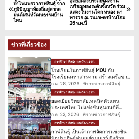
สุดยอดสิ่งประดิษฐ์ผลงาน
บั้งไฟแพรวากาฬสินธุ์ จาก
เหรียญทองระดับจังหวัด ร่วม
น
ภูมิปัญญาท้องถิ่นสู่สากล
แสดงในงานโคก หนอง นา
มนต์เสน่ห์วัฒนธรรมบ้าน
พารวย ณ วนเกษตรบ้านโฮม
โพน
ะ
26 พ.ค.นี้
แ
ข่าวที่เกี่ยวข้อง
น
ว
การศึกษา ศิลปะ และวัฒนธรรม
โรงเรียนในกาฬสินธุ์ MOU กับ
เ
โรงเรียนมหาสารคาม สร้างเครือข่าย
สภานักเรียน
ก.ค. 28, 2026
พิราบข่าวกาฬสินธุ์
รื่
การศึกษา ศิลปะ และวัฒนธรรม
อ
ยอดเยี่ยมวิทยาลัยเทคนิคตัวแทน
ประเทศไทย ไปแข่งขันหุ่นยนต์ที่
ง
ฮ่องกง
ก.ค. 23, 2026
พิราบข่าวกาฬสินธุ์
การศึกษา ศิลปะ และวัฒนธรรม
กาฬสินธุ์ เป็นเจ้าภาพจัดการแข่งขัน
นักประดิษฐ์หุ่นยนต์รุ่นเยาว์ ชิงถ้วย