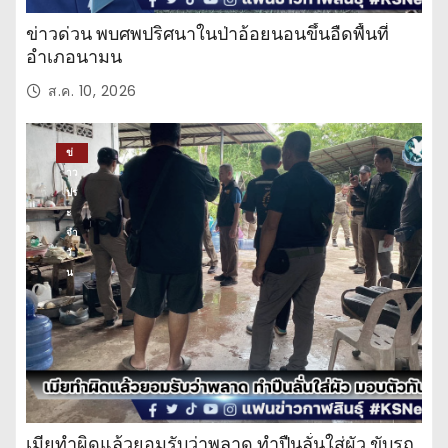
ข่าวด่วน พบศพปริศนาในป่าอ้อยนอนขึ้นอืดพื้นที่
อำเภอนามน
ส.ค. 10, 2026
ข่
าว
ปร
ะ
จำ
วั
น
เมียทำผิดแล้วยอมรับว่าพลาด ทำปืนลั่นใส่ผัว ขับรถ