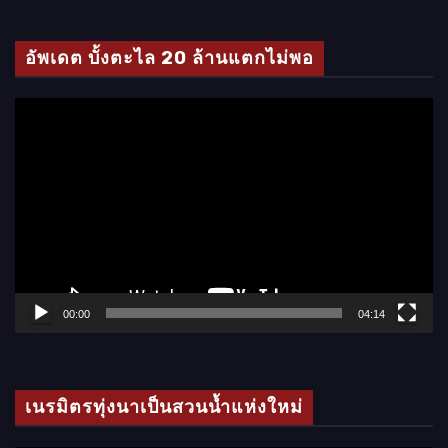
ดี
โ
อัพเดต บั้งตะไล 20 ล้านแตกไม่พอ
อ
ตั
ว
เ
ล่
น
ไ
ฟ
ล์
00:00
04:14
วิ
ดี
โ
เนรมิตรทุ่งนาเป็นสวนน้ำแห่งใหม่
อ