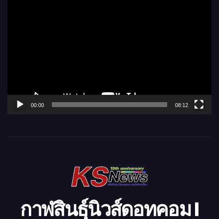
ตั
ว
เ
ล่
น
ไ
ฟ
ล์
00:00
08:12
วิ
ดี
โ
อ
กาฬสินธุ์นิวส์ดอทคอม l