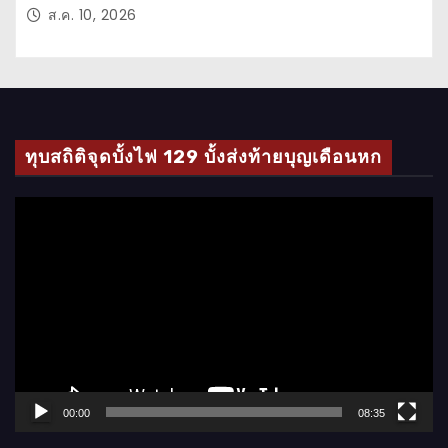
ส.ค. 10, 2026
ทุบสถิติจุดบั้งไฟ 129 บั้งส่งท้ายบุญเดือนหก
ตั
ว
เ
ล่
น
ไ
ฟ
ล์
00:00
08:35
วิ