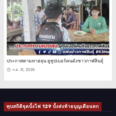
ะ
จำ
วั
น
ประกาศตามหาฮลุน ยูทูปเบอร์คนดังชาวกาฬสินธุ์
ก.ค. 31, 2026
ทุบสถิติจุดบั้งไฟ 129 บั้งส่งท้ายบุญเดือนหก