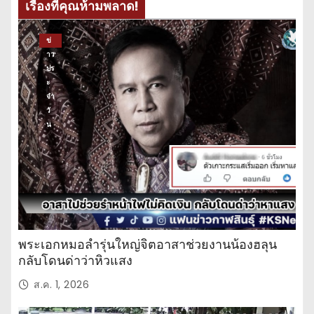
เรื่องที่คุณห้ามพลาด!
ข่
าว
ปร
ะ
จำ
วั
น
พระเอกหมอลำรุ่นใหญ่จิตอาสาช่วยงานน้องฮลุน
กลับโดนด่าว่าหิวแสง
ส.ค. 1, 2026