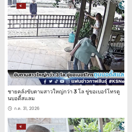
ข่
าว
ปร
ะ
จำ
วั
น
ชายคลั่งขับตามสาวใหญ่กว่า 3 โล ขู่ขอเบอร์โทรตู
นบอดี้สแลม
ก.ค. 31, 2026
ข่