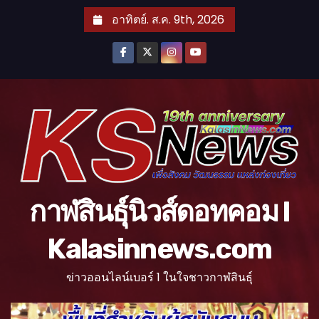
S
อาทิตย์. ส.ค. 9th, 2026
k
i
p
t
o
c
o
n
t
กาฬสินธุ์นิวส์ดอทคอม l
e
n
Kalasinnews.com
t
ข่าวออนไลน์เบอร์ 1 ในใจชาวกาฬสินธุ์