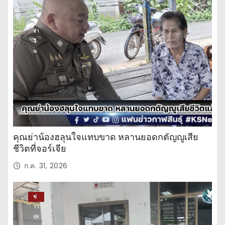
าว
ปร
ะ
จำ
วั
น
คุณย่าน้องฮลุนใจแทบขาด หลานยอดกตัญญูเสีย
ชีวิตที่จอร์เจีย
ก.ค. 31, 2026
ข่
าว
ปร