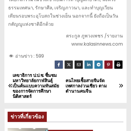
ธรรมเทศนา, รักษาศีล, เจริญภาวนา, และทำบุญเวียน
เทียนรอบพระอุโบสถในช่วงเย็น นอกจากนี้ ยังถือเป็นวัน
กตัญญูแห่งชาติอีกด้วย
ตระกูล ภูพวงเพชร /รายงาน
www.kalasinnews.com
อ่านข่าว :
599
เลขาธิการ ป.ป.ช. ชื่นชม
แ
มหาวิทยาลัยกาฬสินธุ์
คนไทยเชื้อสายจีนจัด
เป็นต้นแบบความทันสมัย
เทศกาลง่วนเชียว ตาม
น
ของการจัดการศึกษา
ตำนานคนจีน
นิติศาสตร์
ะ
แ
ข่าวที่เกี่ยวข้อง
น