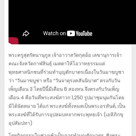
พระครูสุตรัตนานุกูล เจ้าอาวาสวัดกุดอ้อ เลขานุการเจ้า
คณะจังหวัดกาฬสินธุ์ เมตตาให้โอวาทธรรมแด่
พุทธศาสนิกชนที่ร่วมทำบุญตักบาตรเนื่องในวันมาฆบูชา
ว่า “วันมาฆบูชา หรือ “วันจาตุรงคสันนิบาต” ตรงกับวัน
เพ็ญเดือน 3 โดยปีนี้มีเดือน 8 สองหน จึงตรงกับวันเพ็ญ
เดือน 4 คือวันที่พระสงฆ์สาวก 1,250 รูปมาชุมนุมกันโดย
มิได้นัดหมาย ได้แก่ พระสงฆ์ทั้งหมดเป็นพระอรหันต์, เป็น
พระสงฆ์ที่ได้รับการอุปสมบทจากพระพุทธเจ้า (เอหิภิกขุ
อุปสัมปทา)
โดยกิจกรรมในช่วงเช้าเป็นการทำบุญตักบาตร, ฟังพระ