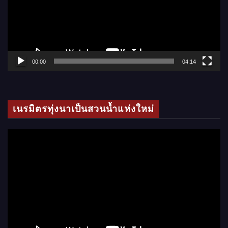
ล่
น
ไ
ฟ
ล์
00:00
04:14
วิ
ดี
โ
เนรมิตรทุ่งนาเป็นสวนน้ำแห่งใหม่
อ
ตั
ว
เ
ล่
น
ไ
ฟ