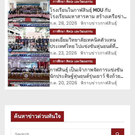
การศึกษา ศิลปะ และวัฒนธรรม
ว
โรงเรียนในกาฬสินธุ์ MOU กับ
โรงเรียนมหาสารคาม สร้างเครือข่าย
เ
สภานักเรียน
ก.ค. 28, 2026
พิราบข่าวกาฬสินธุ์
รื่
การศึกษา ศิลปะ และวัฒนธรรม
ยอดเยี่ยมวิทยาลัยเทคนิคตัวแทน
อ
ประเทศไทย ไปแข่งขันหุ่นยนต์ที่
ฮ่องกง
ก.ค. 23, 2026
พิราบข่าวกาฬสินธุ์
ง
การศึกษา ศิลปะ และวัฒนธรรม
กาฬสินธุ์ เป็นเจ้าภาพจัดการแข่งขัน
นักประดิษฐ์หุ่นยนต์รุ่นเยาว์ ชิงถ้วย
พระราชทาน ครั้งที่ 11
ก.ค. 20, 2026
พิราบข่าวกาฬสินธุ์
ค้นหาข่าวด่วนทันใจ