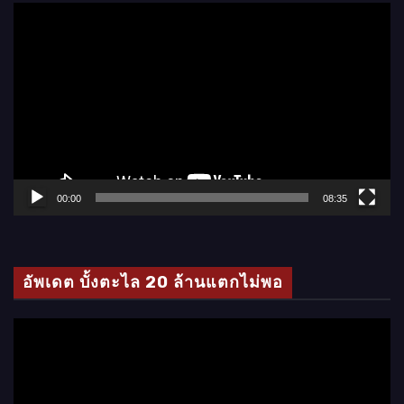
ตั
ว
เ
ล่
น
ไ
ฟ
ล์
00:00
08:35
วิ
ดี
โ
อัพเดต บั้งตะไล 20 ล้านแตกไม่พอ
อ
ตั
ว
เ