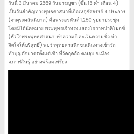
วันนี้ 3 มีนาคม 2569 วันมาฆบูชา (ขึ้น 15 ค่ำ เดือน 4)
เป็นวันสำคัญทางพุทธศาสนาที่เกิดเหตุอัศจรรย์ 4 ประการ
(จาตุรงคสันนิบาต) คือพระอรหันต์ 1,250 รูปมาประชุม
โดยมิได้นัดหมาย พระพุทธเจ้าทรงแสดงโอวาทปาติโมกข์
(หัวใจพระพุทธศาสนา: ทำความดี ละเว้นความชั่ว ทำ
จิตใจให้บริสุทธิ์) พบว่าพุทธศาสนิกชนเดินทางเข้าวัด
ทำบุญตักบาตรตั้งแต่เช้า ที่วัดกุดอ้อ ต.หลุบ อ.เมือง
จ.กาฬสินธุ์ อย่างพร้อมเพรียง