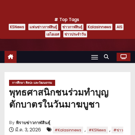
Top Tags
KSNews
แฟนข่าวกาฬสินธุ์
ข่าวกาฬสินธุ์
Kalasinnews
AIS
เอไอเอส
ข่าวประจำวัน
การศึกษา ศิลปะ และวัฒนธรรม
พุทธศาสนิกชนร่วมทำบุญ
ตักบาตรในวันมาฆบูชา
By
พิราบข่าวกาฬสินธุ์
มี.ค. 3, 2026
,
,
#Kalasinnews
#KSNews
#ข่าว