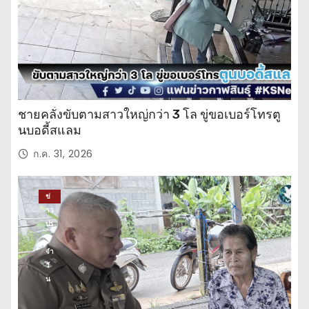
ชายคลั่งขับตามสาวใหญ่กว่า 3 โล ขู่ขอเบอร์โทรตู
นบอดี้สแลม
ก.ค. 31, 2026
ข่
าว
ปร
ะ
จำ
วั
น