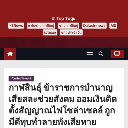
Top Tags
KSNews
แฟนข่าวกาฬสินธุ์
ข่าวกาฬสินธุ์
Kalasinnews
AIS
เอไอเอส
ข่าวประจำวัน
เปิดห้องร้องทุกข์
กาฬสินธุ์ ข้าราชการบำนาญ
เสียสละช่วยสังคม ออมเงินติด
ตั้งสัญญาณไฟโซล่าเซลล์ ถูก
มีดีทุบทำลายพังเสียหาย