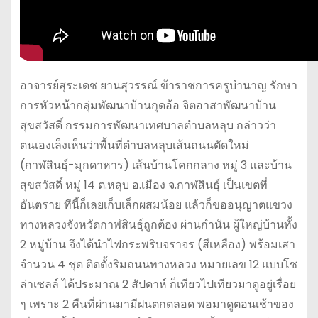
อาจารย์สุระเดช ยานสุวรรณ์ ข้าราชการครูบำนาญ รักษา
การหัวหน้ากลุ่มพัฒนาบ้านกุดอ้อ จิตอาสาพัฒนาบ้าน
สุขสวัสดิ์ กรรมการพัฒนาเทศบาลตำบลหลุบ กล่าวว่า
ตนเองเล็งเห็นว่าพื้นที่ตำบลหลุบเส้นถนนตัดใหม่
(กาฬสินธุ์-มุกดาหาร) เส้นบ้านโคกกลาง หมู่ 3 และบ้าน
สุขสวัสดิ์ หมู่ 14 ต.หลุบ อ.เมือง จ.กาฬสินธุ์ เป็นเขตที่
อันตราย ทีนี้ก็เลยเก็บเล็กผสมน้อย แล้วก็ขออนุญาตแขวง
ทางหลวงจังหวัดกาฬสินธุ์ถูกต้อง ผ่านกำนัน ผู้ใหญ่บ้านทั้ง
2 หมู่บ้าน จึงได้นำไฟกระพริบจราจร (สีเหลือง) พร้อมเสา
จำนวน 4 ชุด ติดตั้งริมถนนทางหลวง หมายเลข 12 แบบโซ
ล่าเซลล์ ได้ประมาณ 2 สัปดาห์ ก็เทียวไปเทียวมาดูอยู่เรื่อย
ๆ เพราะ 2 คืนที่ผ่านมามีฝนตกตลอด พอมาดูตอนเช้าของ