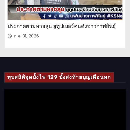
ประกาศตามหาฮลุน ยูทูปเบอร์คนดังชาวกาฬสินธุ์
ก.ค. 31, 2026
ทุบสถิติจุดบั้งไฟ 129 บั้งส่งท้ายบุญเดือนหก
ตั
ว
เ
ล่
น