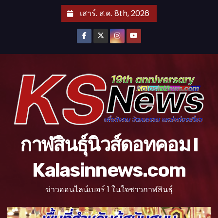
S
เสาร์. ส.ค. 8th, 2026
k
i
p
t
o
c
o
n
t
กาฬสินธุ์นิวส์ดอทคอม l
e
n
Kalasinnews.com
t
ข่าวออนไลน์เบอร์ 1 ในใจชาวกาฬสินธุ์