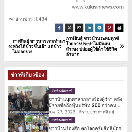
www.kalasinnews.com
อ่านข่าว :
1,434
กาฬสินธุ์ ชาวบ้านระทมทุกข์
แ
กาฬสินธุ์ ชาวนาระทมทำนา
โวยการประปาไม่มีแผน
หวังได้ข้าวขึ้นเล้า แต่ข้าว
สำรอง ปล่อยผู้ใช้น้ำใช้ชีวิต
น
ไม่ออกรวง
ลำบาก
ะ
ข่าวที่เกี่ยวข้อง
แ
น
เปิดห้องร้องทุกข์
ชาวบ้านบุกศาลากลางร้องผู้ว่าฯ หลัง
ว
มีรายชื่อถือหุ้นบริษัท 200 กว่าคน ทำ
ชวดสิทธิบัตรสวัสดิการแห่งรัฐ
ก.ค. 27, 2026
พิราบข่าวกาฬสินธุ์
เ
เปิดห้องร้องทุกข์
รื่
ชาวบ้านร้องสื่อ ตกใจกดรับสิทธิบัตร