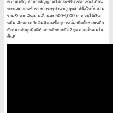
ความเจริญ ทำลายสัญญาณไฟกระพริบโซลาเซลล์เตือน
ทางแยก ของข้าราชการครูบำนาญ อุตส่าห์ตั้งใจเก็บหอม
รอมริบจากเงินออมเดือนละ 500-1,000 บาท จนได้เงิน
หมื่น เสียสละควักเงินตัวเองซื้ออุปกรณ์มาติดตั้งช่วยเหลือ
สังคม กลับถูกมือดีทำลายเสียหายถึง 2 จุด คาดเป็นคนใน
พื้นที่