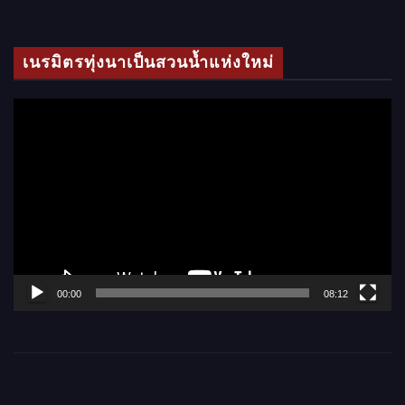
ดี
โ
เนรมิตรทุ่งนาเป็นสวนน้ำแห่งใหม่
อ
ตั
ว
เ
ล่
น
ไ
ฟ
ล์
00:00
08:12
วิ
ดี
โ
อ