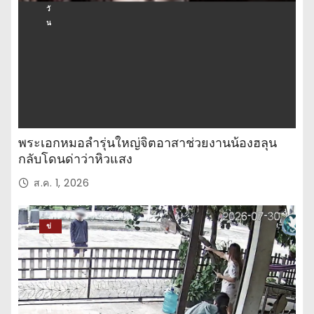
วั
น
พระเอกหมอลำรุ่นใหญ่จิตอาสาช่วยงานน้องฮลุน
กลับโดนด่าว่าหิวแสง
ส.ค. 1, 2026
ข่
าว
ปร
ะ
จำ
วั
น