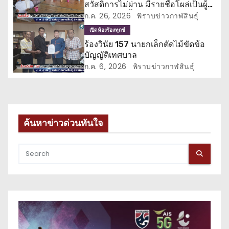
สวัสดิการไม่ผ่าน มีรายชื่อโผล่เป็นผู้
อ
ถือหุ้นบริษัทตั้งแต่ปี 64
ก.ค. 26, 2026
พิราบข่าวกาฬสินธุ์
เปิดห้องร้องทุกข์
ง
ร้องวินัย 157 นายกเล็กตัดไม้ขัดข้อ
บัญญัติเทศบาล
ก.ค. 6, 2026
พิราบข่าวกาฬสินธุ์
ค้นหาข่าวด่วนทันใจ