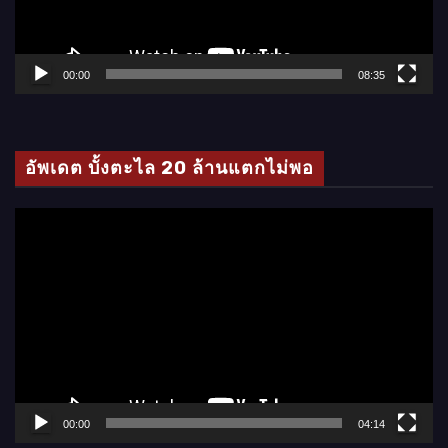
ไ
ฟ
ล์
00:00
08:35
วิ
ดี
โ
อัพเดต บั้งตะไล 20 ล้านแตกไม่พอ
อ
ตั
ว
เ
ล่
น
ไ
ฟ
ล์
00:00
04:14
วิ