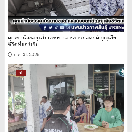
คุณย่าน้องฮลุนใจแทบขาด หลานยอดกตัญญูเสีย
ชีวิตที่จอร์เจีย
ก.ค. 31, 2026
ข่
าว
ปร
ะ
จำ
วั
น