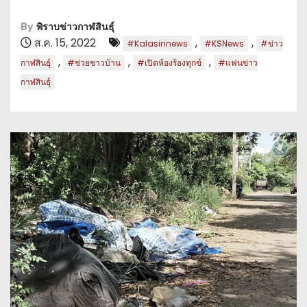
By
พิราบข่าวกาฬสินธุ์
ส.ค. 15, 2022
,
,
#Kalasinnews
#KSNews
#ข่าว
,
,
,
กาฬสินธุ์
#ช่วยชาวบ้าน
#เปิดห้องร้องทุกข์
#แฟนข่าว
กาฬสินธุ์