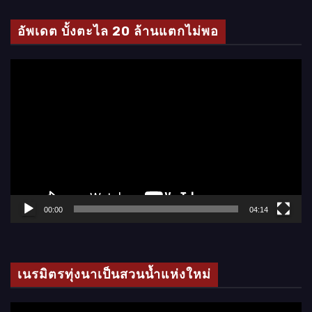
ดี
โ
อัพเดต บั้งตะไล 20 ล้านแตกไม่พอ
อ
ตั
ว
เ
ล่
น
ไ
ฟ
ล์
00:00
04:14
วิ
ดี
โ
เนรมิตรทุ่งนาเป็นสวนน้ำแห่งใหม่
อ
ตั