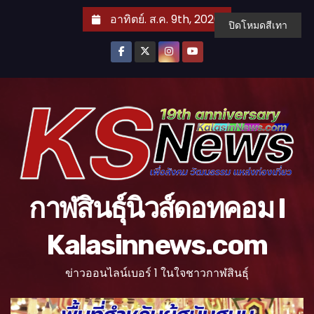
S
อาทิตย์. ส.ค. 9th, 2026
ปิดโหมดสีเทา
k
i
p
t
o
c
o
n
t
กาฬสินธุ์นิวส์ดอทคอม l
e
n
Kalasinnews.com
t
ข่าวออนไลน์เบอร์ 1 ในใจชาวกาฬสินธุ์