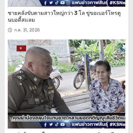
ชายคลั่งขับตามสาวใหญ่กว่า 3 โล ขู่ขอเบอร์โทรตู
นบอดี้สแลม
ก.ค. 31, 2026
ข่
าว
ปร
ะ
จำ
วั
น