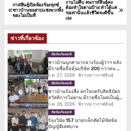
งานไม่คืบ คนกาฬสินธุ์คง
แ
กาฬสินธุ์เปิดห้องร้องทุกข์
ต้องทำใจตามป้าย ทำได้แค่
ชาวบ้านขอสาปแช่งพวกทิ้ง
รอเท่านั้นแล้วชีวิตจะดีขึ้น
น
ขยะไม่เป็นที่
เอง
ะ
ข่าวที่เกี่ยวข้อง
แ
น
เปิดห้องร้องทุกข์
ชาวบ้านบุกศาลากลางร้องผู้ว่าฯ หลัง
ว
มีรายชื่อถือหุ้นบริษัท 200 กว่าคน ทำ
ชวดสิทธิบัตรสวัสดิการแห่งรัฐ
ก.ค. 27, 2026
พิราบข่าวกาฬสินธุ์
เ
เปิดห้องร้องทุกข์
รื่
ชาวบ้านร้องสื่อ ตกใจกดรับสิทธิบัตร
สวัสดิการไม่ผ่าน มีรายชื่อโผล่เป็นผู้
อ
ถือหุ้นบริษัทตั้งแต่ปี 64
ก.ค. 26, 2026
พิราบข่าวกาฬสินธุ์
เปิดห้องร้องทุกข์
ง
ร้องวินัย 157 นายกเล็กตัดไม้ขัดข้อ
บัญญัติเทศบาล