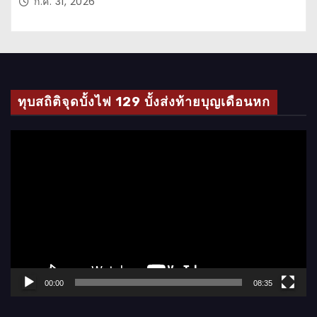
ก.ค. 31, 2026
ทุบสถิติจุดบั้งไฟ 129 บั้งส่งท้ายบุญเดือนหก
ตั
ว
เ
ล่
น
ไ
ฟ
ล์
00:00
08:35
วิ