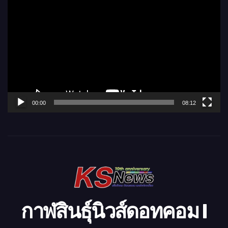
ว
เ
ล่
น
ไ
ฟ
ล์
00:00
08:12
วิ
ดี
โ
อ
กาฬสินธุ์นิวส์ดอทคอม l