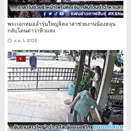
พระเอกหมอลำรุ่นใหญ่จิตอาสาช่วยงานน้องฮลุน
กลับโดนด่าว่าหิวแสง
ส.ค. 1, 2026
ข่
าว
ปร
ะ
จำ
วั
น