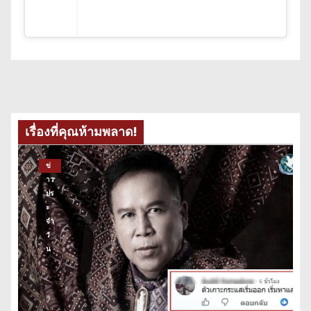
เรื่องที่คุณห้ามพลาด!
ข่
าว
ปร
ะ
จำ
วั
น