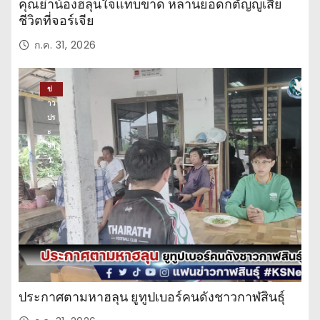
คุณย่าน้องฮลุนใจแทบขาด หลานยอดกตัญญูเสีย
ชีวิตที่จอร์เจีย
ก.ค. 31, 2026
ข่
าว
ปร
ะ
จำ
วั
น
ประกาศตามหาฮลุน ยูทูปเบอร์คนดังชาวกาฬสินธุ์