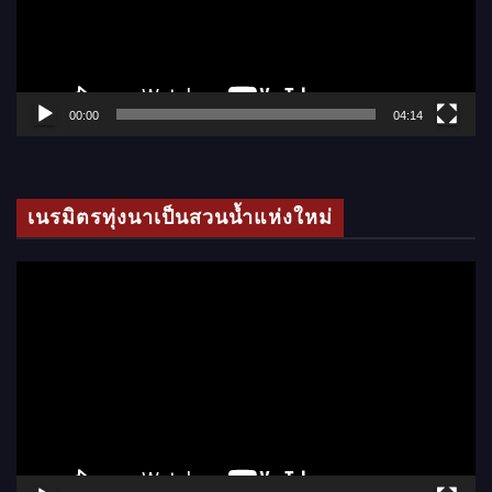
น
ไ
ฟ
ล์
00:00
04:14
วิ
ดี
โ
เนรมิตรทุ่งนาเป็นสวนน้ำแห่งใหม่
อ
ตั
ว
เ
ล่
น
ไ
ฟ
ล์