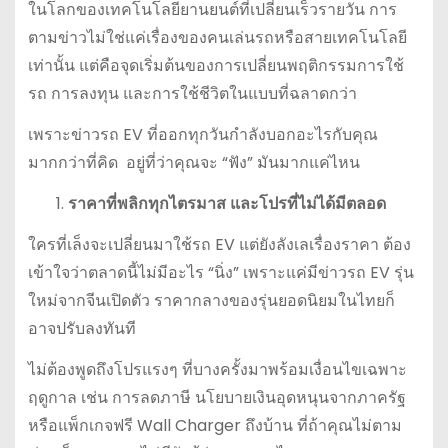
ในโลกของเทคโนโลยียานยนต์ที่เปลี่ยนเร็วรายวัน การ
ตามข่าวไม่ใช่แค่เรื่องของคนเล่นรถหรือสายเทคโนโลยี
เท่านั้น แต่คือจุดเริ่มต้นของการเปลี่ยนพฤติกรรมการใช้
รถ การลงทุน และการใช้ชีวิตในแบบที่ฉลาดกว่า
เพราะข่าวรถ EV ที่ออกทุกวันกำลังบอกอะไรกับคุณ
มากกว่าที่คิด อยู่ที่ว่าคุณจะ “ฟัง” มันมากแค่ไหน
ราคาที่พลิกทุกไตรมาส และโปรที่ไม่ได้มีตลอด
ใครที่เล็งจะเปลี่ยนมาใช้รถ EV แต่ยังลังเลเรื่องราคา ต้อง
เข้าใจว่าตลาดนี้ไม่มีอะไร “นิ่ง” เพราะแค่มีข่าวรถ EV รุ่น
ใหม่จากจีนเปิดตัว ราคากลางของรุ่นยอดนิยมในไทยก็
อาจปรับลงทันที
ไม่ต้องพูดถึงโปรแรงๆ ที่บางครั้งมาพร้อมเงื่อนไขเฉพาะ
ฤดูกาล เช่น การลดภาษี นโยบายเงินอุดหนุนจากภาครัฐ
หรือแพ็กเกจฟรี Wall Charger ถึงบ้าน ที่ถ้าคุณไม่ตาม