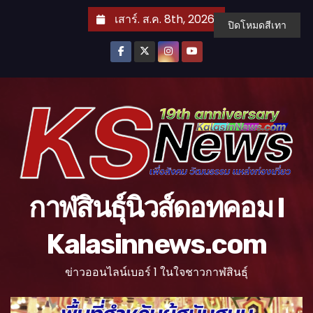
S
เสาร์. ส.ค. 8th, 2026
ปิดโหมดสีเทา
k
i
p
t
o
c
o
n
t
กาฬสินธุ์นิวส์ดอทคอม l
e
n
Kalasinnews.com
t
ข่าวออนไลน์เบอร์ 1 ในใจชาวกาฬสินธุ์