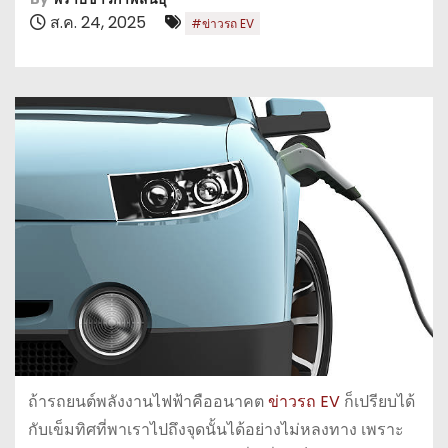
ส.ค. 24, 2025
#ข่าวรถ EV
ถ้ารถยนต์พลังงานไฟฟ้าคืออนาคต
ข่าวรถ EV
ก็เปรียบได้
กับเข็มทิศที่พาเราไปถึงจุดนั้นได้อย่างไม่หลงทาง เพราะ