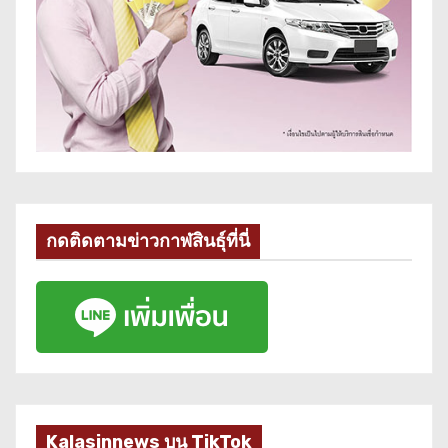
กดติดตามข่าวกาฬสินธุ์ที่นี่
Kalasinnews บน TikTok