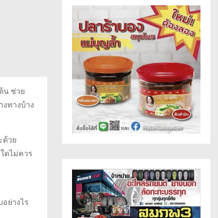
ต้น ช่วย
้างทางบ้าง
ะด้วย
่งใดไม่ควร
บอย่างไร