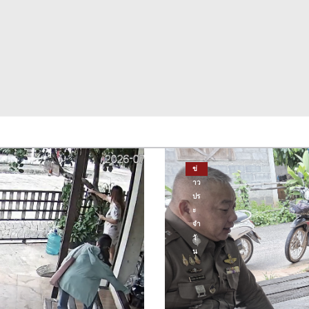
ข่
าว
ปร
ะ
จำ
วั
น