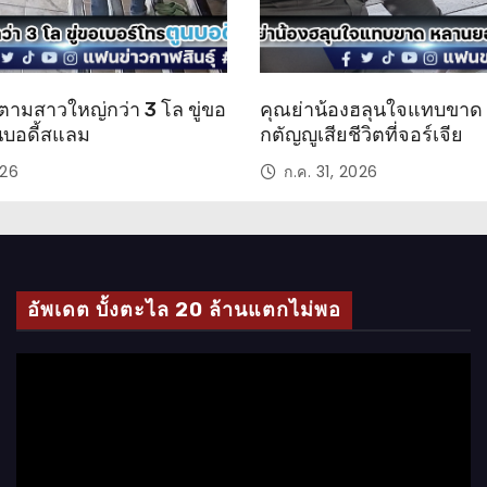
ตามสาวใหญ่กว่า 3 โล ขู่ขอ
คุณย่าน้องฮลุนใจแทบขา
นบอดี้สแลม
กตัญญูเสียชีวิตที่จอร์เจีย
026
ก.ค. 31, 2026
อัพเดต บั้งตะไล 20 ล้านแตกไม่พอ
ตั
ว
เ
ล่