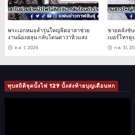
พระเอกหมอลำรุ่นใหญ่จิตอาสาช่วย
ชายคลั่งขับ
งานน้องฮลุน กลับโดนด่าว่าหิวแสง
เบอร์โทรตู
ส.ค. 1, 2026
ก.ค. 31, 2
ทุบสถิติจุดบั้งไฟ 129 บั้งส่งท้ายบุญเดือนหก
ตั
ว
เ
ล่