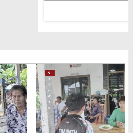
ข่
าว
ปร
ะ
จำ
วั
น