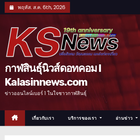
S
พฤหัส. ส.ค. 6th, 2026
k
i
p
t
o
c
o
กาฬสินธุ์นิวส์ดอทคอม l
n
Kalasinnews.com
t
e
ข่าวออนไลน์เบอร์ 1 ในใจชาวกาฬสินธุ์
n
t
เกี่ยวกับเรา
บริการของเรา
อ่านข่าว