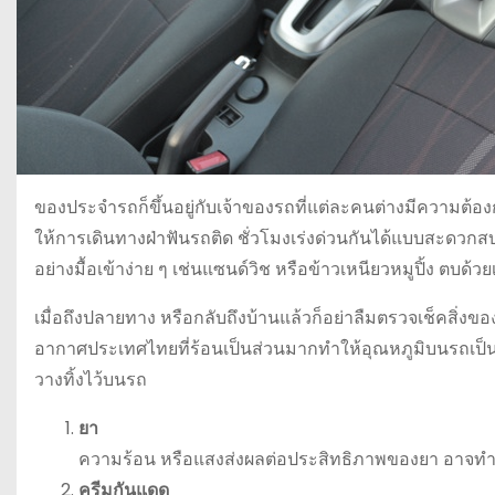
ของประจำรถก็ขึ้นอยู่กับเจ้าของรถที่แต่ละคนต่างมีความต้องก
ให้การเดินทางฝ่าฟันรถติด ชั่วโมงเร่งด่วนกันได้แบบสะดวกส
อย่างมื้อเข้าง่าย ๆ เช่นแซนด์วิช หรือข้าวเหนียวหมูปิ้ง ตบ
เมื่อถึงปลายทาง หรือกลับถึงบ้านแล้วก็อย่าลืมตรวจเช็คสิ่ง
อากาศประเทศไทยที่ร้อนเป็นส่วนมากทำให้อุณหภูมิบนรถเป็นเตาอ
วางทิ้งไว้บนรถ
ยา
ความร้อน หรือแสงส่งผลต่อประสิทธิภาพของยา อาจทำให
ครีมกันแดด