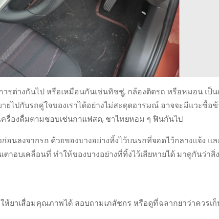
ารต่างกันไป หรือเหมือนกันเช่นทิชชู่, กล้องติดรถ หรือหมอน เป็น
บายไปกับรถคู่ใจของเราได้อย่างไม่สะดุดอารมณ์ อาจจะมีแวะซื้อข
ด้วยเครื่องดื่มตามชอบเช่นกาแฟสด, ชาไทยหอม ๆ ฟินกันไป
ของก่อนลงจากรถ ด้วยของบางอย่างทิ้งไว้บนรถที่จอดไว้กลางแจ้ง แล
บเคลื่อนที่ ทำให้ของบางอย่างที่ทิ้งไว้เสียหายได้ มาดูกันว่าสิ
้ยาเสื่อมคุณภาพได้ สอบถามเภสัชกร หรือดูที่ฉลากยาว่าควรเก็