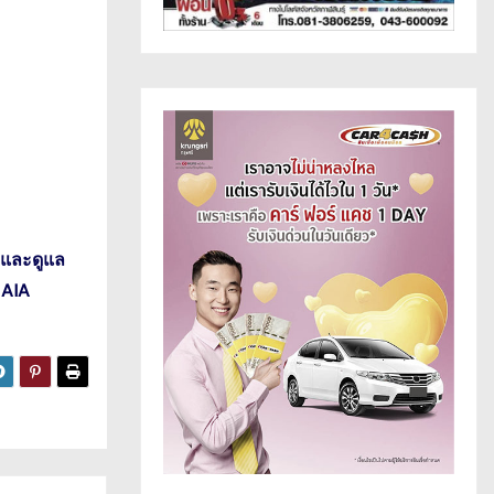
บและดูแล
 AIA