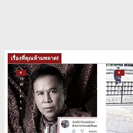
เรื่องที่คุณห้ามพลาด!
ข่
ข่
าว
าว
ปร
ปร
ะ
ะ
จำ
จำ
วั
วั
น
น