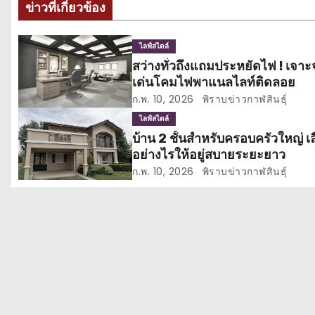
ข่าวที่เกี่ยวข้อง
ะ
แ
ไลฟ์สไตล์
สว่างทั่วถึงแถมประหยัดไฟ ! เจาะ
น
เด่นโคมไฟพาแนลไลท์ติดลอย
ว
ก.พ. 10, 2026
พิราบข่าวกาฬสินธุ์
ไลฟ์สไตล์
เ
บ้าน 2 ชั้นสำหรับครอบครัวใหญ่ เ
อย่างไรให้อยู่สบายระยะยาว
รื่
ก.พ. 10, 2026
พิราบข่าวกาฬสินธุ์
อ
ง