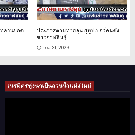
ด หลานยอด
ประกาศตามหาฮลุน ยูทูปเบอร์คนดัง
ชาวกาฬสินธุ์
ก.ค. 31, 2026
เนรมิตรทุ่งนาเป็นสวนน้ำแห่งใหม่
ตั
ว
เ
ล่