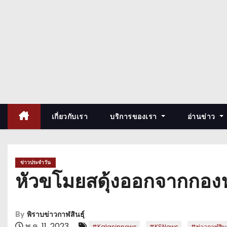
เกี่ยวกับเรา
บริการของเรา
อ่านข่าว
ข่าวประจำวัน
หัวขโมยสดุ้งออกจากกองฟา
By
พิราบข่าวกาฬสินธุ์
พ.ค. 11, 2023
,
,
#Kalasinnews
#KSNews
#ข่าวกาฬสินธุ