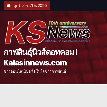
S
ศุกร์. ส.ค. 7th, 2026
k
i
p
t
o
c
o
กาฬสินธุ์นิวส์ดอทคอม l
n
Kalasinnews.com
t
e
ข่าวออนไลน์เบอร์ 1 ในใจชาวกาฬสินธุ์
n
t