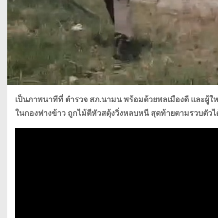
เป็นภาพนาทีที่ ตำรวจ สภ.นามน พร้อมด้วยพลเมืองดี และผู
ในกองฟางข้าว ถูกไม้ตีหัวสดุ้งวิ่งหลบหนี สุดท้ายตามรวบตัวไ