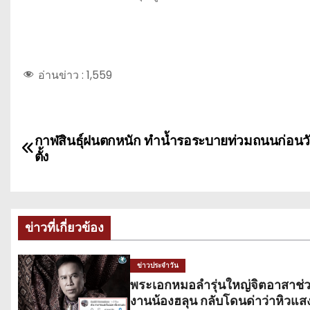
อ่านข่าว :
1,559
แ
กาฬสินธุ์ฝนตกหนัก ทำน้ำรอระบายท่วมถนนก่อนวั
น
ตั้ง
ะ
แ
ข่าวที่เกี่ยวข้อง
น
ข่าวประจำวัน
ว
พระเอกหมอลำรุ่นใหญ่จิตอาสาช่
เ
งานน้องฮลุน กลับโดนด่าว่าหิวแส