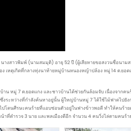
งจาก นางสาวพิมพ์ (นามสมมุติ) อายุ 52 ปี (ผู้เสียหายขอสงวนชื่อนามส
เหตุเกิดที่กลางทุ่งนาท้ายหมู่บ้านหนองหญ้าปล้อง หมู่ 14 ต.ยอ
ญ่บ้าน หมู่ 7 ต.ยอดแกง และชาวบ้านได้ช่วยกันล้อมจับ เนื่องจากคน
งระหว่างที่กำลังค้นหาอยู่นั้น ผู้ใหญ่บ้านหมู่ 7 ได้ใช้ไม้ฟาดไปย
้ฟาดไปโดนศีรษะคนร้ายที่แอบซ่อนตัวอยู่ในฟางข้าวพอดี ทำให้คนร้า
าหน้าที่ตำรวจ 3 นาย และพลเมืองดีอีก จำนวน 4 คนวิ่งไล่ตามคนร้า