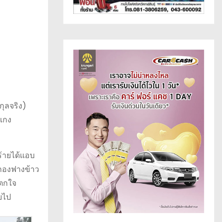
กุลจริง)
ดแกง
ร้ายได้แอบ
ังกองฟางข้าว
ยตกใจ
ยไป