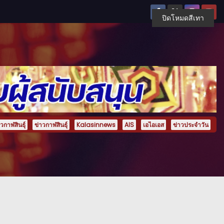
ปิดโหมดสีเทา
กาฬสินธุ์
ข่าวกาฬสินธุ์
Kalasinnews
AIS
เอไอเอส
ข่าวประจำวัน