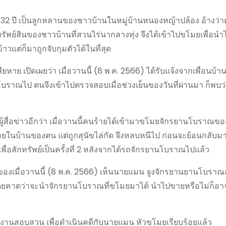
ายุ 32 ปี เป็นลูกหลานของชาวบ้านในหมู่บ้านหนองหญ้าปล้อง อ้างว่
พย์สินของชาวบ้านที่สวนไร่นากลางทุ่ง จึงได้เข้าไปขโมยเพื่อนำ
วแต่ก็มาถูกจับกุมตัวได้ในที่สุด
ียหาย เปิดเผยว่า เมื่อวานนี้ (8 พ.ค. 2566) ได้รับแจ้งจากเพื่อนบ้า
าณไป ตนจึงเข้าไปตรวจสอบเมื่อช่วงเย็นของวันที่ผ่านมา ก็พบว
ู้สื่อข่าวอีกว่า เมื่อวานนี้คนร้ายได้เข้ามาขโมยจักรยานโบราณ
ภายในบ้านของตน แต่ถูกสุนัขไล่กัด จึงหลบหนีไป ก่อนจะย้อนกลับ
ื่อลักทรัพย์เป็นครั้งที่ 2 หลังจากได้รถจักรยานโบราณไปแล้ว
งบ่ายของเมื่อวานนี้ (8 พ.ค. 2566) เห็นนายแมน จูงจักรยานยานโบราณอย
นธุ์ โดยคาดว่าจะนำจักรยานโบราณที่ขโมยมาได้ นำไปขายหรือไม่ก็
นักงานสอบสวน เพื่อดำเนินคดีกับนายแมน หัวขโมยเรียบร้อยแล้ว