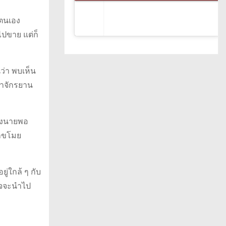
าตนเอง
ไปขาย แต่ก็
นว่า พบเห็น
่าจักรยาน
ของนายพอ
มาขโมย
ู่ใกล้ ๆ กับ
อาจจะนำไป