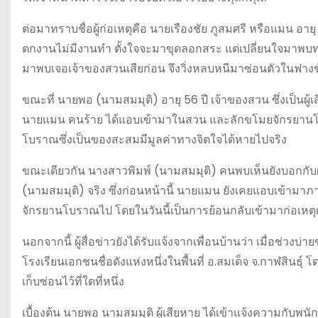
ต่อมาทราบชื่อผู้ก่อเหตุคือ นายเรืองชัย ภูสมศรี หรือแมน อ
ตกงานไม่มีงานทำ ตั้งใจจะมาขุดลอกสระ แต่เปลี่ยนใจมาพบทรั
มาพบเจอเจ้าของสวนเสียก่อน จึงวิ่งหลบหนีมาซ่อนตัวในฟางข้า
ขณะที่ นายพอ (นามสมมุติ) อายุ 56 ปี เจ้าของสวน ซึ่งเป็นผู้เส
นายแมน คนร้าย ได้แอบเข้ามาในสวน และลักขโมยจักรยานโบร
โบราณซึ่งเป็นของสะสมมีมูลค่าทางจิตใจได้หายไปจริง
ขณะเดียวกัน นางสาวพิมพ์ (นามสมมุติ) คนพบเห็นยังบอกกับผ
(นามสมมุติ) จริง ซึ่งก่อนหน้านี้ นายแมน ยังเคยแอบเข้ามา
จักรยานโบราณไป โดยในวันนี้เป็นการย้อนกลับเข้ามาก่อเหตุเพ
นอกจากนี้ ผู้สื่อข่าวยังได้รับแจ้งจากเพื่อนบ้านว่า เมื่อช่ว
โรงเรียนเอกชนชื่อดังแห่งหนึ่งในพื้นที่ อ.สมเด็จ จ.กาฬสิ
เก็บซ่อนไว้ที่ใดที่หนึ่ง
เบื้องต้น นายพอ นามสมมุติ ผู้เสียหาย ได้เข้าแจ้งความกับพ