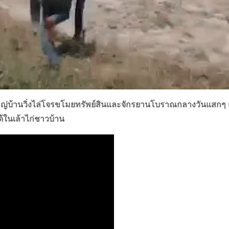
้ใหญ่บ้านวิ่งไล่โจรขโมยทรัพย์สินและจักรยานโบราณกลางวันแสกๆ
ด้ในเล้าไก่ชาวบ้าน