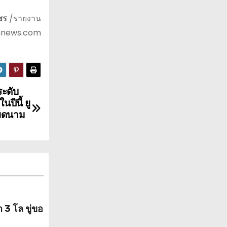
ชร
/รายงาน
nnews.com
ระดับ
ปีนี้ ยู
ียดนาม
 3 โล ขู่ขอ