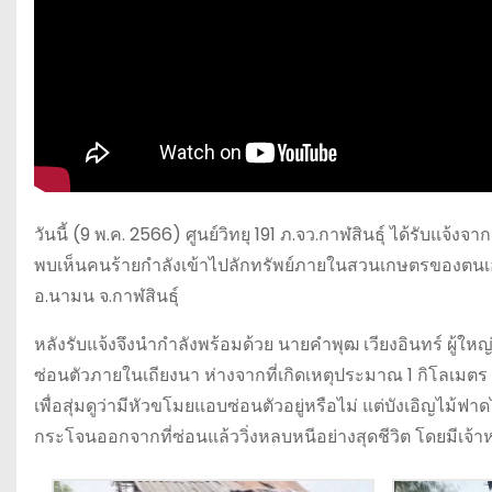
วันนี้ (9 พ.ค. 2566) ศูนย์วิทยุ 191 ภ.จว.กาฬสินธุ์ ได้รับแจ้
พบเห็นคนร้ายกำลังเข้าไปลักทรัพย์ภายในสวนเกษตรของตนเอง 
อ.นามน จ.กาฬสินธุ์
หลังรับแจ้งจึงนำกำลังพร้อมด้วย นายคำพุฒ เวียงอินทร์ ผู้ให
ซ่อนตัวภายในเถียงนา ห่างจากที่เกิดเหตุประมาณ 1 กิโลเมตร ซึ่
เพื่อสุ่มดูว่ามีหัวขโมยแอบซ่อนตัวอยู่หรือไม่ แต่บังเอิญไม
กระโจนออกจากที่ซ่อนแล้ววิ่งหลบหนีอย่างสุดชีวิต โดยมีเจ้