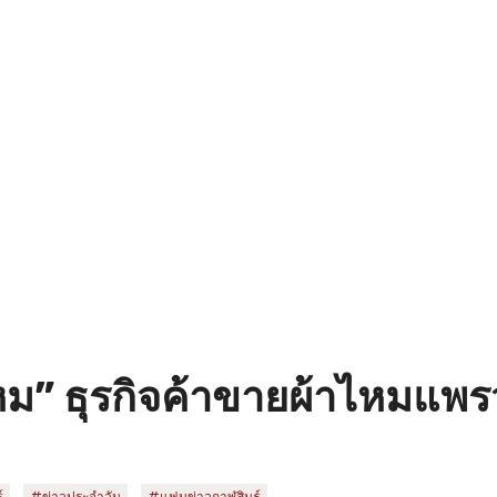
งไหม” ธุรกิจค้าขายผ้าไหมแพ
,
,
์
#ข่าวประจำวัน
#แฟนข่าวกาฬสินธุ์