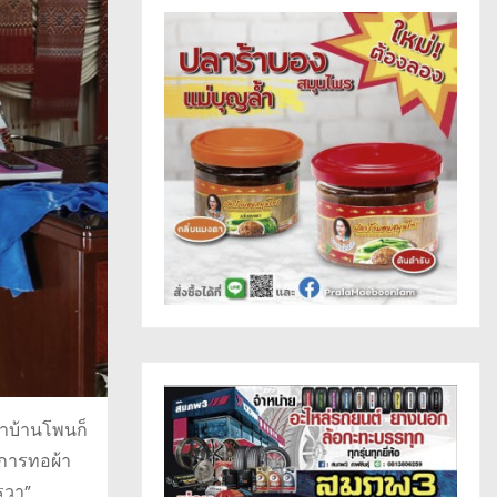
วาบ้านโพนก็
นการทอผ้า
รวา”