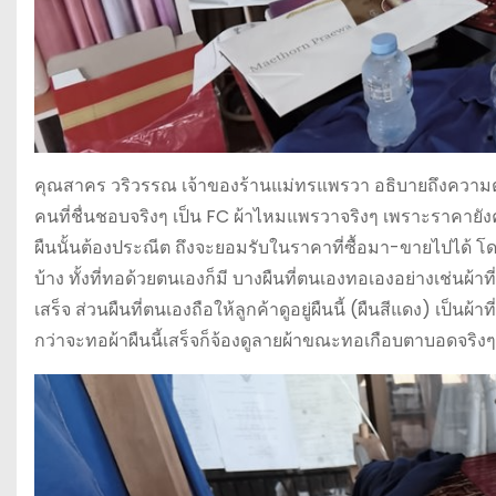
คุณสาคร วริวรรณ เจ้าของร้านแม่ทรแพรวา อธิบายถึงความตั้ง
คนที่ชื่นชอบจริงๆ เป็น FC ผ้าไหมแพรวาจริงๆ เพราะราคายัง
ผืนนั้นต้องประณีต ถึงจะยอมรับในราคาที่ซื้อมา-ขายไปได
บ้าง ทั้งที่ทอด้วยตนเองก็มี บางผืนที่ตนเองทอเองอย่างเช่นผ้าที
เสร็จ ส่วนผืนที่ตนเองถือให้ลูกค้าดูอยู่ผืนนี้ (ผืนสีแดง) เป็น
กว่าจะทอผ้าผืนนี้เสร็จก็จ้องดูลายผ้าขณะทอเกือบตาบอดจริงๆ