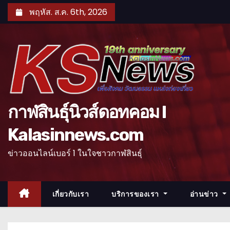
S
พฤหัส. ส.ค. 6th, 2026
k
i
p
t
o
c
o
กาฬสินธุ์นิวส์ดอทคอม l
n
Kalasinnews.com
t
e
ข่าวออนไลน์เบอร์ 1 ในใจชาวกาฬสินธุ์
n
t
เกี่ยวกับเรา
บริการของเรา
อ่านข่าว