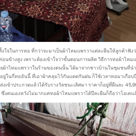
ใจในการทอ ที่กว่าจะมาเป็นผ้าไหมแพรวาแต่ละผืนให้ลูกค้าฟังว่า
ค่อนข้างสูง เพราะต้องเข้าใจว่าขั้นตอนการผลิต วิธีการทอผ้าไห
้ โดยผ้าไหมแพรวาในร้านของตนนั้น ได้มาจากชาวบ้านในชุมชนที่
่อยู่ในกี่ทออันนี้ ที่เอาผ้าคลุมไว้กันแดดกันฝน ก็ใช้เวลาทอมาเกือบป
ผ้าที่ส่งเข้าประกวดแล้วได้รับรางวัลชนะเลิศมา ราคาก็อยู่ที่ผืนละ 45
 ซึ่งตนเองหวังไม่มากแค่ทอผ้าไหมแพรวาได้ปีละผืนก็ถือว่าโอเคแล