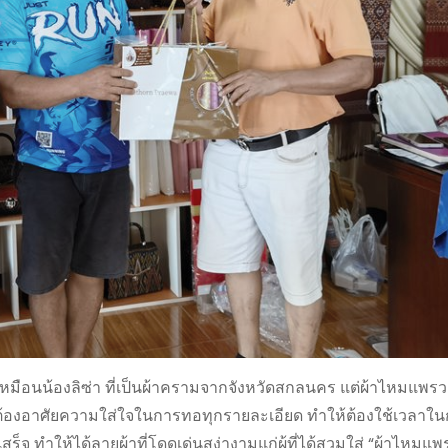
ืนเหมือนน้องลิซ่า ที่เป็นผ้าครามจากจังหวัดสกลนคร แต่ผ้าไหมแพร
ืนต้องอาศัยความใส่ใจในการทอทุกรายละเอียด ทำให้ต้องใช้เวลาใ
ร็จ ทำให้ได้ลายผ้าที่โดดเด่นสง่างามแก่ผู้ที่ได้สวมใส่ “ผ้าไหมแพ