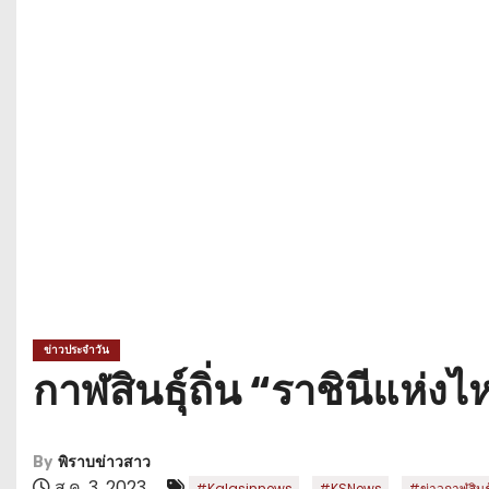
ข่าวประจำวัน
กาฬสินธุ์ถิ่น “ราชินีแห่
By
พิราบข่าวสาว
ส.ค. 3, 2023
,
,
#Kalasinnews
#KSNews
#ข่าวกาฬสินธุ