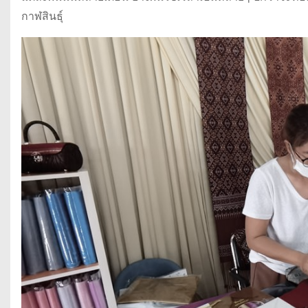
กาฬสินธุ์