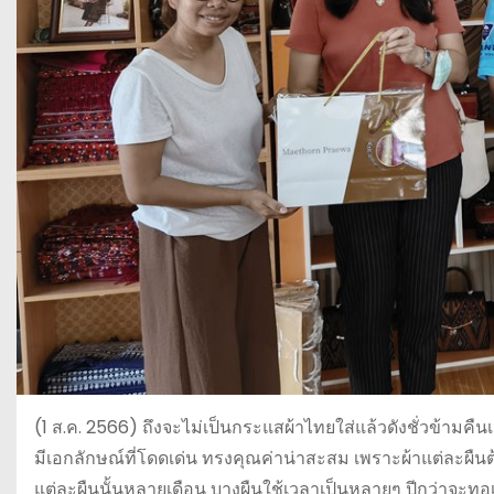
(1 ส.ค. 2566) ถึงจะไม่เป็นกระแสผ้าไทยใส่แล้วดังชั่วข้ามค
มีเอกลักษณ์ที่โดดเด่น ทรงคุณค่าน่าสะสม เพราะผ้าแต่ละผ
แต่ละผืนนั้นหลายเดือน บางผืนใช้เวลาเป็นหลายๆ ปีกว่าจะทอเส