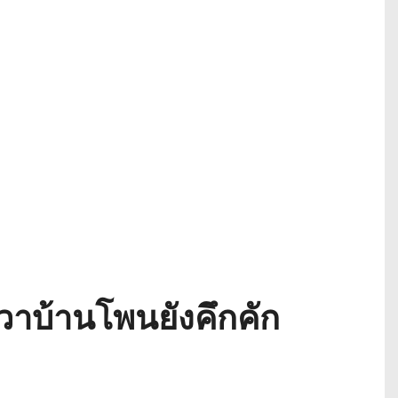
รวาบ้านโพนยังคึกคัก