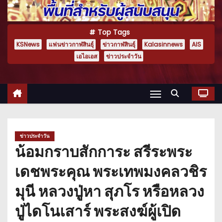
Top Tags
KSNews
แฟนข่าวกาฬสินธุ์
ข่าวกาฬสินธุ์
Kalasinnews
AIS
เอไอเอส
ข่าวประจำวัน
ข่าวประจำวัน
น้อมกราบสักการะ สรีระพระ
เดชพระคุณ พระเทพมงคลวชิร
มุนี หลวงปู่หา สุภโร หรือหลวง
ปู่ไดโนเสาร์ พระสงฆ์ผู้เปิด