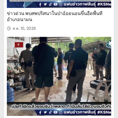
ข่าวด่วน พบศพปริศนาในป่าอ้อยนอนขึ้นอืดพื้นที่
อำเภอนามน
ส.ค. 10, 2026
ข่
าว
ปร
ะ
จำ
วั
น