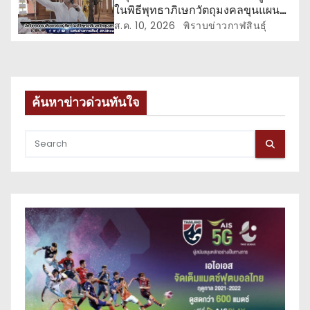
ในพิธีพุทธาภิเษกวัตถุมงคลขุนแผน
วาระสุดท้าย
ส.ค. 10, 2026
พิราบข่าวกาฬสินธุ์
ค้นหาข่าวด่วนทันใจ