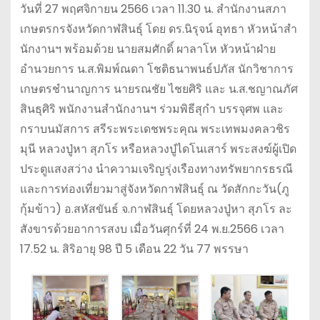
วันที่ 27 พฤศจิกายน 2566 เวลา 11.30 น. สำนักงานสภา
เกษตรกรจังหวัดกาฬสินธุ์ โดย ดร.นิรุจน์ อุทธา หัวหน้าสำ
นักงานฯ พร้อมด้วย นายสมศักดิ์ ผาลาโห หัวหน้าฝ่าย
อำนวยการ น.ส.พิมพ์ณดา โชติธนาพนธ์ปภัส นักวิชาการ
เกษตรชำนาญการ นายรณชัย ไชยศิริ และ น.ส.ชญาณภัศ
สินธุศิริ พนักงานสำนักงานฯ ร่วมพิธีสุกำ บรรจุศพ และ
กราบนมัสการ สรีระพระเดชพระคุณ พระเทพมงคลวชิร
มุนี หลวงปู่หา สุภโร หรือหลวงปู่ไดโนเสาร์ พระสงฆ์ผู้เปิด
ประตูแสงสว่าง นำความเจริญรุ่งเรืองทางทรัพยากรธรณี
และการท่องเที่ยวมาสู่จังหวัดกาฬสินธุ์ ณ วัดสักกะวัน(ภู
กุ้มข้าว) อ.สหัสขันธ์ จ.กาฬสินธุ์ โดยหลวงปู่หา สุภโร ละ
สังขารด้วยอาการสงบ เมื่อวันศุกร์ที่ 24 พ.ย.2566 เวลา
17.52 น. สิริอายุ 98 ปี 5 เดือน 22 วัน 77 พรรษา