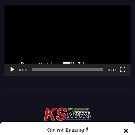
ตั
ว
เ
ล่
น
ไ
ฟ
ล์
00:00
08:12
วิ
ดี
โ
อ
จัดการคำยินยอมคุกกี้
กาฬสินธุ์นิวส์ดอทคอม l