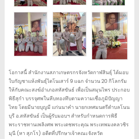
โอกาสนี้ สำนักงานสภาเกษตรกรจังหวัดกาฬสินธุ์ ได้มอบ
ใบกัญชาแห้งพันธุ์ไดโนเสาร์ 9 แฉก จำนวน 20 กิโลกรัม
ให้กับคณะสงฆ์อำเภอสหัสขันธ์ เพื่อเป็นสมุนไพร ประกอบ
พิธีสุกำ บรรจุศพในหีบทองทึบตามความเชื่อภูมิปัญญา
ไทย โดยมีนายบุญมี แก่นนาคำ นายกเทศมนตรีตำบลโนน
บุรี อ.สหัสขันธ์ เป็นผู้รับมอบฯ สำหรับกำหนดการพิธี
พระราชทานเพลิงศพ พระเดชพระคุณ พระเทพมงคลวชิร
มุนี (หา สุภโร) อดีตที่ปรึกษาเจ้าคณะจังหวัด