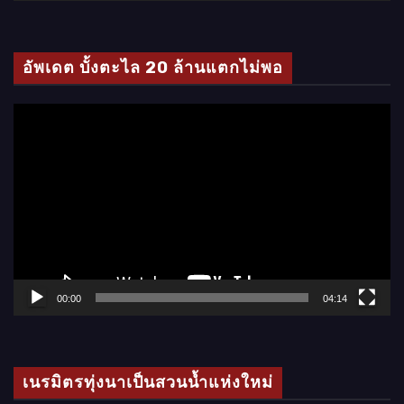
วิ
ดี
โ
อัพเดต บั้งตะไล 20 ล้านแตกไม่พอ
อ
ตั
ว
เ
ล่
น
ไ
ฟ
ล์
00:00
04:14
วิ
ดี
โ
เนรมิตรทุ่งนาเป็นสวนน้ำแห่งใหม่
อ