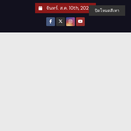
S
จันทร์. ส.ค. 10th, 2026
ปิดโหมดสีเทา
k
i
p
t
o
c
o
n
t
e
n
t