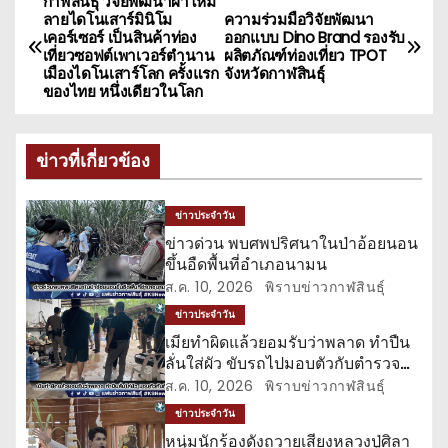
กาฬสินธุ์ วิจัยพัฒนาผ้าไหม
แ
ลายไดโนเสาร์มินิโม
ความร่วมมือวิจัยพัฒนา
เคอร์เซอร์ เป็นสินค้าท่อง
ออกแบบ Dino Brand รองรับ
น
เที่ยวซอฟต์เพาเวอร์ตำนาน
ผลิตภัณฑ์ท่องเที่ยว TPOT
เมืองไดโนเสาร์โลก ครั้งแรก
จังหวัดกาฬสินธุ์
ะ
ของไทย หนึ่งเดียวในโลก
แ
ข่าวที่เกี่ยวข้อง
น
ว
ข่าวประจำวัน
ข่าวด่วน พบศพปริศนาในป่าอ้อยนอน
เ
ขึ้นอืดพื้นที่อำเภอนามน
ส.ค. 10, 2026
พิราบข่าวกาฬสินธุ์
รื่
ข่าวประจำวัน
อ
เมียทำผิดแล้วยอมรับว่าพลาด ทำปืน
ลั่นใส่ผัว ขับรถไปมอบตัวกับตำรวจ
ง
ทันที
ส.ค. 10, 2026
พิราบข่าวกาฬสินธุ์
ข่าวประจำวัน
หนุ่มนักร้องดังถวายเสียงหลวงปู่ศิลา