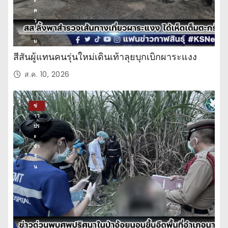
ะ
ค
ว
า
ม
บั
สีสันผู้แทนคนรุ่นใหม่เดินเท้าลุยบุกเบิกผาระแงง
น
เ
ส.ค. 10, 2026
ทิ
ง
ข่
าว
ปร
ะ
จำ
วั
น