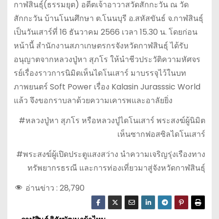
กาฬสินธุ์(ธรรมยุต) อดีตเจ้าอาวาสวัดสักกะวัน ณ วัด
สักกะวัน บ้านโนนศึกษา ต.โนนบุรี อ.สหัสขันธ์ จ.กาฬสินธุ์
เป็นวันเสาร์ที่ 16 ธันวาคม 2566 เวลา 15.30 น. โดยก่อน
หน้านี้ สำนักงานสภาเกษตรกรจังหวัดกาฬสินธุ์ ได้รับ
อนุญาตจากหลวงปู่หา สุภโร ให้นำชีวประวัติความหัศจร
รย์เรื่องราวการนิมิตเห็นไดโนเสาร์ มาบรรจุไว้ในบท
ภาพยนตร์ Soft Power เรื่อง Kalasin Jurasssic World
แล้ว จึงขอกราบลาด้วยความเคารพและอาลัยยิ่ง
#หลวงปู่หา สุภโร หรือหลวงปู่ไดโนเสาร์ พระสงฆ์ผู้นิมิต
เห็นซากฟอสซิลไดโนเสาร์
#พระสงฆ์ผู้เปิดประตูแสงสว่าง นำความเจริญรุ่งเรืองทาง
ทรัพยากรธรณี และการท่องเที่ยวมาสู่จังหวัดกาฬสินธุ์
อ่านข่าว :
28,790