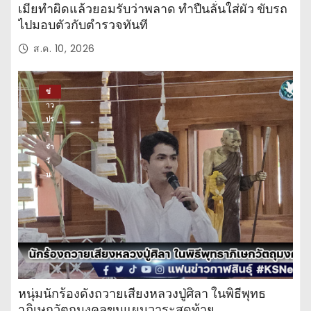
เมียทำผิดแล้วยอมรับว่าพลาด ทำปืนลั่นใส่ผัว ขับรถ
ไปมอบตัวกับตำรวจทันที
ส.ค. 10, 2026
ข่
าว
ปร
ะ
จำ
วั
น
หนุ่มนักร้องดังถวายเสียงหลวงปู่ศิลา ในพิธีพุทธ
าภิเษกวัตถุมงคลขุนแผนวาระสุดท้าย