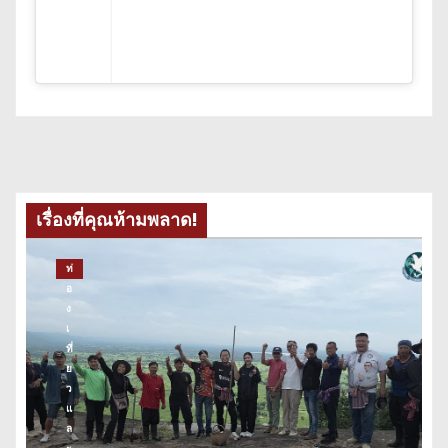
เรื่องที่คุณห้ามพลาด!
ท่
อ
ง
เ
ที่
ย
ว
แ
ล