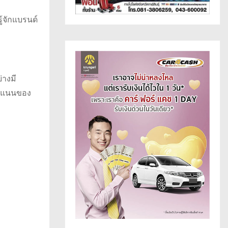
้จักแบรนด์
่างมี
คะแนนของ