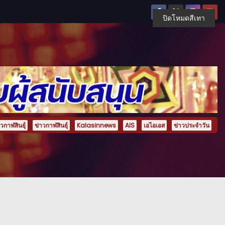
ปิดโหมดสีเทา
กาฬสินธุ์
ข่าวกาฬสินธุ์
Kalasinnews
AIS
เอไอเอส
ข่าวประจำวัน