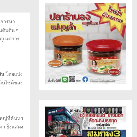
็นการหา
นดับต้น ๆ
คัญ แต่การ
ิน
โดยแบ่ง
ว็บไซต์ของ
หญ่ที่ค้นหา
คา ยิ่งแสดง