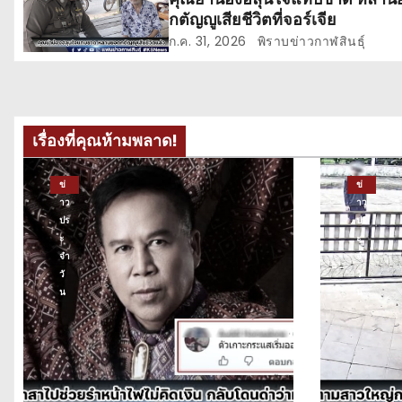
รื่
กตัญญูเสียชีวิตที่จอร์เจีย
อ
ก.ค. 31, 2026
พิราบข่าวกาฬสินธุ์
ง
เรื่องที่คุณห้ามพลาด!
ข่
ข่
าว
าว
ปร
ปร
ะ
ะ
จำ
จำ
วั
วั
น
น