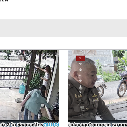
ข่
าว
ปร
ะ
จำ
วั
น