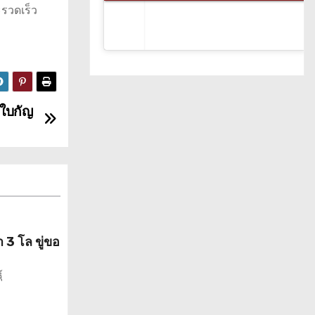
รวดเร็ว
กใบกัญ
 3 โล ขู่ขอ
์