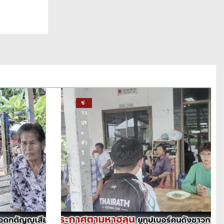
ข่
าว
ปร
ะ
จำ
วั
น