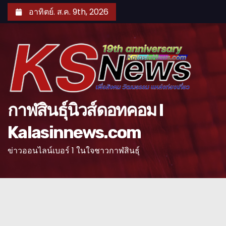
S
อาทิตย์. ส.ค. 9th, 2026
k
i
p
t
o
c
o
กาฬสินธุ์นิวส์ดอทคอม l
n
Kalasinnews.com
t
e
ข่าวออนไลน์เบอร์ 1 ในใจชาวกาฬสินธุ์
n
t