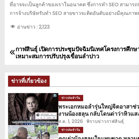
ที่อาจจะเป็นลูกค้าของเราในอนาคต ซึ่งการทำ SEO สามารถทำ
การจ้างบริษัทรับทำ SEO สายขาวจะติดอันดับอย่างมีคุณภาพ
อ่านข่าว :
2,123
กาฬสินธุ์ เปิดการประชุมปัจฉิมนิเทศโครงการศึก
แ
เหมาะสมการปรับปรุงเขื่อนลำปาว
น
ะ
ข่าวที่เกี่ยวข้อง
แ
ข่าวประจำวัน
น
พระเอกหมอลำรุ่นใหญ่จิตอาสาช่
งานน้องฮลุน กลับโดนด่าว่าหิวแส
ว
ส.ค. 1, 2026
พิราบข่าวกาฬสินธุ์
เ
ข่าวประจำวัน
คุณย่าน้องฮลุนใจแทบขาด หลาน