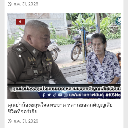
ก.ค. 31, 2026
ข่
าว
ปร
ะ
จำ
วั
น
คุณย่าน้องฮลุนใจแทบขาด หลานยอดกตัญญูเสีย
ชีวิตที่จอร์เจีย
ก.ค. 31, 2026