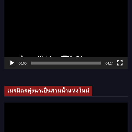
ตั
ว
เ
ล่
น
ไ
ฟ
ล์
00:00
04:14
วิ
ดี
โ
เนรมิตรทุ่งนาเป็นสวนน้ำแห่งใหม่
อ
ตั
ว
เ
ล่