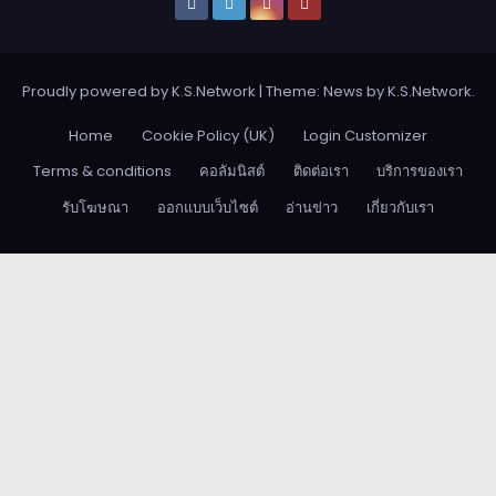
Proudly powered by K.S.Network
|
Theme: News by
K.S.Network
.
Home
Cookie Policy (UK)
Login Customizer
Terms & conditions
คอลัมนิสต์
ติดต่อเรา
บริการของเรา
รับโฆษณา
ออกแบบเว็บไซต์
อ่านข่าว
เกี่ยวกับเรา