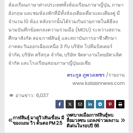
ห้องเรียนภาษาต่างประเทศทั้งห้องเรียนภาษาญี่ปุ่น, ภาษา
อังกฤษ และชมห้องพักที่มีทั้งห้องเตียงเดี่ยวและเตียงคู่ มี
จำนวน 10 ห้อง หลังจากนั้นได้ร่วมกันถ่ายภาพในพิธีลง
นามบันทึกข้อตกลงความร่วมมือ (MOU) ระหว่างสถาน
ศึกษาสังกัด สอจ.กาฬสินธุ์ และสถาบันการอาชีวศึกษา
ภาคตะวันออกเฉียงเหนือ 3 กับ บริษัท โปทีมบิลเดอร์
จำกัด, บริษัท ตรีสกุล จำกัด, บริษัท จัดหางานไทยอัศวเลิศ
จำกัด และโรงเรียนสอนภาษาญี่ปุ่นเอเชีย
ตระกูล ภูพวงเพชร
/รายงาน
www.kalasinnews.com
อ่านข่าว :
6,037
เทศบาลเมืองกาฬสินธุ์พบ
แ
กาฬสินธุ์ มาดูวิวสันเขื่อน มี
สื่อมวลชน แถลงข่าวผลงาน
ของแถม วิว ต้นตอ PM 2.5
ดีเด่นในรอบปี 66
น