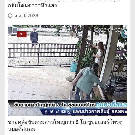
กลับโดนด่าว่าหิวแสง
ส.ค. 1, 2026
ข่
าว
ปร
ะ
จำ
วั
น
ชายคลั่งขับตามสาวใหญ่กว่า 3 โล ขู่ขอเบอร์โทรตู
นบอดี้สแลม