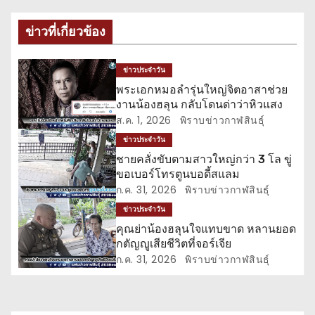
ะ
ข่าวที่เกี่ยวข้อง
แ
ข่าวประจำวัน
น
พระเอกหมอลำรุ่นใหญ่จิตอาสาช่วย
งานน้องฮลุน กลับโดนด่าว่าหิวแสง
ว
ส.ค. 1, 2026
พิราบข่าวกาฬสินธุ์
เ
ข่าวประจำวัน
ชายคลั่งขับตามสาวใหญ่กว่า 3 โล ขู่
รื่
ขอเบอร์โทรตูนบอดี้สแลม
ก.ค. 31, 2026
พิราบข่าวกาฬสินธุ์
อ
ข่าวประจำวัน
ง
คุณย่าน้องฮลุนใจแทบขาด หลานยอด
กตัญญูเสียชีวิตที่จอร์เจีย
ก.ค. 31, 2026
พิราบข่าวกาฬสินธุ์