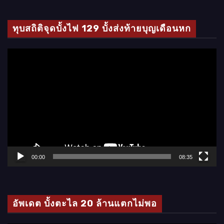
ทุบสถิติจุดบั้งไฟ 129 บั้งส่งท้ายบุญเดือนหก
ตั
ว
เ
ล่
น
ไ
ฟ
ล์
00:00
08:35
วิ
ดี
โ
อัพเดต บั้งตะไล 20 ล้านแตกไม่พอ
อ