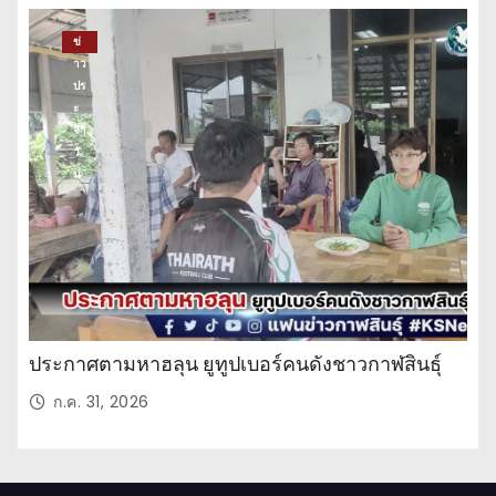
ข่
าว
ปร
ะ
จำ
วั
น
ประกาศตามหาฮลุน ยูทูปเบอร์คนดังชาวกาฬสินธุ์
ก.ค. 31, 2026