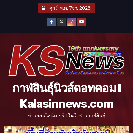
S
ศุกร์. ส.ค. 7th, 2026
k
i
p
t
o
c
o
n
t
กาฬสินธุ์นิวส์ดอทคอม l
e
n
Kalasinnews.com
t
ข่าวออนไลน์เบอร์ 1 ในใจชาวกาฬสินธุ์