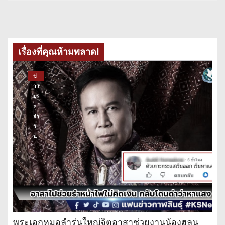
เรื่องที่คุณห้ามพลาด!
ข่
าว
ปร
ะ
จำ
วั
น
พระเอกหมอลำรุ่นใหญ่จิตอาสาช่วยงานน้องฮลุน