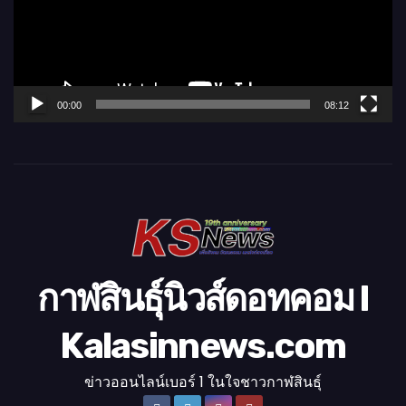
น
ไ
ฟ
ล์
00:00
08:12
วิ
ดี
โ
อ
กาฬสินธุ์นิวส์ดอทคอม l
Kalasinnews.com
ข่าวออนไลน์เบอร์ 1 ในใจชาวกาฬสินธุ์