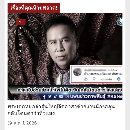
เรื่องที่คุณห้ามพลาด!
ข่
าว
ปร
ะ
จำ
วั
น
พระเอกหมอลำรุ่นใหญ่จิตอาสาช่วยงานน้องฮลุน
กลับโดนด่าว่าหิวแสง
ส.ค. 1, 2026