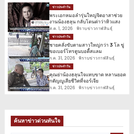
น
ข่าวประจำวัน
พระเอกหมอลำรุ่นใหญ่จิตอาสาช่วย
ว
งานน้องฮลุน กลับโดนด่าว่าหิวแสง
ส.ค. 1, 2026
พิราบข่าวกาฬสินธุ์
เ
ข่าวประจำวัน
รื่
ชายคลั่งขับตามสาวใหญ่กว่า 3 โล ขู่
ขอเบอร์โทรตูนบอดี้สแลม
อ
ก.ค. 31, 2026
พิราบข่าวกาฬสินธุ์
ข่าวประจำวัน
ง
คุณย่าน้องฮลุนใจแทบขาด หลานยอด
กตัญญูเสียชีวิตที่จอร์เจีย
ก.ค. 31, 2026
พิราบข่าวกาฬสินธุ์
ค้นหาข่าวด่วนทันใจ