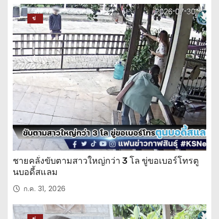
ข่
าว
ปร
ะ
จำ
วั
น
ชายคลั่งขับตามสาวใหญ่กว่า 3 โล ขู่ขอเบอร์โทรตู
นบอดี้สแลม
ก.ค. 31, 2026
ข่