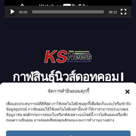
ฟ
ล์
00:00
08:12
วิ
ดี
โ
อ
กาฬสินธุ์นิวส์ดอทคอม l
Kalasinnews.com
จัดการคำยินยอมคุกกี้
เพื่อมอบประสบการณ์ที่ดีที่สุด เราใช้เทคโนโลยีเช่นคุกกี้เพื่อจัดเก็บและ/หรือเข้าถึง
ข่าวออนไลน์เบอร์ 1 ในใจชาวกาฬสินธุ์
ข้อมูลอุปกรณ์ การยินยอมให้ใช้เทคโนโลยีเหล่านี้จะทำให้เราสามารถประมวลผล
ข้อมูล เช่น พฤติกรรมการท่องเว็บหรือรหัสเฉพาะบนไซต์นี้ การไม่ยินยอมหรือเพิก
ถอนความยินยอม อาจส่งผลเสียต่อคุณลักษณะและการทำงานบางอย่าง