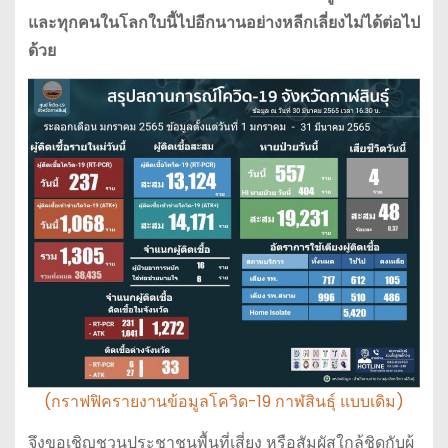
และทุกคนในโลกใบนี้ไปอีกนานอย่างหลีกเลี่ยงไม่ได้ต่อไป
ด้วย
(กราฟฟิครายงานข้อมูลโควิด-19 กาฬสินธุ์ แบบเดิม)
จึงขอเชิญชวนประชาชนพื้นที่เสี่ยง หรือสัมผัสใกล้ชิดกับผู้