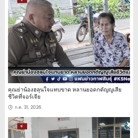
าว
ปร
ะ
จำ
วั
น
คุณย่าน้องฮลุนใจแทบขาด หลานยอดกตัญญูเสีย
ชีวิตที่จอร์เจีย
ก.ค. 31, 2026
ข่
าว