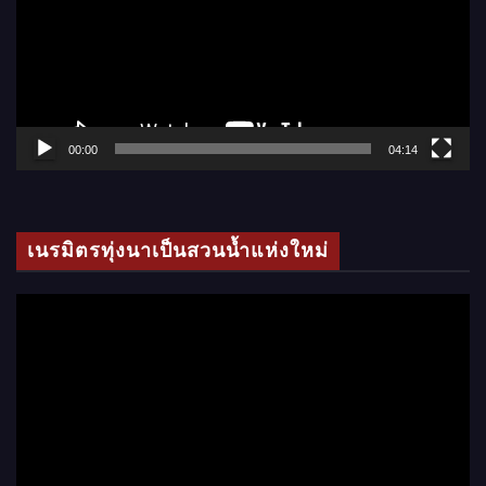
ล่
น
ไ
ฟ
ล์
00:00
04:14
วิ
ดี
โ
เนรมิตรทุ่งนาเป็นสวนน้ำแห่งใหม่
อ
ตั
ว
เ
ล่
น
ไ