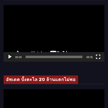
ตั
ว
เ
ล่
น
ไ
ฟ
ล์
00:00
08:35
วิ
ดี
โ
อัพเดต บั้งตะไล 20 ล้านแตกไม่พอ
อ
ตั
ว
เ