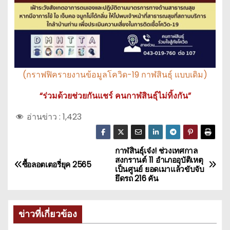
(กราฟฟิครายงานข้อมูลโควิด-19 กาฬสินธุ์ แบบเดิม)
“ร่วมด้วยช่วยกันแชร์ คนกาฬสินธุ์ไม่ทิ้งกัน”
อ่านข่าว :
1,423
กาฬสินธุ์เจ๋ง! ช่วงเทศกาล
แ
สงกรานต์ 11 อำเภออุบัติเหตุ
ซื้อลอตเตอรี่ยุค 2565
เป็นศูนย์ ยอดเมาแล้วขับจับ
น
ยึดรถ 216 คัน
ะ
ข่าวที่เกี่ยวข้อง
แ