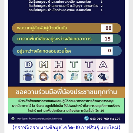
(กราฟฟิครายงานข้อมูลโควิด-19 กาฬสินธุ์ แบบใหม่)