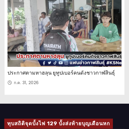
ปร
ะ
จำ
วั
น
ประกาศตามหาฮลุน ยูทูปเบอร์คนดังชาวกาฬสินธุ์
ก.ค. 31, 2026
ทุบสถิติจุดบั้งไฟ 129 บั้งส่งท้ายบุญเดือนหก