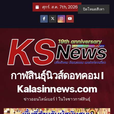
S
ศุกร์. ส.ค. 7th, 2026
ปิดโหมดสีเทา
k
i
p
t
o
c
o
n
t
กาฬสินธุ์นิวส์ดอทคอม l
e
n
Kalasinnews.com
t
ข่าวออนไลน์เบอร์ 1 ในใจชาวกาฬสินธุ์