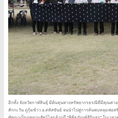
อีกทั้ง จังหวัดกาฬสินธุ์ มีต้นทุนทางทรัพยากรธรณีที่มีคุณ
สักกะวัน ภูกุ้มข้าว อ.สหัสขันธ์ จนนำไปสู่การค้นพบหลุมฟอส
พัฒนาเป็นอุทยานสัตว์โลกล้านปี “พิพิธภัณฑ์สิรินธร” ในเวลาต่อ