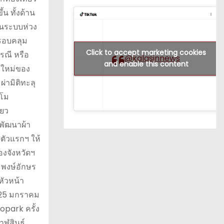
น ทั้งด้าน
็นระบบห่วง
รอบคลุม
Click to accept marketing cookies
รณี หรือ
@kalasinnews
and enable this content
ุ์ใหม่ของ
่ามิติทะลุ
ิโม
่ยว
ยพัฒนาผ้า
ตัวแรกฯ ให้
องจังหวัดฯ
 พงษ์อักษร
หัวหน้า
ี่ 25 มกราคม
opark ครั้ง
ฬสินธุ์