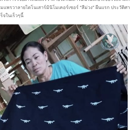
มแพรวาลายไดโนเสาร์มินิโมเคอร์เซอร์ “สีม่วง” ผืนแรก ประวัติศ
็จในเร็วๆนี้