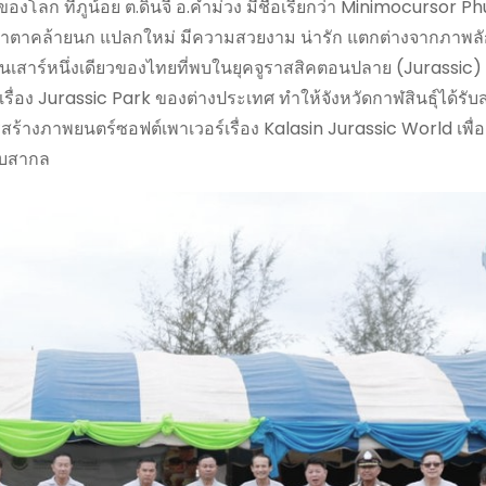
องโลก ที่ภูน้อย ต.ดินจี่ อ.คำม่วง มีชื่อเรียกว่า Minimocursor P
หน้าตาคล้ายนก แปลกใหม่ มีความสวยงาม น่ารัก แตกต่างจากภาพลั
โนเสาร์หนึ่งเดียวของไทยที่พบในยุคจูราสสิคตอนปลาย (Jurassic) 
ตร์เรื่อง Jurassic Park ของต่างประเทศ ทำให้จังหวัดกาฬสินธุ์ได้
ร้างภาพยนตร์ซอฟต์เพาเวอร์เรื่อง Kalasin Jurassic World เพื่อส
ดับสากล