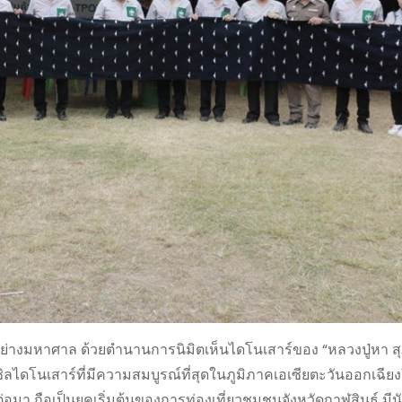
ค่าอย่างมหาศาล ด้วยตำนานการนิมิตเห็นไดโนเสาร์ของ “หลวงปู่หา สุ
ซิลไดโนเสาร์ที่มีความสมบูรณ์ที่สุดในภูมิภาคเอเซียตะวันออกเฉียง
มา ถือเป็นยุคเริ่มต้นของการท่องเที่ยวชุมชนจังหวัดกาฬสินธุ์ มีนั