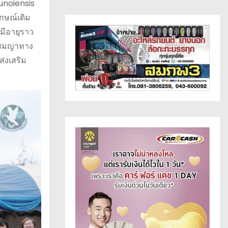
hunoiensis
กษณ์เดิม
มีอายุราว
รับสมญาทาง
่งเสริม