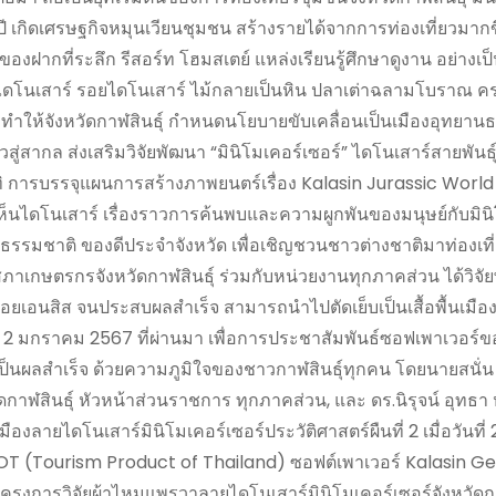
เกิดเศรษฐกิจหมุนเวียนชุมชน สร้างรายได้จากการท่องเที่ยวมากขึ้
กที่ระลึก รีสอร์ท โฮมสเตย์ แหล่งเรียนรู้ศึกษาดูงาน อย่างเป
ลไดโนเสาร์ รอยไดโนเสาร์ ไม้กลายเป็นหิน ปลาเต่าฉลามโบราณ ค
ีน ทำให้จังหวัดกาฬสินธุ์ กำหนดนโยบายขับเคลื่อนเป็นเมืองอุทยานธ
่สากล ส่งเสริมวิจัยพัฒนา “มินิโมเคอร์เซอร์” ไดโนเสาร์สายพันธ
 การบรรจุแผนการสร้างภาพยนตร์เรื่อง Kalasin Jurassic World ผ
ตเห็นไดโนเสาร์ เรื่องราวการค้นพบและความผูกพันของมนุษย์กับมิน
ธรรมชาติ ของดีประจำจังหวัด เพื่อเชิญชวนชาวต่างชาติมาท่องเที
นสภาเกษตรกรจังหวัดกาฬสินธุ์ ร่วมกับหน่วยงานทุกภาคส่วน ได้วิจั
้อยเอนสิส จนประสบผลสำเร็จ สามารถนำไปตัดเย็บเป็นเสื้อพื้นเมือง
ันที่ 2 มกราคม 2567 ที่ผ่านมา เพื่อการประชาสัมพันธ์ซอฟเพาเวอร์ข
่ 2 เป็นผลสำเร็จ ด้วยความภูมิใจของชาวกาฬสินธุ์ทุกคน โดยนายสนั่น
ัดกาฬสินธุ์ หัวหน้าส่วนราชการ ทุกภาคส่วน, และ ดร.นิรุจน์ อุทธา 
ืองลายไดโนเสาร์มินิโมเคอร์เซอร์ประวัติศาสตร์ผืนที่ 2 เมื่อวันท
TPOT (Tourism Product of Thailand) ซอฟต์เพาเวอร์ Kalasin Ge
ครงการวิจัยผ้าไหมแพรวาลายไดโนเสาร์มินิโมเคอร์เซอร์จังหวัดกา