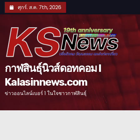
S
ศุกร์. ส.ค. 7th, 2026
k
i
p
t
o
c
o
กาฬสินธุ์นิวส์ดอทคอม l
n
Kalasinnews.com
t
e
ข่าวออนไลน์เบอร์ 1 ในใจชาวกาฬสินธุ์
n
t