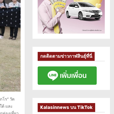
กดติดตามข่าวกาฬสินธุ์ที่นี่
ภโร” วัด
ใต้ และ
Kalasinnews บน TikTok
กท่องเที่ยว