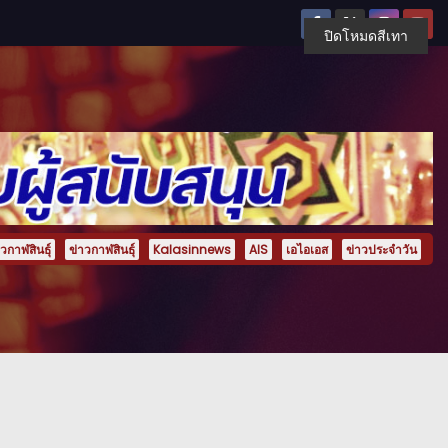
ปิดโหมดสีเทา
กาฬสินธุ์
ข่าวกาฬสินธุ์
Kalasinnews
AIS
เอไอเอส
ข่าวประจำวัน