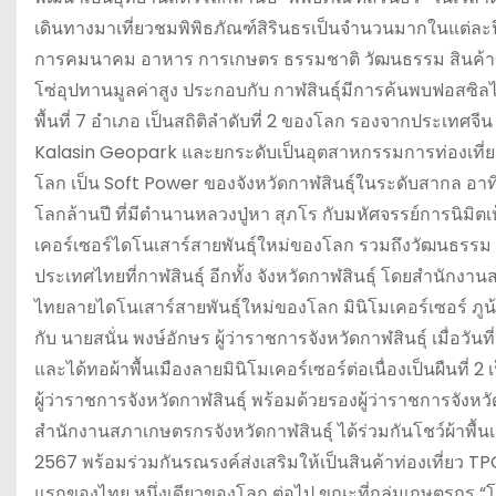
เดินทางมาเที่ยวชมพิพิธภัณฑ์สิรินธรเป็นจำนวนมากในแต่ละปี 
การคมนาคม อาหาร การเกษตร ธรรมชาติ วัฒนธรรม สินค้าของฝา
โซ่อุปทานมูลค่าสูง ประกอบกับ กาฬสินธุ์มีการค้นพบฟอสซิ
พื้นที่ 7 อำเภอ เป็นสถิติลำดับที่ 2 ของโลก รองจากประเทศจ
Kalasin Geopark และยกระดับเป็นอุตสาหกรรมการท่องเที่ยวสู
โลก เป็น Soft Power ของจังหวัดกาฬสินธุ์ในระดับสากล อาทิ
โลกล้านปี ที่มีตำนานหลวงปู่หา สุภโร กับมหัศจรรย์การนิมิ
เคอร์เซอร์ไดโนเสาร์สายพันธุ์ใหม่ของโลก รวมถึงวัฒนธรรม 
ประเทศไทยที่กาฬสินธุ์ อีกทั้ง จังหวัดกาฬสินธุ์ โดยสำนักงา
ไทยลายไดโนเสาร์สายพันธุ์ใหม่ของโลก มินิโมเคอร์เซอร์ ภูน
กับ นายสนั่น พงษ์อักษร ผู้ว่าราชการจังหวัดกาฬสินธุ์ เมื่อว
และได้ทอผ้าพื้นเมืองลายมินิโมเคอร์เซอร์ต่อเนื่องเป็นผืนที
ผู้ว่าราชการจังหวัดกาฬสินธุ์ พร้อมด้วยรองผู้ว่าราชการจังหว
สำนักงานสภาเกษตรกรจังหวัดกาฬสินธุ์ ได้ร่วมกันโชว์ผ้าพื้นเม
2567 พร้อมร่วมกันรณรงค์ส่งเสริมให้เป็นสินค้าท่องเที่ยว 
แรกของไทย หนึ่งเดียวของโลก ต่อไป ขณะที่กลุ่มเกษตรกร “โ