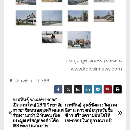
ตระกูล ภูพวงเพชร /รายงาน
www.kalasinnews.com
อ่านข่าว :
17,766
กาฬสินธุ์ รองเลขาฯกอศ.
แ
เปิดงานใหญ่ 28 ปี วิทยาลัย
กาฬสินธุ์ ศูนย์ชั่งตวงวัดภาค
การอาชีพหนองกุงศรี คนแห่
อีสาน ตรวจเข้มลานรับซื้อ
น
ร่วมงานกว่า 2 พันคน เปิด
ข้าว สร้างความมั่นใจให้
ประมูลเหรียญทองคำโค๊ต
เกษตรกรในฤดูกาลนาปรัง
ะ
168 ทะลุ 1 แสนบาท