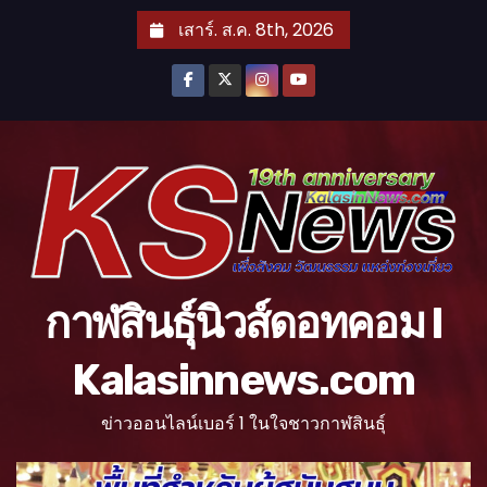
S
เสาร์. ส.ค. 8th, 2026
k
i
p
t
o
c
o
n
t
กาฬสินธุ์นิวส์ดอทคอม l
e
n
Kalasinnews.com
t
ข่าวออนไลน์เบอร์ 1 ในใจชาวกาฬสินธุ์