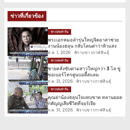
แ
ข่าวที่เกี่ยวข้อง
น
ว
ข่าวประจำวัน
พระเอกหมอลำรุ่นใหญ่จิตอาสาช่วย
เ
งานน้องฮลุน กลับโดนด่าว่าหิวแสง
ส.ค. 1, 2026
พิราบข่าวกาฬสินธุ์
รื่
ข่าวประจำวัน
อ
ชายคลั่งขับตามสาวใหญ่กว่า 3 โล ขู่
ขอเบอร์โทรตูนบอดี้สแลม
ง
ก.ค. 31, 2026
พิราบข่าวกาฬสินธุ์
ข่าวประจำวัน
คุณย่าน้องฮลุนใจแทบขาด หลานยอด
กตัญญูเสียชีวิตที่จอร์เจีย
ก.ค. 31, 2026
พิราบข่าวกาฬสินธุ์