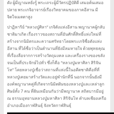
ดัง ผู้มีญาณหยั่งรู้ พระเถระผู้มีวัตรปฏิบัติดี เสมอต้นเสมอ
ปลาย พระเกจิอาจารย์เรืองวิทยาคมของภาคอีสาน มี
จิตใจเมตตาสูง
ปาฏิหาริย์ “หลวงปู่ศิลา” เกจิดังแห่งอีสาน พญานาคผู้กลับ
ชาติมาเกิด เรื่องราวของสถานที่อันศักดิ์สิทธิ์แห่งใหม่ที่
สร้างจากนิมิตรและความศรัทธาโดยพระเกจิชื่อดังแห่ง
อีสาน ที่ได้ชื่อว่าเป็นตำนานที่ยังมีลมหายใจ ด้วยพุทธคุณ
ที่เรื่องลือจากการสร้างวัตถุมงคล และเครื่องรางของขลัง
จนเป็นที่ประจักษ์ไปทั่ว ซึ่งก็คือ “หลวงปู่มหาศิลา สิริจัน
โท” โดยหลวงปู่เชื่อว่าสถานที่แห่งนี้ในอดีตชาติคือที่ที่
หลวงปู่เคยมาสร้างวัดและอยู่พำนักที่นี่ นอกจากนั้นยังมี
องค์พญานาคคู่ที่เกิดจากนิมิตฝันของหลวงปู่และเหล่าลูก
ศิษย์ทั้ง 7 คน ที่ฝันเหมือนกันว่ามีพญานาค สถิตบารมีอยู่
ณ ธรรมอุทยานหลวงปู่มหาศิลา สิริจันโท ตำบลเชียงเครือ
อำเภอเมืองกาฬสินธุ์ จังหวัดกาฬสินธุ์