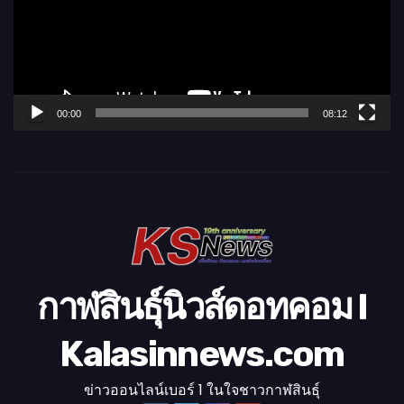
ล่
น
ไ
ฟ
ล์
00:00
08:12
วิ
ดี
โ
อ
กาฬสินธุ์นิวส์ดอทคอม l
Kalasinnews.com
ข่าวออนไลน์เบอร์ 1 ในใจชาวกาฬสินธุ์