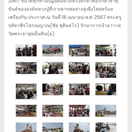
2567 ขอให้ทุกท่านปฏิบัติอย่างเคร่งครัด เพื่อรักษาธาตุ
ขันธ์ขององค์หลวงปู่ที่เราเคารพอย่างสูงยิ่งโดยพร้อม
เพรียงกัน ประกาศ ณ วันที่ 18 เมษายน พ.ศ. 2567 พระครู
ปลัดวชิรโสภณญาณ(ชัย ชุตินธโร) รักษาการเจ้าอาวาส
วัดพระธาตุหมื่นหิน(ธ)