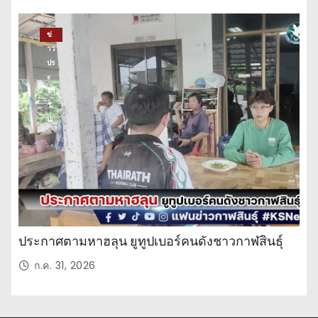
ข่
าว
ปร
ะ
จำ
วั
น
ประกาศตามหาฮลุน ยูทูปเบอร์คนดังชาวกาฬสินธุ์
ก.ค. 31, 2026