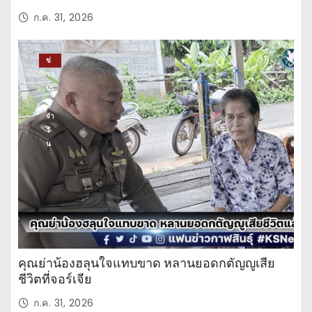
ก.ค. 31, 2026
ข่
าว
ปร
ะ
จำ
วั
น
คุณย่าน้องฮลุนใจแทบขาด หลานยอดกตัญญูเสีย
ชีวิตที่จอร์เจีย
ก.ค. 31, 2026