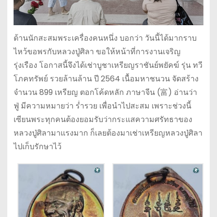
ด้านนักสะสมพระเครื่องคนหนึ่ง บอกว่า วันนี้ได้มากราบ
ไหว้ขอพรกับหลวงปู่ศิลา ขอให้หน้าที่การงานเจริญ
รุ่งเรือง โอกาสนี้จึงได้เช่าบูชาเหรียญราชันย์พยัคฆ์ รุ่น ทวี
โภคทรัพย์ รวยล้านล้าน ปี 2564 เนื้อมหาชนวน จัดสร้าง
จำนวน 899 เหรียญ ตอกโค้ดหลัก ภาษาจีน (富) อ่านว่า
ฟู่ มีความหมายว่า ร่ำรวย เพื่อนำไปสะสม เพราะช่วงนี้
เซียนพระทุกคนต้องยอมรับว่ากระแสความศรัทธาของ
หลวงปู่ศิลามาแรงมาก ก็เลยต้องมาเช่าเหรียญหลวงปู่ศิลา
ไปเก็บรักษาไว้