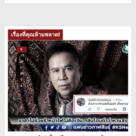
เรื่องที่คุณห้ามพลาด!
ข่
าว
ปร
ะ
จำ
วั
น