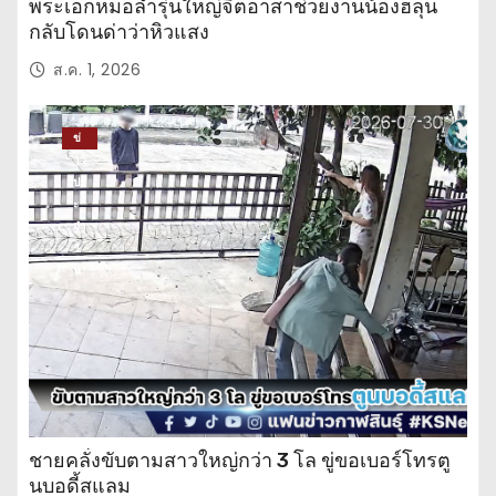
พระเอกหมอลำรุ่นใหญ่จิตอาสาช่วยงานน้องฮลุน
กลับโดนด่าว่าหิวแสง
ส.ค. 1, 2026
ข่
าว
ปร
ะ
จำ
วั
น
ชายคลั่งขับตามสาวใหญ่กว่า 3 โล ขู่ขอเบอร์โทรตู
นบอดี้สแลม