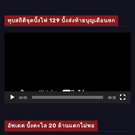
ทุบสถิติจุดบั้งไฟ 129 บั้งส่งท้ายบุญเดือนหก
ตั
ว
เ
ล่
น
ไ
ฟ
ล์
00:00
08:35
วิ
ดี
โ
อัพเดต บั้งตะไล 20 ล้านแตกไม่พอ
อ