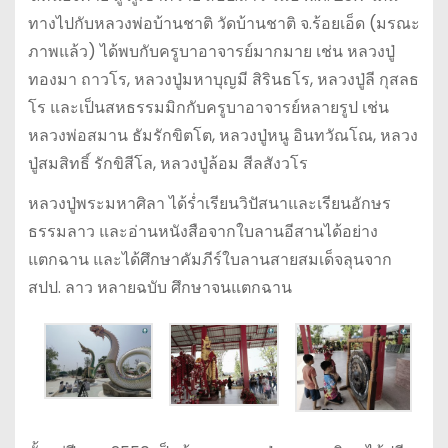
ทางไปกับหลวงพ่อบ้านชาติ วัดบ้านชาติ จ.ร้อยเอ็ด (มรณะ
ภาพแล้ว) ได้พบกับครูบาอาจารย์มากมาย เช่น หลวงปู่
ทองมา ถาวโร, หลวงปู่มหาบุญมี สิรินธโร, หลวงปู่ลี กุสลธ
โร และเป็นสหธรรมมิกกับครูบาอาจารย์หลายรูป เช่น
หลวงพ่อสมาน ธัมรักขิตโต, หลวงปู่หนู อินทวัณโณ, หลวง
ปู่สมสิทธิ์ รักขิสีโล, หลวงปู่ล้อม สีลสังวโร
หลวงปู่พระมหาศิลา ได้ร่ำเรียนวิปัสนาและเรียนอักษร
ธรรมลาว และอ่านหนังสือจากใบลานอีสานได้อย่าง
แตกฉาน และได้ศึกษาคัมภีร์ใบลานสายสมเด็จลุนจาก
สปป. ลาว หลายฉบับ ศึกษาจนแตกฉาน