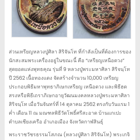
ส่วนเหรียญหลวงปู่ศิลา สิริจันโท ที่กำลังเป็นที่ต้องการของ
นักสะสมพระเครื่องอยู่ในขณะนี้ คือ “เหรียญเหนือดวง”
สุดยอดแห่งพุทธคุณ รุ่นที่ 9 หลวงปู่พระมหาศิลา สิริจนฺโท
ปี 2562 เนื้อทองแดง จัดสร้างจำนวน 10,000 เหรียญ
ประกอบพิธีมหาพุทธาภิเษกเหรียญ เหนือดวง และพิธีฮด
สรงหรือพิธีเถราภิเษกอายุวัฒนมงคลหลวงปู่พระมหาศิลา
สิริจนฺโท เมื่อวันจันทร์ที่ 14 ตุลาคม 2562 ตรงกับวันแรม 1
ค่ำ เดือน 11 ณ มณฑลพิธีวัดโพธิ์ศรีสะอาด บ้านแกเปะ
ตำบลเชียงเครือ อำเภอเมือง จังหวัดกาฬสินธุ์
พระราชวัชรธรรมโสภณ (หลวงปู่ศิลา สิริจันโท) พระเกจิ