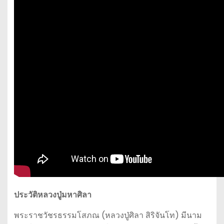
ประวัติหลวงปู่มหาศิลา
พระราชวัชรธรรมโสภณ (หลวงปู่ศิลา สิริจันโท) มีนาม