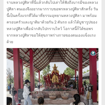
ราบหลวงปู่ศิลาที่นี่แล้วกลับไปเล่าให้ฟังถึงบารมีของหลวง
ปู่ศิลา ตนเองจึงอยากมากราบขอพรหลวงปู่ศิลาสักครั้ง วัน
นี้เป็นครั้งแรกที่ได้มาที่ธรรมอุทยานหลวงปู่ศิลา มาพร้อม
ครอบครัวและญาติมาด้วยกัน 2 คันรถ แล้วได้บูชารูปของ
หลวงปู่ศิลาเพื่อนำกลับไปกราบไหว้ โอกาสนี้ก็ได้ขอพร
จากหลวงปู่ศิลาขอให้สุขภาพร่างกายของตนเองแข็งแรง
ด้วย