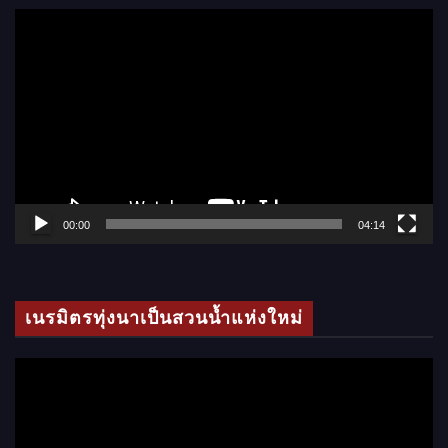
ตั
ว
เ
ล่
น
ไ
ฟ
ล์
00:00
04:14
วิ
ดี
โ
เนรมิตรทุ่งนาเป็นสวนน้ำแห่งใหม่
อ
ตั
ว
เ