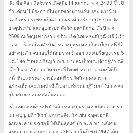
เดิมชื่อ ศิลา นิลจันทร์ เกิดเมื่อ 14 ตุลาคม พ.ศ. 2488 ขึ้น 8
ค่ำ เดือน 11 ปีระกา เป็นบุตรของนายแก่น และ นางน้อย
นิลจันทร์ บรรพชาเป็นสามเณร เมื่อครั้งอายุ 15 ปี ณ วัด
ธาตุประทับ และอุปสมบท สังกัด มหานิกาย เมื่อปี พ.ศ.
2509 ณ วัดบูรพาภิราม จ.ร้อยเอ็ด โดยพระสิริวุฒิเมธี (เจ้า
คณะ จ.ร้อยเอ็ดสมัยนั้น) หลวงปู่พระมหาศิลา ศึกษาปริยัติ
อย่างมุ่งมั่น จนสอบได้นักธรรมชั้นเอก และเปรียญธรรม 6
ประโยค รับพัดเปรียญกับพระบาทสมเด็จพระเจ้าอยู่หัว ร.9
เมื่อปี พ.ศ. 2515 ณ วัดพระศรีรัตนศาสดาราม และได้รับ
หน้าที่เป็นพระอาจารย์สอนที่ รร.วัดนิคมคณาราม
จ.ร้อยเอ็ดและรับหน้าที่เป็นพระที่สวดปาฏิโมกข์ในการลง
อุโบสถของคณะสงฆ์ตลอดมา
เมื่อแตกฉานด้านปริยัติแล้ว หลวงปู่พระมหาศิลา ได้จาริก
แสวงบุญ ปลีกวิเวกไปหลายจังหวัด เช่น จ.อุดรธานี
จ.หนองคาย จ.ชัยภูมิ ได้เดินธุดงค์ ป่า ณ ภูเขา อ.สังคม
จ.หนองคาย สู่ ภูเขาควาย สปป.ลาว ในปี พ.ศ. 2517 เดิน