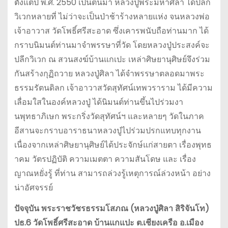
ตั้งแต่ปี พ.ศ. 2550 เป็นต้นมา หลวงปู่พระมหาศิลา ได้ปลีก
วิเวกหลายที่ ไม่ว่าจะเป็นป่าช้าร้างหลายแห่ง จนหลวงพ่อ
เจ้าอาวาส วัดโพธิ์ศรีสะอาด ซึ่งเคารพนับถือท่านมาก ได้
กราบนิมนต์ท่านมาจำพรรษาที่วัด โดยหลวงปู่ประสงค์จะ
ปลีกวิเวก ณ สวนสงฆ์บ้านแกเปะ เหล่าศิษยานุศิษย์จึงร่วม
กันสร้างกุฏิถวาย หลวงปู่ศิลา ได้จำพรรษาตลอดมาพระ
ธรรมรัตนดิลก เจ้าอาวาสวัดสุทัศน์เทพวราราม ได้มีความ
เลื่อมใสในองค์หลวงปู่ ได้นิมนต์ท่านขึ้นไปร่วมงา
นพุทธาภิเษก พระกริ่งวัดสุทัศน์ฯ และหลายๆ วัดในภาค
อีสานจะกราบอาราธนาหลวงปู่ไปร่วมปรกแทบทุกงาน
เนื่องจากเหล่าศิษยานุศิษย์ได้ประจักษ์แก่สายตา เรื่องพุทธ
าคม วัตรปฏิบัติ ความเมตตา ความสันโดษ และ เรื่อง
ญาณหยั่งรู้ ที่ท่าน สามารถล่วงรู้เหตุการณ์ล่วงหน้า อย่าง
น่าอัศจรรย์
ปัจจุบัน พระราชวัชรธรรมโสภณ (หลวงปู่ศิลา สิริจันโท)
ปธ.6 วัดโพธิ์ศรีสะอาด บ้านแกแปะ ต.เชียงเครือ อ.เมือง