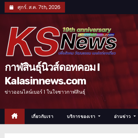
S
ศุกร์. ส.ค. 7th, 2026
k
i
p
t
o
c
o
กาฬสินธุ์นิวส์ดอทคอม l
n
Kalasinnews.com
t
e
ข่าวออนไลน์เบอร์ 1 ในใจชาวกาฬสินธุ์
n
t
เกี่ยวกับเรา
บริการของเรา
อ่านข่าว