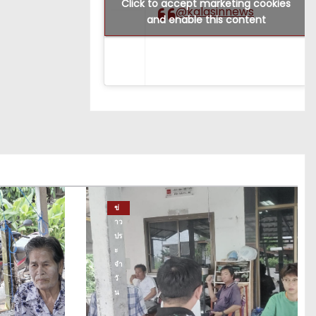
Click to accept marketing cookies
@kalasinnews
and enable this content
ข่
าว
ปร
ะ
จำ
วั
น