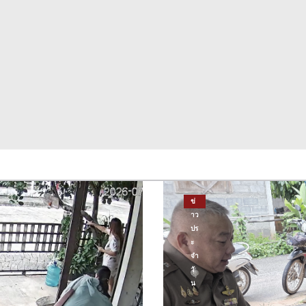
ข่
าว
ปร
ะ
จำ
วั
น