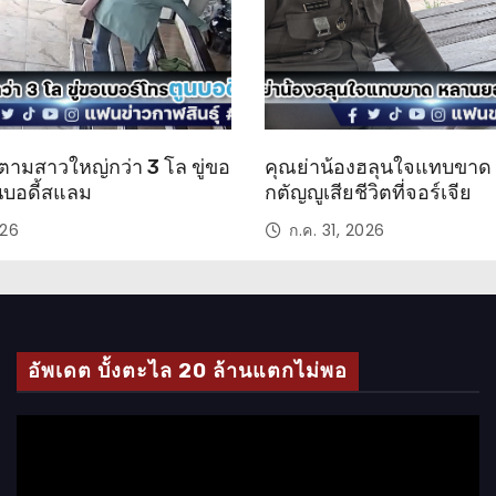
ตามสาวใหญ่กว่า 3 โล ขู่ขอ
คุณย่าน้องฮลุนใจแทบขา
นบอดี้สแลม
กตัญญูเสียชีวิตที่จอร์เจีย
026
ก.ค. 31, 2026
อัพเดต บั้งตะไล 20 ล้านแตกไม่พอ
ตั
ว
เ