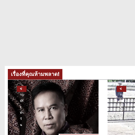
เรื่องที่คุณห้ามพลาด!
ข่
ข่
าว
าว
ปร
ปร
ะ
ะ
จำ
จำ
วั
วั
น
น