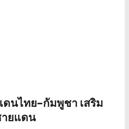
ดนไทย–กัมพูชา เสริม
วชายแดน