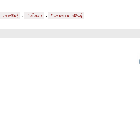
,
,
าวกาฬสินธุ์
#เอไอเอส
#แฟนข่าวกาฬสินธุ์