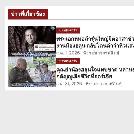
ะ
ข่าวที่เกี่ยวข้อง
แ
ข่าวประจำวัน
น
พระเอกหมอลำรุ่นใหญ่จิตอาสาช่
งานน้องฮลุน กลับโดนด่าว่าหิวแส
ว
ส.ค. 1, 2026
พิราบข่าวกาฬสินธุ์
เ
ข่าวประจำวัน
คุณย่าน้องฮลุนใจแทบขาด หลาน
รื่
กตัญญูเสียชีวิตที่จอร์เจีย
อ
ก.ค. 31, 2026
พิราบข่าวกาฬสินธุ์
ง