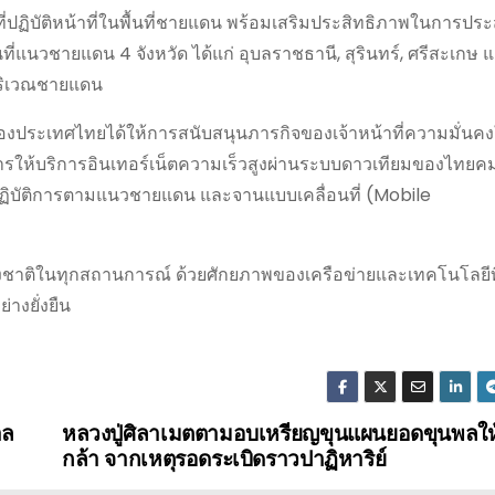
ี่ปฏิบัติหน้าที่ในพื้นที่ชายแดน พร้อมเสริมประสิทธิภาพในการป
นวชายแดน 4 จังหวัด ได้แก่ อุบลราชธานี, สุรินทร์, ศรีสะเกษ และ
บริเวณชายแดน
ำของประเทศไทยได้ให้การสนับสนุนภารกิจของเจ้าหน้าที่ความมั่นคงใน
การให้บริการอินเทอร์เน็ตความเร็วสูงผ่านระบบดาวเทียมของไทยคม
์ปฏิบัติการตามแนวชายแดน และจานแบบเคลื่อนที่ (Mobile
งชาติในทุกสถานการณ์ ด้วยศักยภาพของเครือข่ายและเทคโนโลยีที
างยั่งยืน
าล
หลวงปู่ศิลาเมตตามอบเหรียญขุนแผนยอดขุนพลใ
กล้า จากเหตุรอดระเบิดราวปาฏิหาริย์