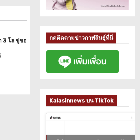
กดติดตามข่าวกาฬสินธุ์ที่นี่
 3 โล ขู่ขอ
์
Kalasinnews บน TikTok