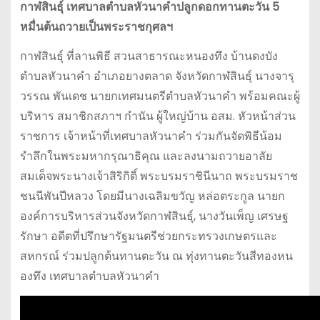
กาฬสินธุ์ เทศบาลตำบลหัวนาคำปลูกดอกทานตะวัน 5
หมื่นต้นถวายเป็นพระราชกุศลฯ
กาฬสินธุ์ ที่ลานพิธี สวนสาธารณะหนองทึง บ้านดงบัง
ตำบลหัวนาคำ อำเภอยางตลาด จังหวัดกาฬสินธุ์ นางจารุ
วรรณ พันเดช นายกเทศมนตรีตำบลหัวนาคำ พร้อมคณะผู้
บริหาร สมาชิกสภาฯ กำนัน ผู้ใหญ่บ้าน อสม. หัวหน้าส่วน
ราชการ เจ้าหน้าที่เทศบาลหัวนาคำ ร่วมกันจัดพิธีน้อม
รำลึกในพระมหากรุณาธิคุณ และลงนามถวายอาลัย
สมเด็จพระนางเจ้าสิริกิติ์ พระบรมราชินีนาถ พระบรมราช
ชนนีพันปีหลวง โดยมีนางเฉลิมขวัญ หล่อตระกูล นายก
องค์การบริหารส่วนจังหวัดกาฬสินธุ์, นางวันเพ็ญ เศรษฐ
รักษา อดีตที่ปรึกษารัฐมนตรีช่วยกระทรวงเกษตรและ
สหกรณ์ ร่วมปลูกต้นทานตะวัน ณ ทุ่งทานตะวันสีทองหน
องทึง เทศบาลตำบลหัวนาคำ