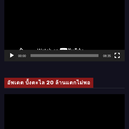
ว
เ
ล่
น
ไ
ฟ
ล์
00:00
08:35
วิ
ดี
โ
อัพเดต บั้งตะไล 20 ล้านแตกไม่พอ
อ
ตั
ว
เ
ล่