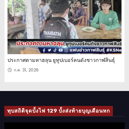
วั
น
ประกาศตามหาฮลุน ยูทูปเบอร์คนดังชาวกาฬสินธุ์
ก.ค. 31, 2026
ทุบสถิติจุดบั้งไฟ 129 บั้งส่งท้ายบุญเดือนหก
ตั