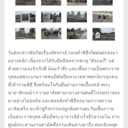
วันดังกล่าวยังเกิดเรื่องอัศจรรย์ ก่อนทำพิธีเกิดฝนตกลงมา
อย่างหนัก เนื่องจากได้รับอิทธิพลจากพายุ “คัลแมกี” แต่
ด้วยความจงรักภักดี น้อมรำลึก และเพื่อถวายเป็นพระราช
กุศลแด่พระบรมราชชนนีพันปีหลวง เหล่าพสกนิกรทุกคน
ที่เข้าร่วมพิธี จึงพร้อมใจกันยืนถ่ายภาพเบื้องหน้าพระ
ฉายาลักษณ์ฯ ถวายอาลัยท่ามกลางสายฝนที่โปรยปรายลง
มาอย่างไม่ย่อท้อ และพอหลังทำพิธีลงนามถวายความ
อาลัยเสร็จ จะเข้าสู่กิจกรรมปลูกต้นทานตะวันเพื่อถวาย
เป็นพระราชกุศล เมื่อมีพระอาจารย์สำเร็จธีรธรรมโม จาก
ศูนย์ประสานงานสามัคคีธรรมเดินทางมาถึง ฝนกลับหยุด