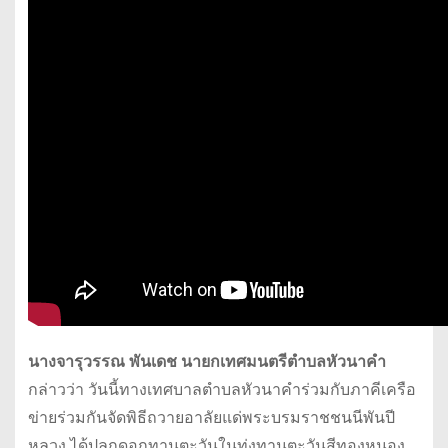
นางจารุวรรณ พันเดช นายกเทศมนตรีตำบลหัวนาคำ
กล่าวว่า วันนี้ทางเทศบาลตำบลหัวนาคำร่วมกับภาคีเครือ
ข่ายร่วมกันจัดพิธีถวายอาลัยแด่พระบรมราชชนนีพันปี
หลวง ได้ปลูกดอกทานตะวันในทุ่งทานตะวันสีทองหนอง