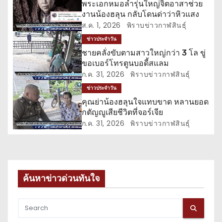
พระเอกหมอลำรุ่นใหญ่จิตอาสาช่วย
งานน้องฮลุน กลับโดนด่าว่าหิวแสง
ว
ส.ค. 1, 2026
พิราบข่าวกาฬสินธุ์
เ
ข่าวประจำวัน
ชายคลั่งขับตามสาวใหญ่กว่า 3 โล ขู่
รื่
ขอเบอร์โทรตูนบอดี้สแลม
ก.ค. 31, 2026
พิราบข่าวกาฬสินธุ์
อ
ข่าวประจำวัน
ง
คุณย่าน้องฮลุนใจแทบขาด หลานยอด
กตัญญูเสียชีวิตที่จอร์เจีย
ก.ค. 31, 2026
พิราบข่าวกาฬสินธุ์
ค้นหาข่าวด่วนทันใจ