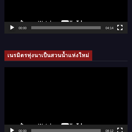
น
ไ
ฟ
ล์
00:00
04:14
วิ
ดี
โ
เนรมิตรทุ่งนาเป็นสวนน้ำแห่งใหม่
อ
ตั
ว
เ
ล่
น
ไ
ฟ
ล์
00:00
08:12