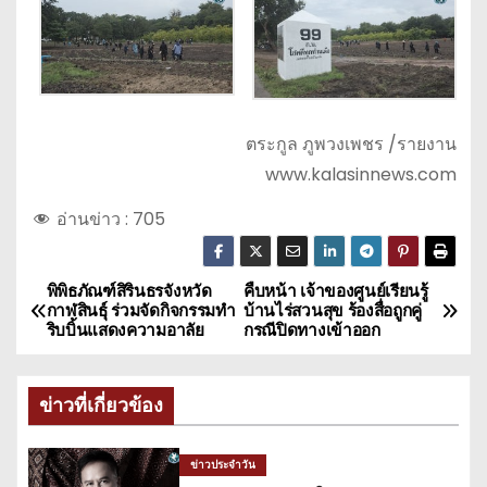
ตระกูล ภูพวงเพชร /รายงาน
www.kalasinnews.com
อ่านข่าว :
705
พิพิธภัณฑ์สิรินธรจังหวัด
คืบหน้า เจ้าของศูนย์เรียนรู้
แ
กาฬสินธุ์ ร่วมจัดกิจกรรมทำ
บ้านไร่สวนสุข ร้องสื่อถูกคู่
ริบบิ้นแสดงความอาลัย
กรณีปิดทางเข้าออก
น
ะ
ข่าวที่เกี่ยวข้อง
แ
ข่าวประจำวัน
น