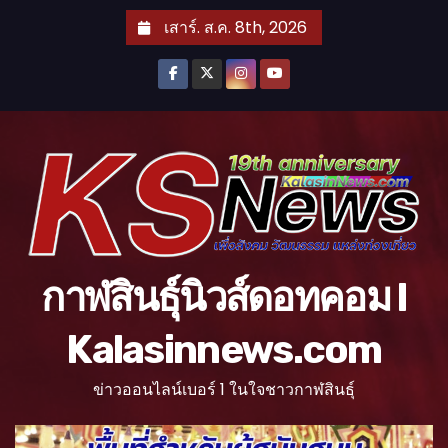
S
เสาร์. ส.ค. 8th, 2026
k
i
p
t
o
c
o
n
t
กาฬสินธุ์นิวส์ดอทคอม l
e
n
Kalasinnews.com
t
ข่าวออนไลน์เบอร์ 1 ในใจชาวกาฬสินธุ์