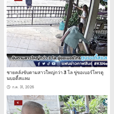
าว
ปร
ะ
จำ
วั
น
ชายคลั่งขับตามสาวใหญ่กว่า 3 โล ขู่ขอเบอร์โทรตู
นบอดี้สแลม
ก.ค. 31, 2026
ข่
าว
ปร