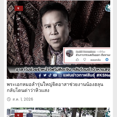
ข่
าว
ปร
ะ
จำ
วั
น
พระเอกหมอลำรุ่นใหญ่จิตอาสาช่วยงานน้องฮลุน
กลับโดนด่าว่าหิวแสง
ส.ค. 1, 2026
ข่