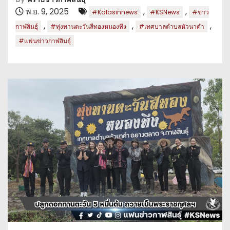
พ.ย. 9, 2025
,
,
#Kalasinnews
#KSNews
#ข่าว
,
,
,
กาฬสินธุ์
#ทุ่งทานตะวันสีทองหนองทึง
#เทศบาลตำบลหัวนาคำ
#แฟนข่าวกาฬสินธุ์