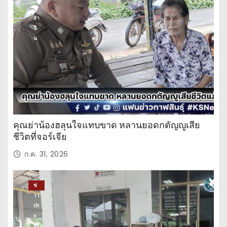
ะ
จำ
วั
น
คุณย่าน้องฮลุนใจแทบขาด หลานยอดกตัญญูเสีย
ชีวิตที่จอร์เจีย
ก.ค. 31, 2026
ข่
าว
ปร
ะ
จำ