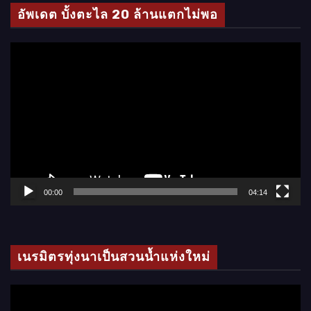
โ
อัพเดต บั้งตะไล 20 ล้านแตกไม่พอ
อ
ตั
ว
เ
ล่
น
ไ
ฟ
ล์
00:00
04:14
วิ
ดี
โ
เนรมิตรทุ่งนาเป็นสวนน้ำแห่งใหม่
อ
ตั