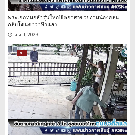
พระเอกหมอลำรุ่นใหญ่จิตอาสาช่วยงานน้องฮลุน
กลับโดนด่าว่าหิวแสง
ส.ค. 1, 2026
ข่
าว
ปร
ะ
จำ
วั
น