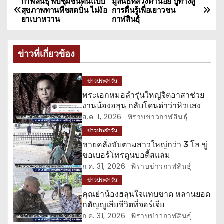
กาฬสินธุ์ พบชุมชนต้นแบบ
มูลนิธิหลวงตาน้อย ปูทางสู่
แ
สุขภาพทานพืชสดปั่น ไม่ง้อ
การตื่นรู้เพื่อเยาวชน
ยาเบาหวาน
กาฬสินธุ์
น
ะ
ข่าวที่เกี่ยวข้อง
แ
ข่าวประจำวัน
น
พระเอกหมอลำรุ่นใหญ่จิตอาสาช่วย
งานน้องฮลุน กลับโดนด่าว่าหิวแสง
ว
ส.ค. 1, 2026
พิราบข่าวกาฬสินธุ์
เ
ข่าวประจำวัน
ชายคลั่งขับตามสาวใหญ่กว่า 3 โล ขู่
รื่
ขอเบอร์โทรตูนบอดี้สแลม
ก.ค. 31, 2026
พิราบข่าวกาฬสินธุ์
อ
ข่าวประจำวัน
ง
คุณย่าน้องฮลุนใจแทบขาด หลานยอด
กตัญญูเสียชีวิตที่จอร์เจีย
ก.ค. 31, 2026
พิราบข่าวกาฬสินธุ์