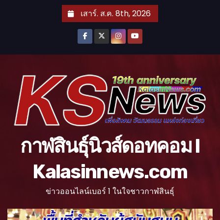
S
เสาร์. ส.ค. 8th, 2026
k
i
p
t
o
c
o
n
t
กาฬสินธุ์นิวส์ดอทคอม l
e
n
Kalasinnews.com
t
ข่าวออนไลน์เบอร์ 1 ในใจชาวกาฬสินธุ์