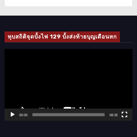
ทุบสถิติจุดบั้งไฟ 129 บั้งส่งท้ายบุญเดือนหก
ตั
ว
เ
ล่
น
ไ
ฟ
ล์
00:00
08:35
วิ
ดี