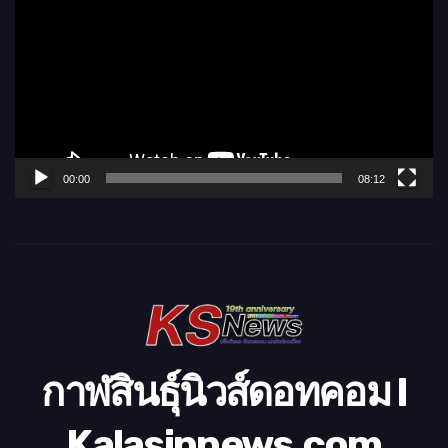
ว
เ
ล่
น
ไ
ฟ
ล์
00:00
08:12
วิ
ดี
โ
อ
กาฬสินธุ์นิวส์ดอทคอม l
Kalasinnews.com