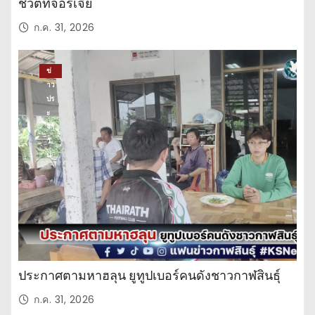
ชีวิตที่จอร์เจีย
ก.ค. 31, 2026
ข่
าว
ปร
ะ
จำ
วั
น
ประกาศตามหาฮลุน ยูทูปเบอร์คนดังชาวกาฬสินธุ์
ก.ค. 31, 2026