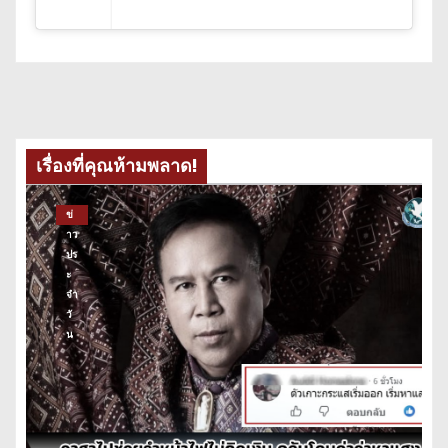
เรื่องที่คุณห้ามพลาด!
ข่
าว
ปร
ะ
จำ
วั
น