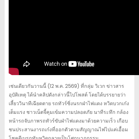
เช่นเดียวกันวานนี้ (12 พ.ค. 2569) ที่กลุ่ม วิเวก ข่าวสาร
อุบัติเหตุ ได้นำคลิปดังกล่าวนี้ไปโพสต์ โดยได้บรรยายว่า
เสี้ยววินาทีเฉียดตาย รถทัวร์ซิ่งนรกฝ่าไฟแดง หวิดบวกเก๋ง
เต็มแรง ชาวเน็ตจี้คุมเข้มความปลอดภัย นาทีระทึก กล้อง
หน้ารถจับภาพรถทัวร์ขับฝ่าไฟแดงมาด้วยความเร็ว เกือบ
ชนประสานงารถเก๋งที่ออกตัวตามสัญญาณไฟไปแค่เอื้อม
โชคดีเบรกทันหวิดกลายเป็นโศกนาฎกรรม