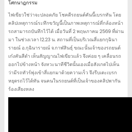
โศกนาฎกรรม
ไฟเขียวใช่ว่าจะปลอดภัย โชคดีรถยนต์คันนี้เบรกทัน โดย
คลิปเหตุการณ์ระทึกขวัญนี้เป็นภาพเหตุการณ์ที่กล้องหน้า
รถสามารถบันทึกไว้ได้ เมื่อวันที่ 2 พฤษภาคม 2569 ที่ผ่าน
มา ในช่วงเวลา 12.23 น. สถานที่เป็นบริเวณสี่แยกกุฉินา
รายณ์ อ.กุฉินารายณ์ จ.กาฬสินธุ์ ขณะนั้นเจ้าของรถยนต์
เก๋งคันสีดำ เห็นสัญญาณไฟเขียวแล้ว จึงค่อย ๆ เคลื่อนรถ
ออกไปข้างหน้า จังหวะนาทีชีวิตนั้นเองเมื่อสังเกตไปเห็น
ว่ามีรถทัวร์พุ่งเข้าสี่แยกมาด้วยความเร็ว จึงรีบเตะเบรก
หยุดรถไว้ได้ทัน จนคนในรถยนต์ที่เป็นเจ้าของคลิปพากัน
ร้องเสียงหลง