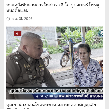
ชายคลั่งขับตามสาวใหญ่กว่า 3 โล ขู่ขอเบอร์โทรตู
นบอดี้สแลม
ก.ค. 31, 2026
ข่
าว
ปร
ะ
จำ
วั
น
คุณย่าน้องฮลุนใจแทบขาด หลานยอดกตัญญูเสีย