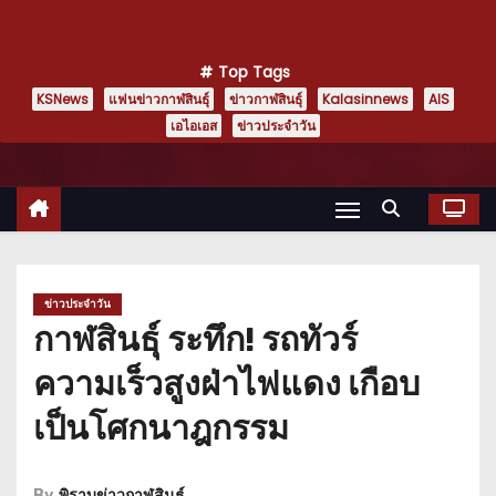
Top Tags
KSNews
แฟนข่าวกาฬสินธุ์
ข่าวกาฬสินธุ์
Kalasinnews
AIS
เอไอเอส
ข่าวประจำวัน
ข่าวประจำวัน
กาฬสินธุ์ ระทึก! รถทัวร์
ความเร็วสูงฝ่าไฟแดง เกือบ
เป็นโศกนาฎกรรม
By
พิราบข่าวกาฬสินธุ์