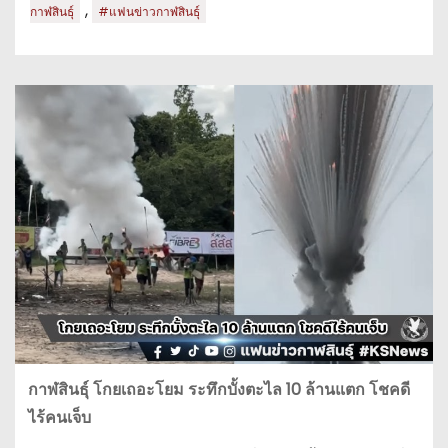
,
กาฬสินธุ์
#แฟนข่าวกาฬสินธุ์
กาฬสินธุ์ โกยเถอะโยม ระทึกบั้งตะไล 10 ล้านแตก โชคดี
ไร้คนเจ็บ