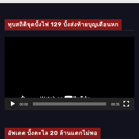
ทุบสถิติจุดบั้งไฟ 129 บั้งส่งท้ายบุญเดือนหก
ตั
ว
เ
ล่
น
ไ
ฟ
ล์
00:00
08:35
วิ
ดี
โ
อัพเดต บั้งตะไล 20 ล้านแตกไม่พอ
อ