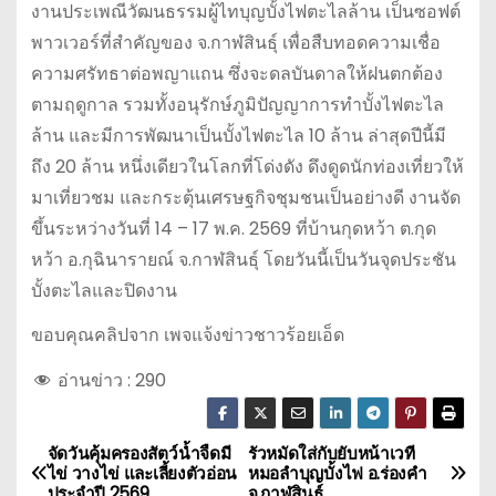
งานประเพณีวัฒนธรรมผู้ไทบุญบั้งไฟตะไลล้าน เป็นซอฟต์
พาวเวอร์ที่สำคัญของ จ.กาฬสินธุ์ เพื่อสืบทอดความเชื่อ
ความศรัทธาต่อพญาแถน ซึ่งจะดลบันดาลให้ฝนตกต้อง
ตามฤดูกาล รวมทั้งอนุรักษ์ภูมิปัญญาการทำบั้งไฟตะไล
ล้าน และมีการพัฒนาเป็นบั้งไฟตะไล 10 ล้าน ล่าสุดปีนี้มี
ถึง 20 ล้าน หนึ่งเดียวในโลกที่โด่งดัง ดึงดูดนักท่องเที่ยวให้
มาเที่ยวชม และกระตุ้นเศรษฐกิจชุมชนเป็นอย่างดี งานจัด
ขึ้นระหว่างวันที่ 14 – 17 พ.ค. 2569 ที่บ้านกุดหว้า ต.กุด
หว้า อ.กุฉินารายณ์ จ.กาฬสินธุ์ โดยวันนี้เป็นวันจุดประชัน
บั้งตะไลและปิดงาน
ขอบคุณคลิปจาก เพจแจ้งข่าวชาวร้อยเอ็ด
อ่านข่าว :
290
จัดวันคุ้มครองสัตว์น้ำจืดมี
รัวหมัดใส่กับยับหน้าเวที
แ
ไข่ วางไข่ และเลี้ยงตัวอ่อน
หมอลำบุญบั้งไฟ อ.ร่องคำ
ประจำปี 2569
จ.กาฬสินธุ์