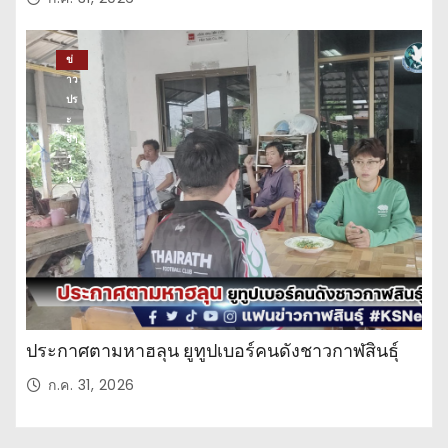
ข่
าว
ปร
ะ
จำ
วั
น
ประกาศตามหาฮลุน ยูทูปเบอร์คนดังชาวกาฬสินธุ์
ก.ค. 31, 2026