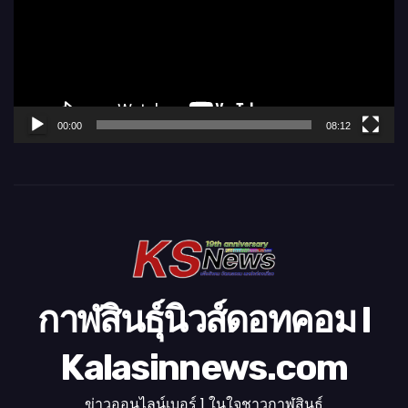
ล่
น
ไ
ฟ
ล์
00:00
08:12
วิ
ดี
โ
อ
กาฬสินธุ์นิวส์ดอทคอม l
Kalasinnews.com
ข่าวออนไลน์เบอร์ 1 ในใจชาวกาฬสินธุ์