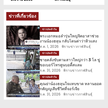
น
ะ
ข่าวที่เกี่ยวข้อง
แ
ข่าวประจำวัน
น
พระเอกหมอลำรุ่นใหญ่จิตอาสาช่วย
งานน้องฮลุน กลับโดนด่าว่าหิวแสง
ว
ส.ค. 1, 2026
พิราบข่าวกาฬสินธุ์
เ
ข่าวประจำวัน
ชายคลั่งขับตามสาวใหญ่กว่า 3 โล ขู่
รื่
ขอเบอร์โทรตูนบอดี้สแลม
ก.ค. 31, 2026
พิราบข่าวกาฬสินธุ์
อ
ข่าวประจำวัน
ง
คุณย่าน้องฮลุนใจแทบขาด หลานยอด
กตัญญูเสียชีวิตที่จอร์เจีย
ก.ค. 31, 2026
พิราบข่าวกาฬสินธุ์