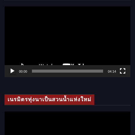
ตั
ว
เ
ล่
น
ไ
ฟ
ล์
00:00
04:14
วิ
ดี
โ
เนรมิตรทุ่งนาเป็นสวนน้ำแห่งใหม่
อ
ตั
ว
เ