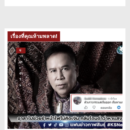
เรื่องที่คุณห้ามพลาด!
ข่
าว
ปร
ะ
จำ
วั
น