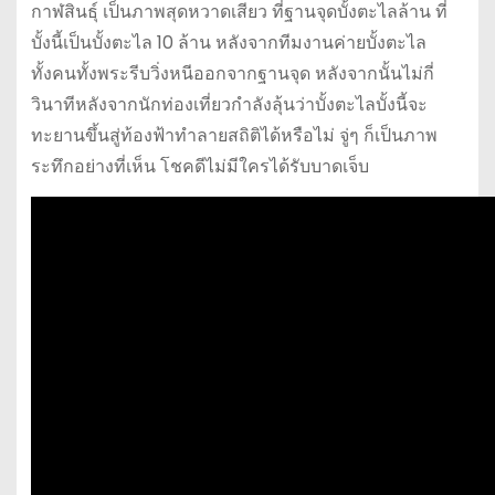
กาฬสินธุ์ เป็นภาพสุดหวาดเสียว ที่ฐานจุดบั้งตะไลล้าน ที่
บั้งนี้เป็นบั้งตะไล 10 ล้าน หลังจากทีมงานค่ายบั้งตะไล
ทั้งคนทั้งพระรีบวิ่งหนีออกจากฐานจุด หลังจากนั้นไม่กี่
วินาทีหลังจากนักท่องเที่ยวกำลังลุ้นว่าบั้งตะไลบั้งนี้จะ
ทะยานขึ้นสู่ท้องฟ้าทำลายสถิติได้หรือไม่ จู่ๆ ก็เป็นภาพ
ระทึกอย่างที่เห็น โชคดีไม่มีใครได้รับบาดเจ็บ