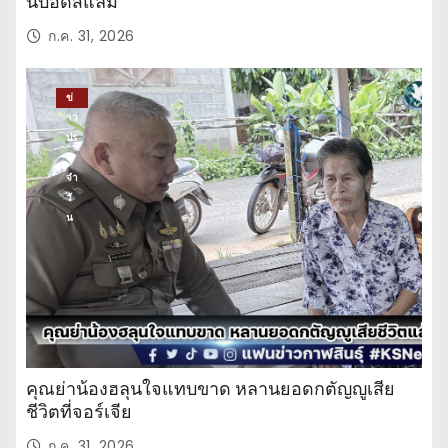
นบอดี้สแลม
ก.ค. 31, 2026
ข่
าว
ปร
ะ
จำ
วั
น
คุณย่าน้องฮลุนใจแทบขาด หลานยอดกตัญญูเสีย
ชีวิตที่จอร์เจีย
ก.ค. 31, 2026