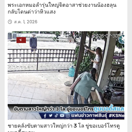
พระเอกหมอลำรุ่นใหญ่จิตอาสาช่วยงานน้องฮลุน
กลับโดนด่าว่าหิวแสง
ส.ค. 1, 2026
ข่
าว
ปร
ะ
จำ
วั
น
ชายคลั่งขับตามสาวใหญ่กว่า 3 โล ขู่ขอเบอร์โทรตู