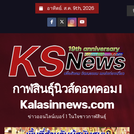
S
อาทิตย์. ส.ค. 9th, 2026
k
i
p
t
o
c
o
n
t
กาฬสินธุ์นิวส์ดอทคอม l
e
n
Kalasinnews.com
t
ข่าวออนไลน์เบอร์ 1 ในใจชาวกาฬสินธุ์