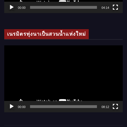
ล์
00:00
04:14
วิ
ดี
โ
เนรมิตรทุ่งนาเป็นสวนน้ำแห่งใหม่
อ
ตั
ว
เ
ล่
น
ไ
ฟ
ล์
00:00
08:12
วิ
ดี