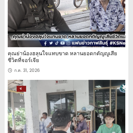
น
คุณย่าน้องฮลุนใจแทบขาด หลานยอดกตัญญูเสีย
ชีวิตที่จอร์เจีย
ก.ค. 31, 2026
ข่
าว
ปร
ะ
จำ
วั
น