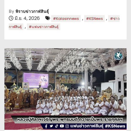
By
พิราบข่าวกาฬสินธุ์
มิ.ย. 4, 2026
,
,
#Kalasinnews
#KSNews
#ข่าว
,
กาฬสินธุ์
#แฟนข่าวกาฬสินธุ์