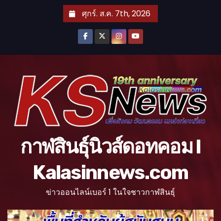
S
ศุกร์. ส.ค. 7th, 2026
k
i
p
t
o
c
o
n
t
กาฬสินธุ์นิวส์ดอทคอม l
e
n
Kalasinnews.com
t
ข่าวออนไลน์เบอร์ 1 ในใจชาวกาฬสินธุ์