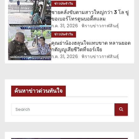
ข่าวประจำวัน
รื่
ชายคลั่งขับตามสาวใหญ่กว่า 3 โล ขู่
ขอเบอร์โทรตูนบอดี้สแลม
อ
ก.ค. 31, 2026
พิราบข่าวกาฬสินธุ์
ข่าวประจำวัน
ง
คุณย่าน้องฮลุนใจแทบขาด หลานยอด
กตัญญูเสียชีวิตที่จอร์เจีย
ก.ค. 31, 2026
พิราบข่าวกาฬสินธุ์
ค้นหาข่าวด่วนทันใจ