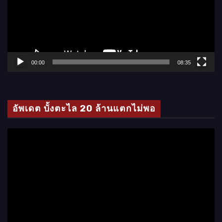
ล่
น
ไ
ฟ
ล์
00:00
08:35
วิ
ดี
โ
อัพเดต บั้งตะไล 20 ล้านแตกไม่พอ
อ
ตั
ว
เ
ล่
น
ไ
ฟ