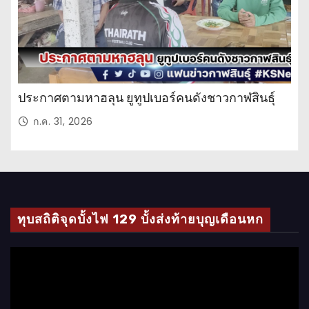
ประกาศตามหาฮลุน ยูทูปเบอร์คนดังชาวกาฬสินธุ์
ก.ค. 31, 2026
ทุบสถิติจุดบั้งไฟ 129 บั้งส่งท้ายบุญเดือนหก
ตั
ว
เ