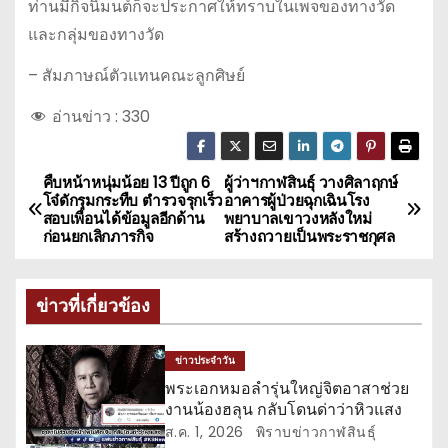
ท่านมีกิจนิมนต์ก็จะประกาศให้ทราบในเพจของทางวัด
และกลุ่มของทางวัด
– สัมภาษณ์ตัวแทนคณะลูกศิษย์
อ่านข่าว :
330
คืบหน้าหนุ่มน้อย 13 ปีถูก 6
ผู้ว่าฯกาฬสินธุ์ วางศิลาฤกษ์
แ
โจ๋ดักรุมกระทืบ ตำรวจรุกเร็ว
อาคารผู้ป่วยฉุกเฉินโรง
สอบเพื่อนได้ข้อมูลอีกด้าน
พยาบาลเขาวงหลังใหม่
น
ก่อนยกเลิกภารกิจ
สร้างถวายเป็นพระราชกุศล
ะ
ข่าวที่เกี่ยวข้อง
แ
น
ข่าวประจำวัน
พระเอกหมอลำรุ่นใหญ่จิตอาสาช่วย
ว
งานน้องฮลุน กลับโดนด่าว่าหิวแสง
ส.ค. 1, 2026
พิราบข่าวกาฬสินธุ์
เ