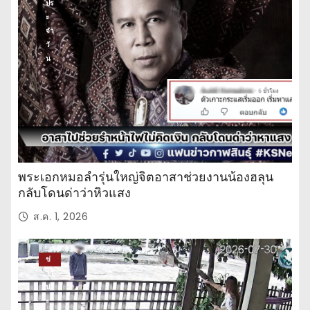
ปร
ะ
จำ
วั
น
พระเอกหมอลำรุ่นใหญ่จิตอาสาช่วยงานน้องฮลุน
กลับโดนด่าว่าหิวแสง
ส.ค. 1, 2026
ข่
าว
ปร
ะ