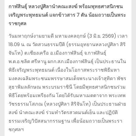
กาฬสินธุ์ หลวงปู่ศิลานำคณะสงฆ์ พร้อมพุทธศาสนิกชน
เจริญพระพุทธมนต์ แจกข้าวสาร 7 ตัน น้อมถวายเป็นพระ
ราชกุศล
วันมหาฤกษ์งามยามดี มหามงคลฤกษ์ (3 มิ.ย. 2569) เวลา
18.09 น. ณ วัดสวนธรรมปีติ (ธรรมอุทยานหลวงปู่ศิลา สิริ
จันโท) ต.เชียงเครือ อ.เมืองกาฬสินธุ์ จ.กาฬสินธุ์
พ.ต.อ.ชลิต ศรีหานู ผกก.สภ.เมืองกาฬสินธุ์ เป็นประธานใน
พิธีเจริญพระพุทธมนต์ เนื่องในโอกาสพระราชพิธีมหา
มงคลเฉลิมพระชนมพรรษาสมเด็จพระนางเจ้าสุทิดา พัชร
สุธาพิมลลักษณ พระบรมราชินี โดยมีพุทธศาสนิกชนร่วม
พิธีโดยพร้อมเพรียงกัน โดยได้รับมหาเมตตาจาก พระเทพ
วัชรธรรมโสภณ (หลวงปู่ศิลา สิริจันโท) เป็นประธานฝ่าย
สงฆ์ นำคณะสงฆ์ ร่วมทำวัตรสวดมนต์เย็น และปฏิบัติ
ธรรมเจริญวิปัสสนากรรมฐาน เพื่อน้อมถวายเป็นพระรา
ชกุศลฯ