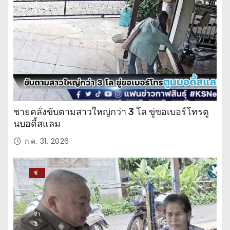
จำ
วั
น
ชายคลั่งขับตามสาวใหญ่กว่า 3 โล ขู่ขอเบอร์โทรตู
นบอดี้สแลม
ก.ค. 31, 2026
ข่
าว
ปร
ะ
จำ
วั