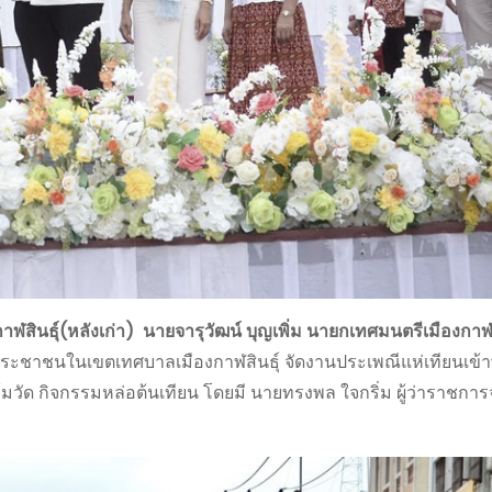
สินธุ์(หลังเก่า) นายจารุวัฒน์ บุญเพิ่ม นายกเทศมนตรีเมืองกาฬส
องประชาชนในเขตเทศบาลเมืองกาฬสินธุ์ จัดงานประเพณีแห่เทียนเข
ัด กิจกรรมหล่อต้นเทียน โดยมี นายทรงพล ใจกริ่ม ผู้ว่าราชการจ