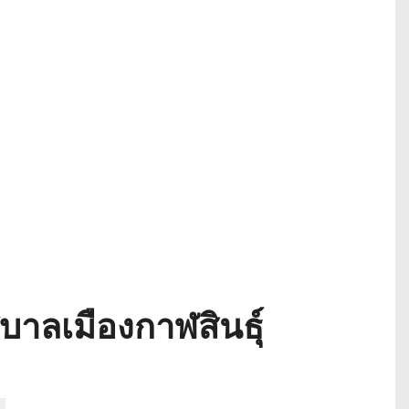
ศบาลเมืองกาฬสินธุ์