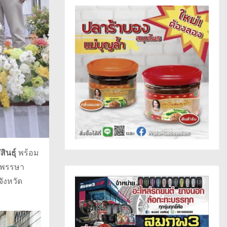
ินธุ์
พร้อม
้าพรรษา
ังหวัด