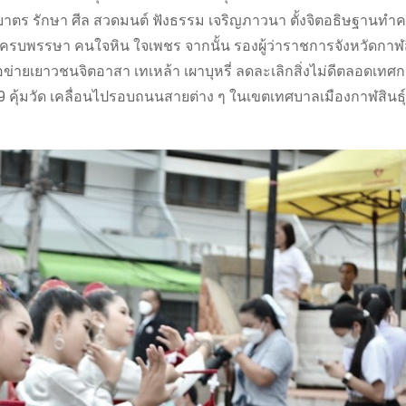
าตร รักษา ศีล สวดมนต์ ฟังธรรม เจริญภาวนา ตั้งจิตอธิษฐานทำค
ครบพรรษา คนใจหิน ใจเพชร จากนั้น รองผู้ว่าราชการจังหวัดกาฬสิ
ยเยาวชนจิตอาสา เทเหล้า เผาบุหรี่ ลดละเลิกสิ่งไม่ดีตลอดเทศก
 9 คุ้มวัด เคลื่อนไปรอบถนนสายต่าง ๆ ในเขตเทศบาลเมืองกาฬสินธุ์