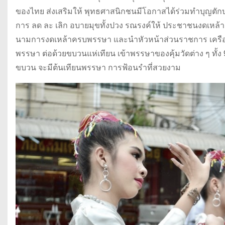
ของไทย ส่งเสริมให้ พุทธศาสนิกชนมีโอกาสได้ร่วมทำบุญตักบ
การ ลด ละ เลิก อบายมุขทั้งปวง รณรงค์ให้ ประชาชนงดเหล้า
นามการงดเหล้าครบพรรษา และนำหัวหน้าส่วนราชการ เครือข่า
พรรษา ต่อด้วยขบวนแห่เทียน เข้าพรรษาของคุ้มวัดต่าง ๆ ทั้ง
ขบวน จะมีต้นเทียนพรรษา การฟ้อนรำที่สวยงาม