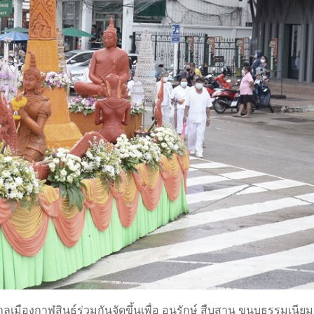
าลเมืองกาฬสินธุ์ร่วมกันจัดขึ้นเพื่อ อนุรักษ์ สืบสาน ขนบธรรมเนี