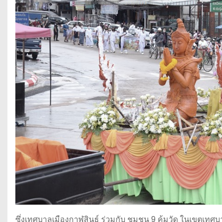
ซึ่งเทศบาลเมืองกาฬสินธุ์ ร่วมกับ ชุมชน 9 คุ้มวัด ในเขตเทศบ