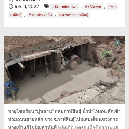
ส.ค. 11, 2022
,
,
#Kalasinnews
#KSNews
#ข่าว
,
,
กาฬสินธุ์
#ข่าวประจำวัน
#แฟนข่าวกาฬสินธุ์
พายุโซนร้อน “มู่หลาน” ถล่มกาฬสินธุ์ น้ำป่าไหลทะลักเข้า
ท่วมถนนสายหลัก ช่วง จ.กาฬสินธุ์ไป อ.สมเด็จ แขวงการ
ทางเข้าแก้ไขปัญหาทันที
หลังเกิดเหตุรถแท็กซี่ถูกกระแส