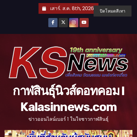
S
เสาร์. ส.ค. 8th, 2026
ปิดโหมดสีเทา
k
i
p
t
o
c
o
n
t
กาฬสินธุ์นิวส์ดอทคอม l
e
n
Kalasinnews.com
t
ข่าวออนไลน์เบอร์ 1 ในใจชาวกาฬสินธุ์