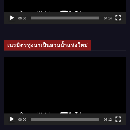
ฟ
ล์
00:00
04:14
วิ
ดี
โ
เนรมิตรทุ่งนาเป็นสวนน้ำแห่งใหม่
อ
ตั
ว
เ
ล่
น
ไ
ฟ
ล์
00:00
08:12
วิ