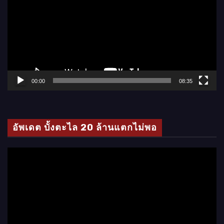
เ
ล่
น
ไ
ฟ
ล์
00:00
08:35
วิ
ดี
โ
อัพเดต บั้งตะไล 20 ล้านแตกไม่พอ
อ
ตั
ว
เ
ล่
น
ไ