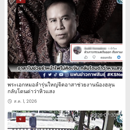
ข่
าว
ปร
ะ
จำ
วั
น
พระเอกหมอลำรุ่นใหญ่จิตอาสาช่วยงานน้องฮลุน
กลับโดนด่าว่าหิวแสง
ส.ค. 1, 2026
ข่
าว