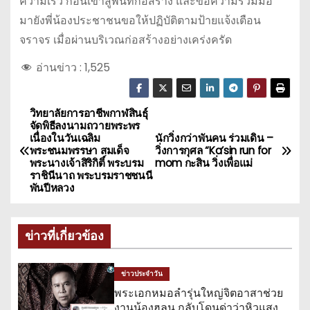
ความเร็ว ก่อนเข้าสู่พื้นที่ก่อสร้าง และขอความร่วมมือ
มายังพี่น้องประชาชนขอให้ปฏิบัติตามป้ายแจ้งเตือน
จราจร เมื่อผ่านบริเวณก่อสร้างอย่างเคร่งครัด
อ่านข่าว :
1,525
วิทยาลัยการอาชีพกาฬสินธุ์
แ
จัดพิธีลงนามถวายพระพร
เนื่องในวันเฉลิม
นักวิ่งกว่าพันคน ร่วมเดิน –
น
พระชนมพรรษา สมเด็จ
วิ่งการกุศล “Ka’sin run for
พระนางเจ้าสิริกิติ์ พระบรม
mom กะสิน วิ่งเพื่อแม่
ะ
ราชินีนาถ พระบรมราชชนนี
พันปีหลวง
แ
น
ข่าวที่เกี่ยวข้อง
ว
ข่าวประจำวัน
เ
พระเอกหมอลำรุ่นใหญ่จิตอาสาช่วย
งานน้องฮลุน กลับโดนด่าว่าหิวแสง