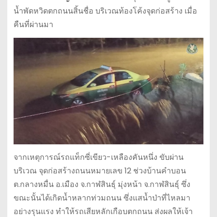
น้ำพัดหวิดตกถนนสิ้นชื่อ บริเวณท้องโค้งจุดก่อสร้าง เมื่อ
คืนที่ผ่านมา
จากเหตุการณ์รถแท็กซี่เขียว-เหลืองคันหนึ่ง ขับผ่าน
บริเวณ จุดก่อสร้างถนนหมายเลข 12 ช่วงบ้านคำบอน
ต.กลางหมื่น อ.เมือง จ.กาฬสินธุ์ มุ่งหน้า จ.กาฬสินธุ์ ซึ่ง
ขณะนั้นได้เกิดน้ำหลากท่วมถนน ซึ่งแสน้ำป่าที่ไหลมา
อย่างรุนแรง ทำให้รถเสียหลักเกือบตกถนน ส่งผลให้เจ้า