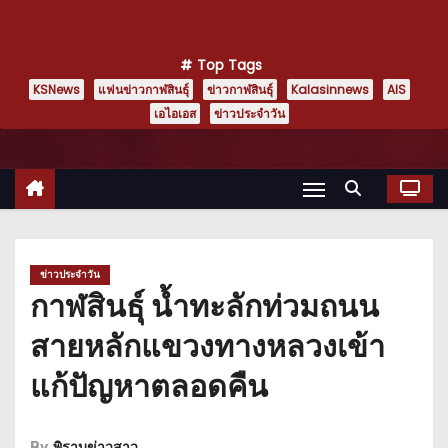
Top Tags
KSNews
แฟนข่าวกาฬสินธุ์
ข่าวกาฬสินธุ์
Kalasinnews
AIS
เอไอเอส
ข่าวประจำวัน
ข่าวประจำวัน
กาฬสินธุ์ น้ำทะลักท่วมถนน
สายหลักแขวงทางหลวงเข้า
แก้ปัญหาตลอดคืน
By
พิราบข่าวสาว