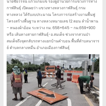
นายชัยโรจน์ แก้วแกมแข รองผู้อำนวยการแขวงการทาง
กาฬสินธุ์ เปิดเผยว่า แขวงทางหลวงกาฬสินธุ์ กรม
ทางหลวง ได้รับงบประมาณ โครงการก่อสร้างงานพื้นฟู
โครงสร้างพื้นฐาน ทางหลวงหมายเลข 12 ตอน ลำน้ำพาน
– หนองผ้าอ้อม ระหว่าง กม. 658+645 – กม.659+900
หรือ เส้นทางสายกาฬสินธุ์-อ.สมเด็จ ช่วงจากสวนป่า
สมเด็จถึงจุดกลับรถทางแยกบ้านคำบอน พื้นที่ตำบลนาจาร
ย์ ตำบลกลางหมื่น อำเภอเมืองกาฬสินธุ์