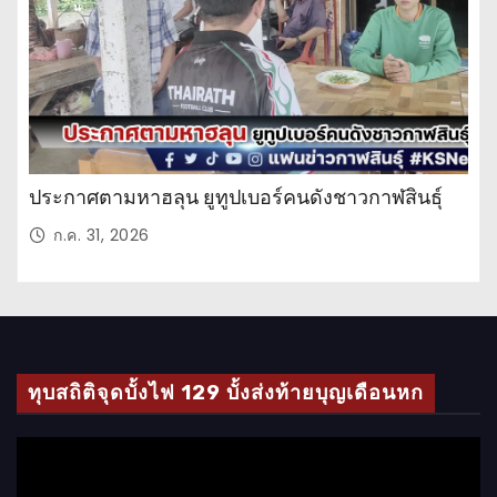
น
ประกาศตามหาฮลุน ยูทูปเบอร์คนดังชาวกาฬสินธุ์
ก.ค. 31, 2026
ทุบสถิติจุดบั้งไฟ 129 บั้งส่งท้ายบุญเดือนหก
ตั
ว