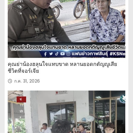
จำ
วั
น
คุณย่าน้องฮลุนใจแทบขาด หลานยอดกตัญญูเสีย
ชีวิตที่จอร์เจีย
ก.ค. 31, 2026
ข่
าว
ปร
ะ
จำ
วั