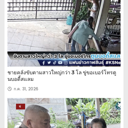
ปร
ะ
จำ
วั
น
ชายคลั่งขับตามสาวใหญ่กว่า 3 โล ขู่ขอเบอร์โทรตู
นบอดี้สแลม
ก.ค. 31, 2026
ข่
าว
ปร
ะ