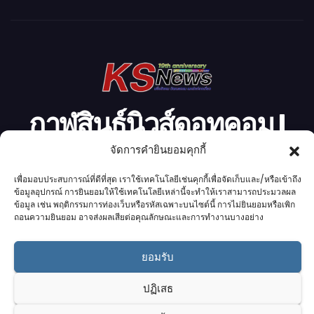
ดี
โ
อ
กาฬสินธุ์นิวส์ดอทคอม l
จัดการคำยินยอมคุกกี้
Kalasinnews.com
เพื่อมอบประสบการณ์ที่ดีที่สุด เราใช้เทคโนโลยีเช่นคุกกี้เพื่อจัดเก็บและ/หรือเข้าถึง
ข่าวออนไลน์เบอร์ 1 ในใจชาวกาฬสินธุ์
ข้อมูลอุปกรณ์ การยินยอมให้ใช้เทคโนโลยีเหล่านี้จะทำให้เราสามารถประมวลผล
ข้อมูล เช่น พฤติกรรมการท่องเว็บหรือรหัสเฉพาะบนไซต์นี้ การไม่ยินยอมหรือเพิก
ถอนความยินยอม อาจส่งผลเสียต่อคุณลักษณะและการทำงานบางอย่าง
ยอมรับ
Proudly powered by K.S.Network
|
Theme: News by
K.S.Network
.
ปฏิเสธ
Home
Cookie Policy (UK)
Login Customizer