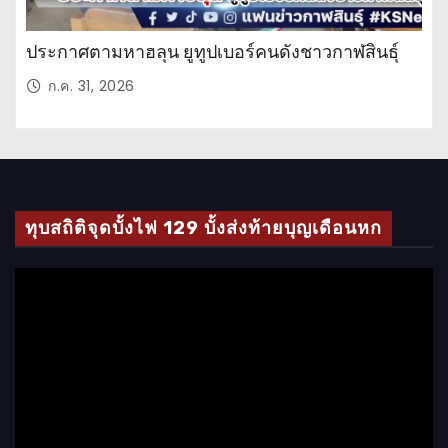
ประกาศตามหาฮลุน ยูทูปเบอร์คนดังชาวกาฬสินธุ์
ก.ค. 31, 2026
ทุบสถิติจุดบั้งไฟ 129 บั้งส่งท้ายบุญเดือนหก
ตั
ว
เ
ล่
น
ไ