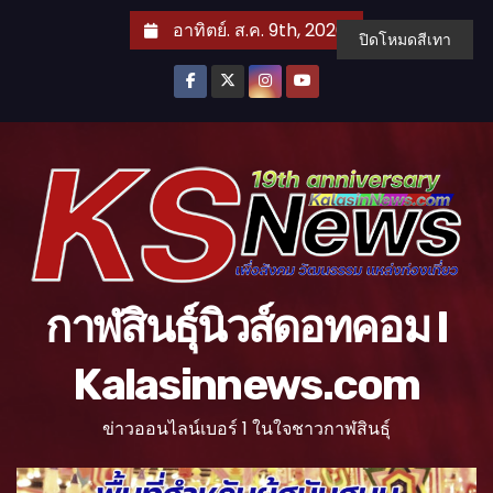
S
อาทิตย์. ส.ค. 9th, 2026
ปิดโหมดสีเทา
k
i
p
t
o
c
o
n
t
กาฬสินธุ์นิวส์ดอทคอม l
e
n
Kalasinnews.com
t
ข่าวออนไลน์เบอร์ 1 ในใจชาวกาฬสินธุ์