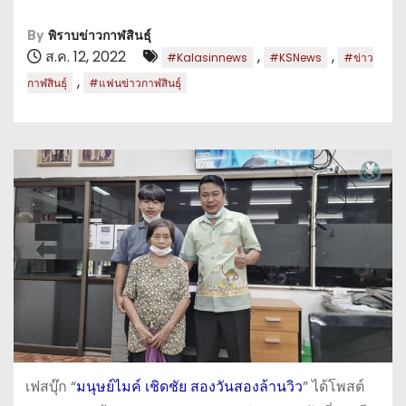
By
พิราบข่าวกาฬสินธุ์
ส.ค. 12, 2022
,
,
#Kalasinnews
#KSNews
#ข่าว
,
กาฬสินธุ์
#แฟนข่าวกาฬสินธุ์
เฟสบุ๊ก “
มนุษย์ไมค์ เชิดชัย สองวันสองล้านวิว
” ได้โพสต์