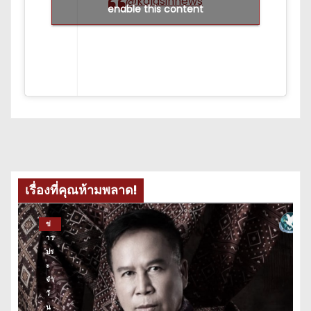
@kalasinnews
enable this content
เรื่องที่คุณห้ามพลาด!
ข่
าว
ปร
ะ
จำ
วั
น