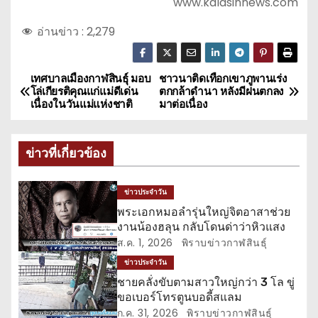
www.kalasinnews.com
อ่านข่าว :
2,279
เทศบาลเมืองกาฬสินธุ์ มอบ
ชาวนาติดเทือกเขาภูพานเร่ง
แ
โล่เกียรติคุณแก่แม่ดีเด่น
ตกกล้าดำนา หลังมีฝนตกลง
เนื่องในวันแม่แห่งชาติ
มาต่อเนื่อง
น
ะ
ข่าวที่เกี่ยวข้อง
แ
ข่าวประจำวัน
น
พระเอกหมอลำรุ่นใหญ่จิตอาสาช่วย
งานน้องฮลุน กลับโดนด่าว่าหิวแสง
ว
ส.ค. 1, 2026
พิราบข่าวกาฬสินธุ์
เ
ข่าวประจำวัน
ชายคลั่งขับตามสาวใหญ่กว่า 3 โล ขู่
รื่
ขอเบอร์โทรตูนบอดี้สแลม
ก.ค. 31, 2026
พิราบข่าวกาฬสินธุ์