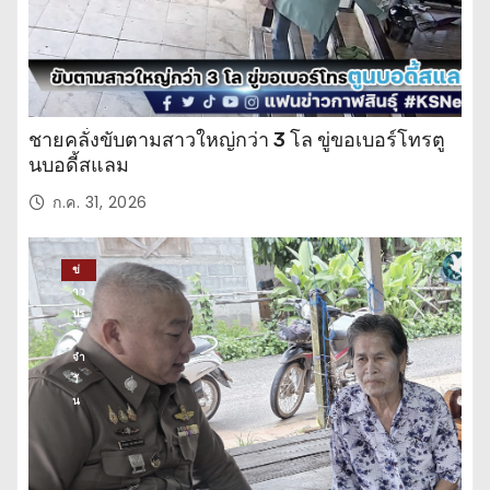
ชายคลั่งขับตามสาวใหญ่กว่า 3 โล ขู่ขอเบอร์โทรตู
นบอดี้สแลม
ก.ค. 31, 2026
ข่
าว
ปร
ะ
จำ
วั
น