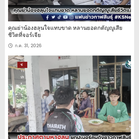
คุณย่าน้องฮลุนใจแทบขาด หลานยอดกตัญญูเสีย
ชีวิตที่จอร์เจีย
ก.ค. 31, 2026
ข่
าว
ปร
ะ
จำ
วั
น