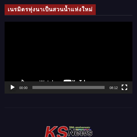
โ
เนรมิตรทุ่งนาเป็นสวนน้ำแห่งใหม่
อ
ตั
ว
เ
ล่
น
ไ
ฟ
ล์
00:00
08:12
วิ
ดี
โ
อ