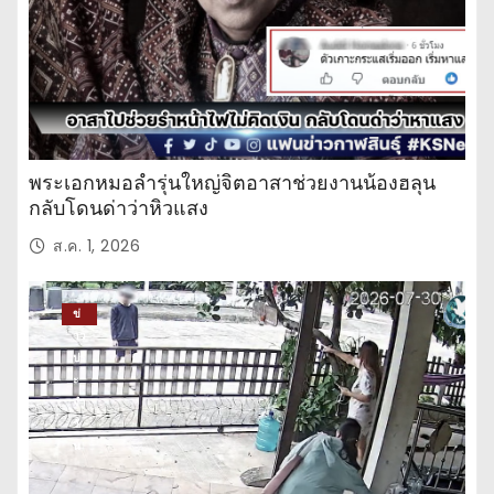
พระเอกหมอลำรุ่นใหญ่จิตอาสาช่วยงานน้องฮลุน
กลับโดนด่าว่าหิวแสง
ส.ค. 1, 2026
ข่
าว
ปร
ะ
จำ
วั
น