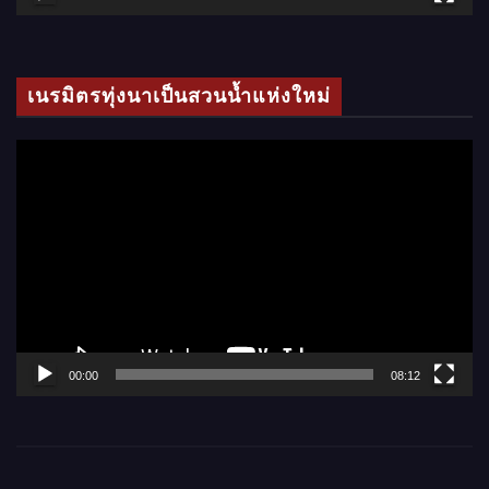
วิ
ดี
โ
เนรมิตรทุ่งนาเป็นสวนน้ำแห่งใหม่
อ
ตั
ว
เ
ล่
น
ไ
ฟ
ล์
00:00
08:12
วิ
ดี
โ