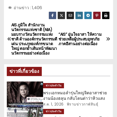
อ่านข่าว :
1,406
AIS ภูมิใจ สำนักงาน
แ
นวัตกรรมแห่งชาติ (NIA)
มอบรางวัลนวัตกรรมแห่ง
“AIS” อุ่นใจอาสา ให้ความ
น
ชาติ ด้านองค์กรนวัตกรรมดี
ช่วยเหลือผู้ประสบอุทกภัย
เด่น ประเภทองค์กรขนาด
ภาคอีสานอย่างต่อเนื่อง
ะ
ใหญ่ ตอกย้ำเดินหน้าพัฒนา
นวัตกรรมอย่างต่อเนื่อง
แ
น
ข่าวที่เกี่ยวข้อง
ว
ข่าวประจำวัน
เ
พระเอกหมอลำรุ่นใหญ่จิตอาสาช่วย
งานน้องฮลุน กลับโดนด่าว่าหิวแสง
รื่
ส.ค. 1, 2026
พิราบข่าวกาฬสินธุ์
ข่าวประจำวัน
อ