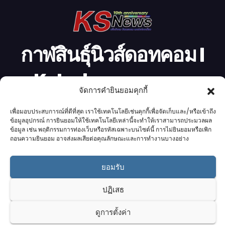
อ
กาฬสินธุ์นิวส์ดอทคอม l
Kalasinnews.com
จัดการคำยินยอมคุกกี้
ข่าวออนไลน์เบอร์ 1 ในใจชาวกาฬสินธุ์
เพื่อมอบประสบการณ์ที่ดีที่สุด เราใช้เทคโนโลยีเช่นคุกกี้เพื่อจัดเก็บและ/หรือเข้าถึง
ข้อมูลอุปกรณ์ การยินยอมให้ใช้เทคโนโลยีเหล่านี้จะทำให้เราสามารถประมวลผล
ข้อมูล เช่น พฤติกรรมการท่องเว็บหรือรหัสเฉพาะบนไซต์นี้ การไม่ยินยอมหรือเพิก
ถอนความยินยอม อาจส่งผลเสียต่อคุณลักษณะและการทำงานบางอย่าง
Proudly powered by K.S.Network
|
Theme: News by
K.S.Network
.
ยอมรับ
Home
Cookie Policy (UK)
Login Customizer
ปฏิเสธ
Terms & conditions
คอลัมนิสต์
ติดต่อเรา
บริการของเรา
รับโฆษณา
ออกแบบเว็บไซต์
อ่านข่าว
เกี่ยวกับเรา
ดูการตั้งค่า