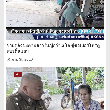
น
ชายคลั่งขับตามสาวใหญ่กว่า 3 โล ขู่ขอเบอร์โทรตู
นบอดี้สแลม
ก.ค. 31, 2026
ข่
าว
ปร
ะ
จำ
วั
น