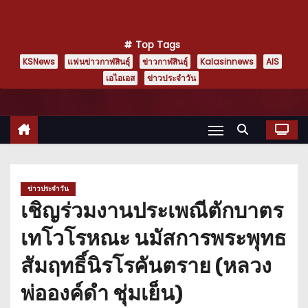
Top Tags
KSNews
แฟนข่าวกาฬสินธุ์
ข่าวกาฬสินธุ์
Kalasinnews
AIS
เอไอเอส
ข่าวประจำวัน
ข่าวประจำวัน
เชิญร่วมงานประเพณีตักบาตร
เทโวโรหณะ นมัสการพระพุทธ
สัมฤทธิ์นิรโรคันตราย (หลวง
พ่อองค์ดำ ชุ่มเย็น)