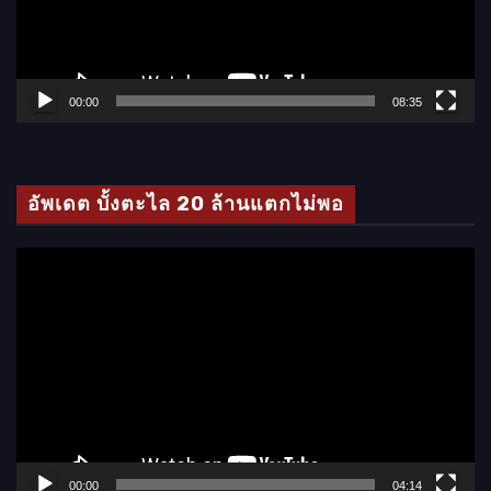
น
ไ
ฟ
ล์
00:00
08:35
วิ
ดี
โ
อัพเดต บั้งตะไล 20 ล้านแตกไม่พอ
อ
ตั
ว
เ
ล่
น
ไ
ฟ
ล์
00:00
04:14