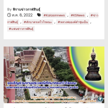
By
พิราบข่าวกาฬสินธุ์
ต.ค. 8, 2022
,
,
#Kalasinnews
#KSNews
#ข่าว
,
,
,
กาฬสินธุ์
#ตักบาตรเทโวโรหณะ
#หลวงพ่อองค์ดำชุ่มเย็น
#แฟนข่าวกาฬสินธุ์