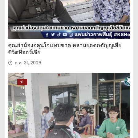
คุณย่าน้องฮลุนใจแทบขาด หลานยอดกตัญญูเสีย
ชีวิตที่จอร์เจีย
ก.ค. 31, 2026
ข่
าว
ปร
ะ
จำ
วั
น