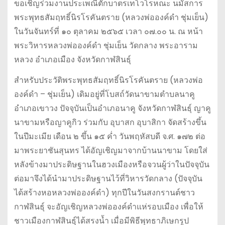
ขอเชิญร่วมงานประเพณีตักบาตรเทโวโรหณะ นมัสการ
พระพุทธสัมฤทธิ์นิรโรคันตราย (หลวงพ่อองค์ดำ ชุ่มเย็น)
ในวันจันทร์ที่ ๑๐ ตุลาคม ๒๕๖๕ เวลา ๐๗.๐๐ น. ณ หน้า
พระวิหารหลวงพ่อองค์ดำ ชุ่มเย็น วัดกลาง พระอาราม
หลวง อำเภอเมือง จังหวัดกาฬสินธุ์
สำหรับประวัติพระพุทธสัมฤทธิ์นิรโรคันตราย (หลวงพ่อ
องค์ดำ – ชุ่มเย็น) เดิมอยู่ที่โบสถ์วัดนาขามตำบลนาคู
อำเภอเขาวง ปัจจุบันเป็นอำเภอนาคู จังหวัดกาฬสินธุ์ ญาคู
นาขามหรือญาคูกิว ร่วมกับ อุบาสก อุบาสิกา จัดสร้างขึ้น
ในปีมะเมีย เดือน ๒ ขึ้น ๑๕ ค่ำ วันพฤหัสบดี จ.ศ. ๑๗๒ ต่อ
มาพระยาชันสุนทร ได้อัญเชิญมาจากบ้านนาขาม โดยใส่
หลังข้างมาประดิษฐานในฮวงเมืองหรือจวนผู้ว่าในปัจจุบัน
ต่อมาจึงได้นำมาประดิษฐานไว้ที่วิหารวัดกลาง (ปัจจุบัน
ได้สร้างหอหลวงพ่อองค์ดำ) ทุกปีในวันสงกรานต์ชาว
กาฬสินธุ์ จะอัญเชิญหลวงพ่อองค์ดำแห่รอบเมือง เพื่อให้
ชาวเมืองกาฬสินธุ์ได้สรงน้ำ เมื่อมีพิธีพุทธาภิเษกรูป