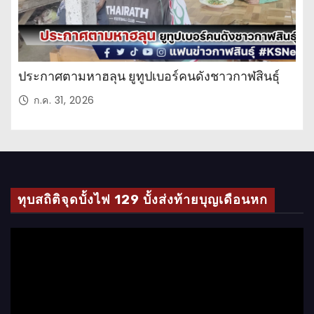
ประกาศตามหาฮลุน ยูทูปเบอร์คนดังชาวกาฬสินธุ์
ก.ค. 31, 2026
ทุบสถิติจุดบั้งไฟ 129 บั้งส่งท้ายบุญเดือนหก
ตั
ว
เ
ล่