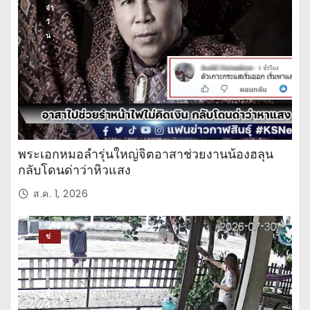
จำ
วั
น
พระเอกหมอลำรุ่นใหญ่จิตอาสาช่วยงานน้องฮลุน
กลับโดนด่าว่าหิวแสง
ส.ค. 1, 2026
ข่
าว
ปร
ะ
จำ
วั