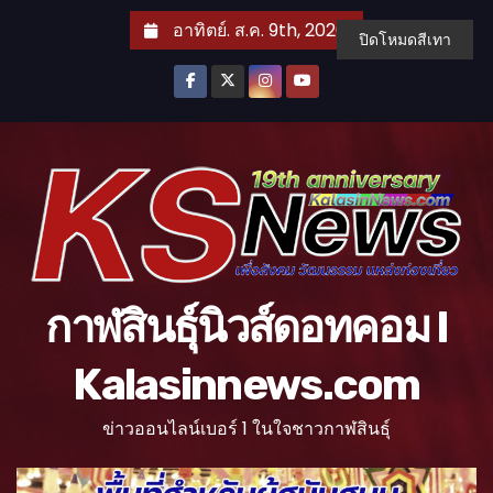
S
อาทิตย์. ส.ค. 9th, 2026
ปิดโหมดสีเทา
k
i
p
t
o
c
o
n
t
กาฬสินธุ์นิวส์ดอทคอม l
e
n
Kalasinnews.com
t
ข่าวออนไลน์เบอร์ 1 ในใจชาวกาฬสินธุ์