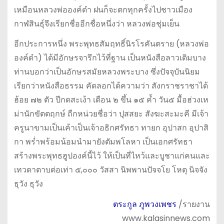
เหมือนหลวงพ่อองค์ดำ ฝนก็จะตกทุกครั้งไปชาวเมือง
กาฬสินธุ์จึงเรียกชื่ออีกชื่อหนึ่งว่า หลวงพ่อชุ่มเย็น
อีกประการหนึ่ง พระพุทธสัมฤทธิ์นิรโรคันตราย (หลวงพ่อ
องค์ดำ) ได้มีอักษรจารึกไว้ที่ฐาน เป็นหนังสือลาวเดิมบาง
ท่านบอกว่าเป็นอักษรสมัยหลวงพระบาง ซึ่งปัจจุบันนิยม
เรียกว่าหนังสือธรรม คัดลอกได้ความว่า สังกราชราชาได้
ฮ้อย ๗๒ ตัว ปีกดสะเง้า เดือน ๒ ขึ้น ๑๕ ค้ำ วัน๕ มื้อฮ่วงเห
ม่านักขัตตฤกษ์ ถืกหน่วยชื่อว่า ปุสสยะ สังฆะสะมะคี มีเจ้า
ครูนาขามเป็นเค้าเป็นเจ้าอธิกศรัทธา ทายก อุปาสก อุปาสิ
กา พร่ำพร้อมน้อมนำมายังตัมพโลหา เป็นเอกศรัทธา
สร้างพระพุทธฮูปองค์นี้ไว้ ให้เป็นที่ไหว้และบูชาแก่คนและ
เทวดาตาบต่อเท่า ๕,๐๐๐ วัสสา นิพพานปัจจโย โหตุ นิจจัง
ธุวัง ธุวัง
ตระกูล ภูพวงเพชร
/รายงาน
www.kalasinnews.com