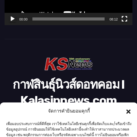
ฟ
ล์
00:00
08:12
วิ
ดี
โ
อ
กาฬสินธุ์นิวส์ดอทคอม l
Kalasinnews.com
จัดการคำยินยอมคุกกี้
ข่าวออนไลน์เบอร์ 1 ในใจชาวกาฬสินธุ์
เพื่อมอบประสบการณ์ที่ดีที่สุด เราใช้เทคโนโลยีเช่นคุกกี้เพื่อจัดเก็บและ/หรือเข้าถึง
ข้อมูลอุปกรณ์ การยินยอมให้ใช้เทคโนโลยีเหล่านี้จะทำให้เราสามารถประมวลผล
ข้อมูล เช่น พฤติกรรมการท่องเว็บหรือรหัสเฉพาะบนไซต์นี้ การไม่ยินยอมหรือเพิก