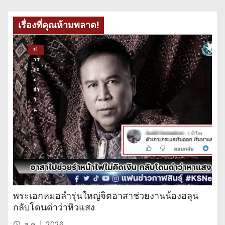
เรื่องที่คุณห้ามพลาด!
ข่
าว
ปร
ะ
จำ
วั
น
พระเอกหมอลำรุ่นใหญ่จิตอาสาช่วยงานน้องฮลุน
กลับโดนด่าว่าหิวแสง
ส.ค. 1, 2026