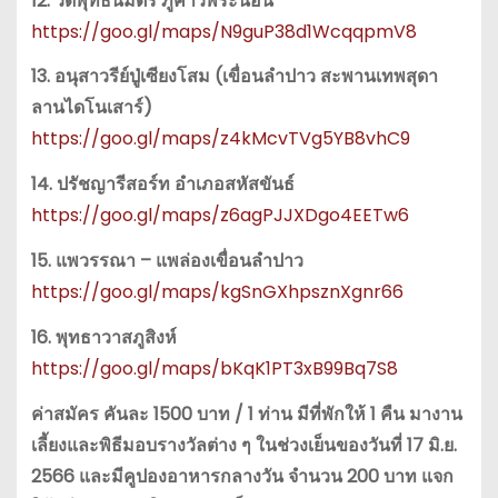
12. วัดพุทธนิมิตร ภูค่าวพระนอน
https://goo.gl/maps/N9guP38d1WcqqpmV8
13. อนุสาวรีย์ปู่เซียงโสม (เขื่อนลำปาว สะพานเทพสุดา
ลานไดโนเสาร์)
https://goo.gl/maps/z4kMcvTVg5YB8vhC9
14. ปรัชญารีสอร์ท อำเภอสหัสขันธ์
https://goo.gl/maps/z6agPJJXDgo4EETw6
15. แพวรรณา – แพล่องเขื่อนลำปาว
https://goo.gl/maps/kgSnGXhpsznXgnr66
16. พุทธาวาสภูสิงห์
https://goo.gl/maps/bKqK1PT3xB99Bq7S8
ค่าสมัคร คันละ 1500 บาท / 1 ท่าน มีที่พักให้ 1 คืน มางาน
เลี้ยงและพิธีมอบรางวัลต่าง ๆ ในช่วงเย็นของวันที่ 17 มิ.ย.
2566 และมีคูปองอาหารกลางวัน จำนวน 200 บาท แจก