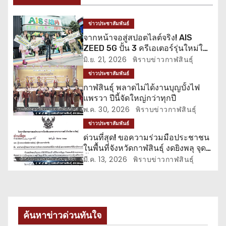
น
ข่าวประชาสัมพันธ์
ว
จากหน้าจอสู่สปอตไลต์จริง! AIS
ZEED 5G ปั้น 3 ครีเอเตอร์รุ่นใหม่ให้
เ
แจ้งเกิด
มิ.ย. 21, 2026
พิราบข่าวกาฬสินธุ์
รื่
ข่าวประชาสัมพันธ์
กาฬสินธุ์ พลาดไม่ได้งานบุญบั้งไฟ
อ
แพรวา ปีนี้จัดใหญ่กว่าทุกปี
พ.ค. 30, 2026
พิราบข่าวกาฬสินธุ์
ง
ข่าวประชาสัมพันธ์
ด่วนที่สุด! ขอความร่วมมือประชาชน
ในพื้นที่จังหวัดกาฬสินธุ์ งดยิงพลุ จุด
บั้งไฟ ปล่อยโคมลอย
มี.ค. 13, 2026
พิราบข่าวกาฬสินธุ์
ค้นหาข่าวด่วนทันใจ