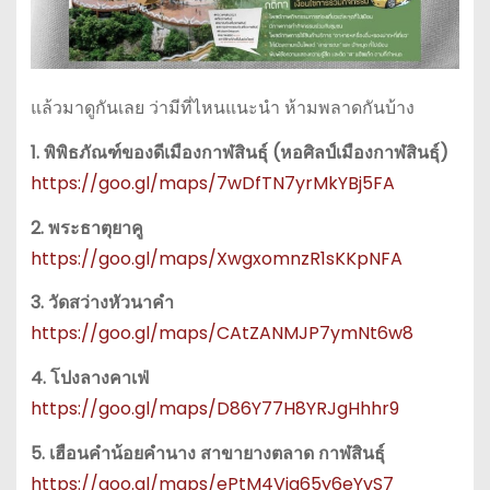
แล้วมาดูกันเลย ว่ามีที่ไหนแนะนำ ห้ามพลาดกันบ้าง
1. พิพิธภัณฑ์ของดีเมืองกาฬสินธุ์ (หอศิลป์เมืองกาฬสินธุ์)
https://goo.gl/maps/7wDfTN7yrMkYBj5FA
2. พระธาตุยาคู
https://goo.gl/maps/XwgxomnzR1sKKpNFA
3. วัดสว่างหัวนาคำ
https://goo.gl/maps/CAtZANMJP7ymNt6w8
4. โปงลางคาเฟ่
https://goo.gl/maps/D86Y77H8YRJgHhhr9
5. เฮือนคำน้อยคำนาง สาขายางตลาด กาฬสินธุ์
https://goo.gl/maps/ePtM4Vjg65y6eYvS7