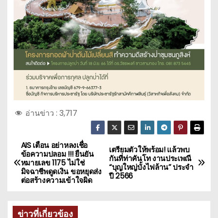
อ่านข่าว :
3,717
AIS เตือน อย่าหลงเชื่อ
แ
เตรียมตัวให้พร้อม! แล้วพบ
ข้อความปลอม !!! ยืนยัน
กันที่ท่าคันโท งานประเพณี
หมายเลข 1175 ไม่ใช่
น
“บุญใหญ่บั้งไฟล้าน” ประจำ
มิจฉาชีพดูดเงิน ขอหยุดส่ง
ปี 2566
ต่อสร้างความเข้าใจผิด
ะ
แ
ข่าวที่เกี่ยวข้อง