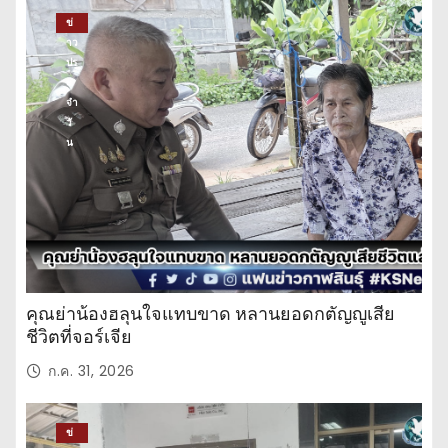
ข่
าว
ปร
ะ
จำ
วั
น
คุณย่าน้องฮลุนใจแทบขาด หลานยอดกตัญญูเสีย
ชีวิตที่จอร์เจีย
ก.ค. 31, 2026
ข่