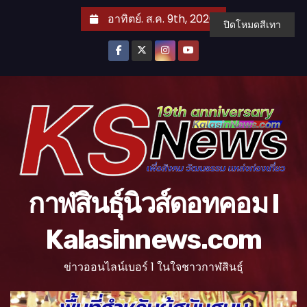
S
อาทิตย์. ส.ค. 9th, 2026
ปิดโหมดสีเทา
k
i
p
t
o
c
o
n
t
กาฬสินธุ์นิวส์ดอทคอม l
e
n
Kalasinnews.com
t
ข่าวออนไลน์เบอร์ 1 ในใจชาวกาฬสินธุ์