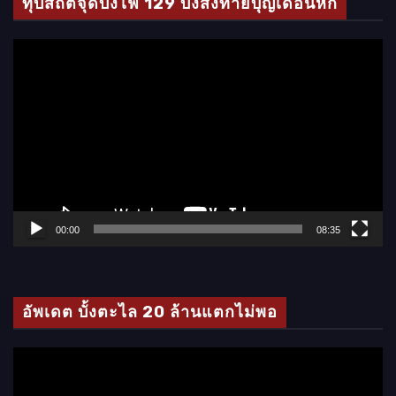
ทุบสถิติจุดบั้งไฟ 129 บั้งส่งท้ายบุญเดือนหก
ตั
ว
เ
ล่
น
ไ
ฟ
ล์
00:00
08:35
วิ
ดี
โ
อัพเดต บั้งตะไล 20 ล้านแตกไม่พอ
อ
ตั
ว