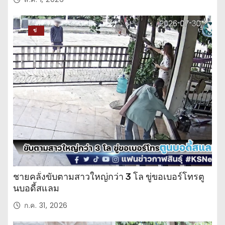
ข่
าว
ปร
ะ
จำ
วั
น
ชายคลั่งขับตามสาวใหญ่กว่า 3 โล ขู่ขอเบอร์โทรตู
นบอดี้สแลม
ก.ค. 31, 2026