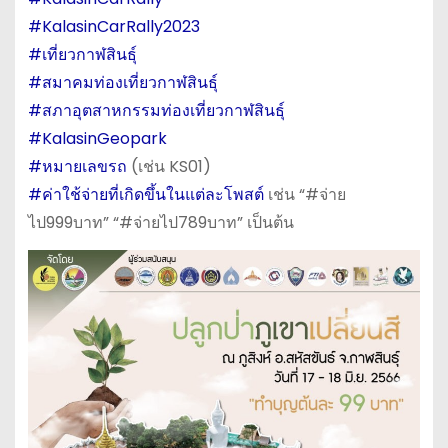
#KalasinCarRally2023
#เที่ยวกาฬสินธุ์
#สมาคมท่องเที่ยวกาฬสินธุ์
#สภาอุตสาหกรรมท่องเที่ยวกาฬสินธุ์
#KalasinGeopark
#หมายเลขรถ
(เช่น KS01)
#ค่าใช้จ่ายที่เกิดขึ้นในแต่ละโพสต์
เช่น “#จ่าย
ไป999บาท” “#จ่ายไป789บาท” เป็นต้น