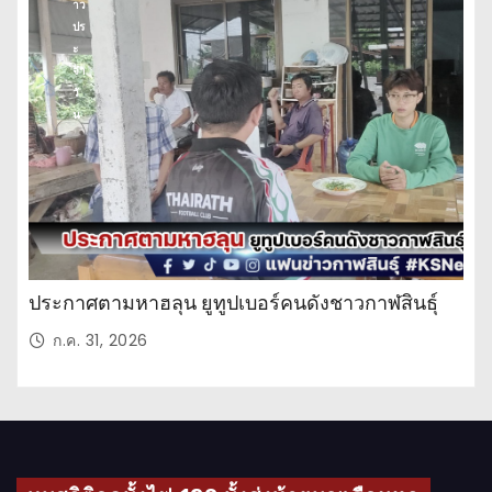
าว
ปร
ะ
จำ
วั
น
ประกาศตามหาฮลุน ยูทูปเบอร์คนดังชาวกาฬสินธุ์
ก.ค. 31, 2026