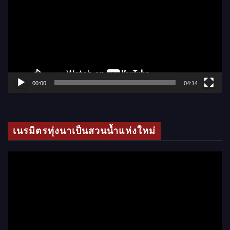
เ
ล่
น
ไ
ฟ
ล์
00:00
04:14
วิ
ดี
โ
เนรมิตรทุ่งนาเป็นสวนน้ำแห่งใหม่
อ
ตั
ว
เ
ล่
น
ไ