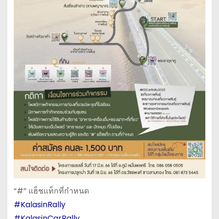
“#” แฮ็ชแท็กที่กำหนด
#KalasinRally
#KalasinCarRally