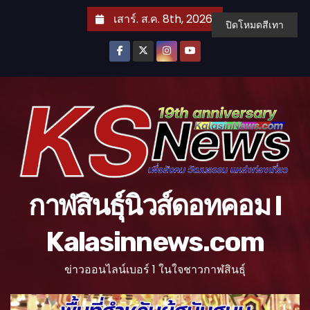
S
เสาร์. ส.ค. 8th, 2026
ปิดโหมดสีเทา
k
i
p
t
o
c
o
n
t
กาฬสินธุ์นิวส์ดอทคอม l
e
n
Kalasinnews.com
t
ข่าวออนไลน์เบอร์ 1 ในใจชาวกาฬสินธุ์