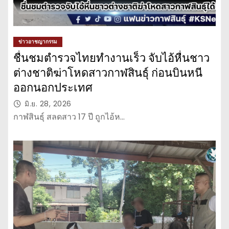
ข่าวอาชญากรรม
ชื่นชมตำรวจไทยทำงานเร็ว จับไอ้หื่นชาว
ต่างชาติฆ่าโหดสาวกาฬสินธุ์ ก่อนบินหนี
ออกนอกประเทศ
มิ.ย. 28, 2026
กาฬสินธุ์ สลดสาว 17 ปี ถูกไอ้ห…