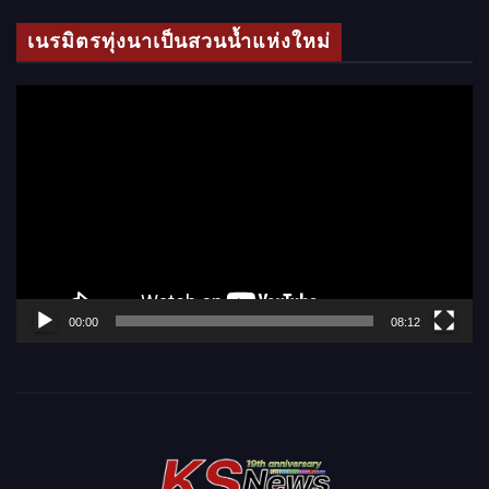
โ
เนรมิตรทุ่งนาเป็นสวนน้ำแห่งใหม่
อ
ตั
ว
เ
ล่
น
ไ
ฟ
ล์
00:00
08:12
วิ
ดี
โ
อ