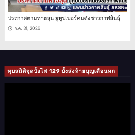
ประกาศตามหาฮลุน ยูทูปเบอร์คนดังชาวกาฬสินธุ์
ก.ค. 31, 2026
ทุบสถิติจุดบั้งไฟ 129 บั้งส่งท้ายบุญเดือนหก
ตั
ว
เ
ล่
น
ไ