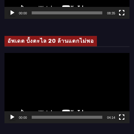
ฟ
ล์
00:00
08:35
วิ
ดี
โ
อัพเดต บั้งตะไล 20 ล้านแตกไม่พอ
อ
ตั
ว
เ
ล่
น
ไ
ฟ
ล์
00:00
04:14
วิ
ดี