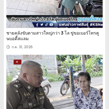
ชายคลั่งขับตามสาวใหญ่กว่า 3 โล ขู่ขอเบอร์โทรตู
นบอดี้สแลม
ก.ค. 31, 2026
ข่
าว
ปร
ะ
จำ
วั
น