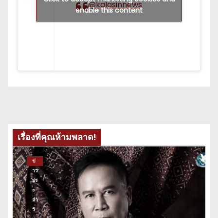
@kalasinnews
enable this content
เรื่องที่คุณห้ามพลาด!
ข่
าว
ปร
ะ
จำ
วั