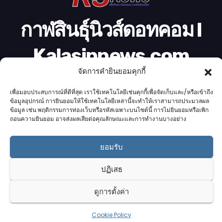
กาฬสินธุ์นิวส์ดอทคอม l
Kalasinnews.com
จัดการคำยินยอมคุกกี้
ข่าวออนไลน์เบอร์ 1 ในใจชาวกาฬสินธุ์
เพื่อมอบประสบการณ์ที่ดีที่สุด เราใช้เทคโนโลยีเช่นคุกกี้เพื่อจัดเก็บและ/หรือเข้าถึง
ข้อมูลอุปกรณ์ การยินยอมให้ใช้เทคโนโลยีเหล่านี้จะทำให้เราสามารถประมวลผล
ข้อมูล เช่น พฤติกรรมการท่องเว็บหรือรหัสเฉพาะบนไซต์นี้ การไม่ยินยอมหรือเพิก
ถอนความยินยอม อาจส่งผลเสียต่อคุณลักษณะและการทำงานบางอย่าง
Proudly powered by K.S.Network
|
Theme: News by
K.S.Network
.
ยอมรับ
Home
Cookie Policy (UK)
Login Customizer
Terms & conditions
คอลัมนิสต์
ติดต่อเรา
บริการของเรา
ปฏิเสธ
รับโฆษณา
ออกแบบเว็บไซต์
อ่านข่าว
เกี่ยวกับเรา
ดูการตั้งค่า
Cookie Policy