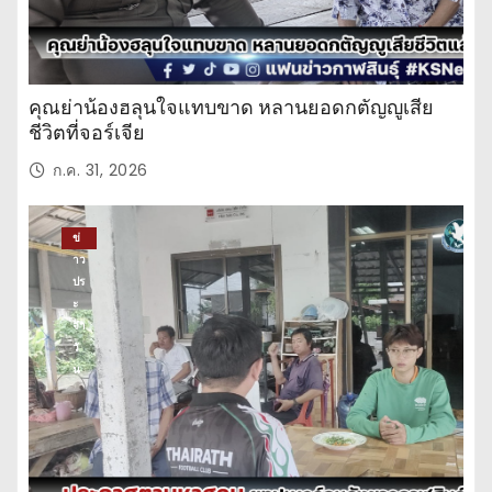
คุณย่าน้องฮลุนใจแทบขาด หลานยอดกตัญญูเสีย
ชีวิตที่จอร์เจีย
ก.ค. 31, 2026
ข่
าว
ปร
ะ
จำ
วั
น