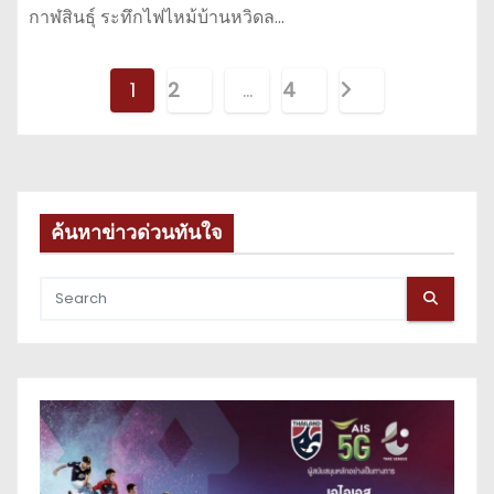
กาฬสินธุ์ ระทึกไฟไหม้บ้านหวิดล…
P
1
2
…
4
o
s
t
ค้นหาข่าวด่วนทันใจ
s
p
a
g
i