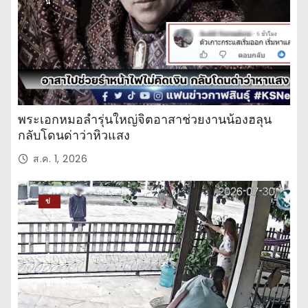
น
พระเอกหมอลำรุ่นใหญ่จิตอาสาช่วยงานน้องฮลุน
กลับโดนด่าว่าหิวแสง
ส.ค. 1, 2026
ข่
าว
ปร
ะ
จำ
วั
น