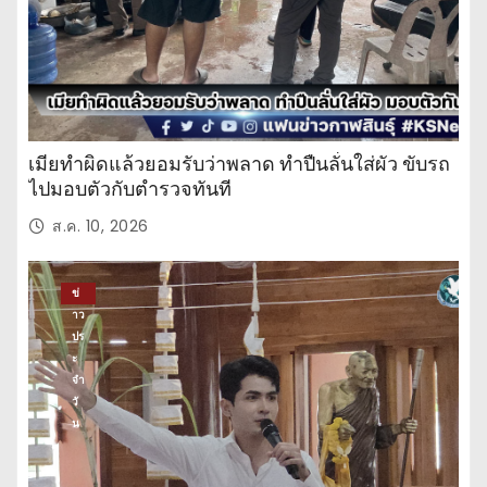
เมียทำผิดแล้วยอมรับว่าพลาด ทำปืนลั่นใส่ผัว ขับรถ
ไปมอบตัวกับตำรวจทันที
ส.ค. 10, 2026
ข่
าว
ปร
ะ
จำ
วั
น