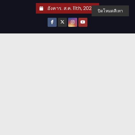
S
อังคาร. ส.ค. 11th, 2026
ปิดโหมดสีเทา
k
i
p
t
o
c
o
n
t
e
n
t