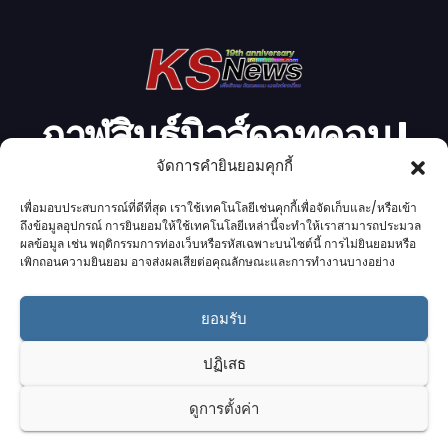
อ
กาฬสินธุ์นิวส์ดอทคอม l
จัดการคำยินยอมคุกกี้
Kalasinnews.com
เพื่อมอบประสบการณ์ที่ดีที่สุด เราใช้เทคโนโลยีเช่นคุกกี้เพื่อจัดเก็บและ/หรือเข้า
ข่าวออนไลน์เบอร์ 1 ในใจชาวกาฬสินธุ์
ถึงข้อมูลอุปกรณ์ การยินยอมให้ใช้เทคโนโลยีเหล่านี้จะทำให้เราสามารถประมวล
ผลข้อมูล เช่น พฤติกรรมการท่องเว็บหรือรหัสเฉพาะบนไซต์นี้ การไม่ยินยอมหรือ
เพิกถอนความยินยอม อาจส่งผลเสียต่อคุณลักษณะและการทำงานบางอย่าง
ยอมรับ
Proudly powered by K.S.Network
|
Theme: News by
K.S.Network
.
ปฏิเสธ
Home
Cookie Policy (UK)
Login Customizer
ดูการตั้งค่า
Terms & conditions
คอลัมนิสต์
ติดต่อเรา
บริการของเรา
รับโฆษณา
ออกแบบเว็บไซต์
อ่านข่าว
เกี่ยวกับเรา