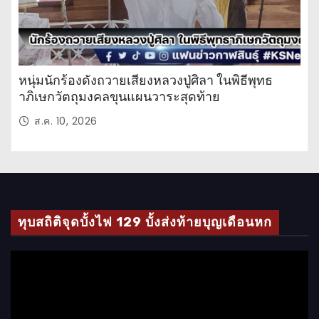
หนุ่มนักร้องดังถวายเสียงหลวงปู่ศิลา ในพิธีพุทธ
าภิเษกวัตถุมงคลขุนแผนวาระสุดท้าย
ส.ค. 10, 2026
ทุบสถิติจุดบั้งไฟ 129 บั้งส่งท้ายบุญเดือนหก
ตั
ว
เ