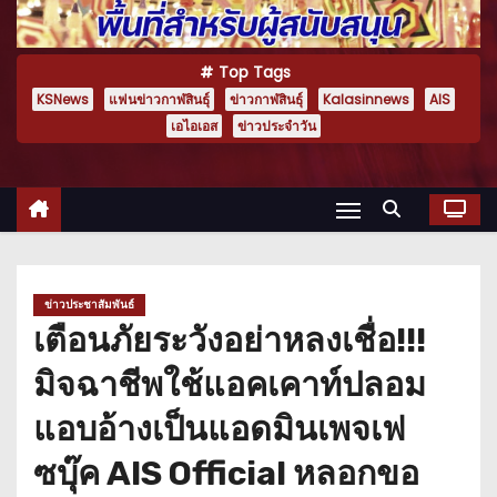
Top Tags
KSNews
แฟนข่าวกาฬสินธุ์
ข่าวกาฬสินธุ์
Kalasinnews
AIS
เอไอเอส
ข่าวประจำวัน
ข่าวประชาสัมพันธ์
เตือนภัยระวังอย่าหลงเชื่อ!!!
มิจฉาชีพใช้แอคเคาท์ปลอม
แอบอ้างเป็นแอดมินเพจเฟ
ซบุ๊ค AIS Official หลอกขอ