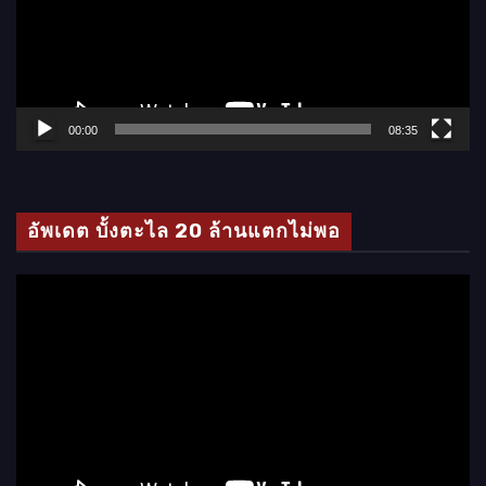
ล่
น
ไ
ฟ
ล์
00:00
08:35
วิ
ดี
โ
อัพเดต บั้งตะไล 20 ล้านแตกไม่พอ
อ
ตั
ว
เ
ล่
น
ไ
ฟ