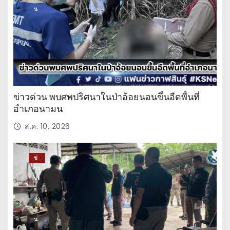
น
ข่าวด่วน พบศพปริศนาในป่าอ้อยนอนขึ้นอืดพื้นที่
อำเภอนามน
ส.ค. 10, 2026
ข่
าว
ปร
ะ
จำ
วั
น