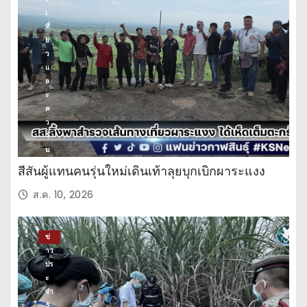
เ
ที่
ย
ว
แ
ล
ะ
ค
ว
า
ม
บั
สีสันผู้แทนคนรุ่นใหม่เดินเท้าลุยบุกเบิกผาระแงง
น
เ
ส.ค. 10, 2026
ทิ
ง
ข่
าว
ปร
ะ
จำ
วั