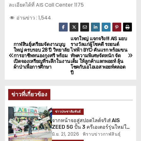
ละเอียดได้ที่ AIS Call Center 1175
อ่านข่าว :
1,544
แจกใหญ่ แจกจริง!!! AIS มอบ
แ
กาฬสินธุ์เตรียมจัดงานบุญ
รางวัลแก่ผู้โชคดี รถยนต์
ใหญ่ ครบรอบ 28 ปี วิทยาลัย
ไฟฟ้า BYD คันแรก พร้อมขน
น
การอาชีพหนองกุงศรี พร้อม
ทัพความพิเศษจัดหนัก จัด
เปิดจองเหรียญที่ระลึกในงาน
เต็ม ให้ลูกค้าแลกพอยท์ ลุ้น
ะ
ผ้าป่าเพื่อการศึกษา
โชคกับเอไอเอส พอยท์ตลอด
ปี
แ
น
ข่าวที่เกี่ยวข้อง
ว
ข่าวประชาสัมพันธ์
เ
จากหน้าจอสู่สปอตไลต์จริง! AIS
ZEED 5G ปั้น 3 ครีเอเตอร์รุ่นใหม่ให้
รื่
แจ้งเกิด
มิ.ย. 21, 2026
พิราบข่าวกาฬสินธุ์