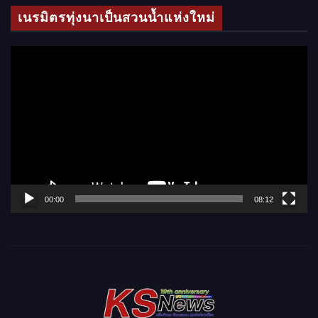
โ
เนรมิตรทุ่งนาเป็นสวนน้ำแห่งใหม่
อ
ตั
ว
เ
ล่
น
ไ
ฟ
ล์
00:00
08:12
วิ
ดี
โ
อ