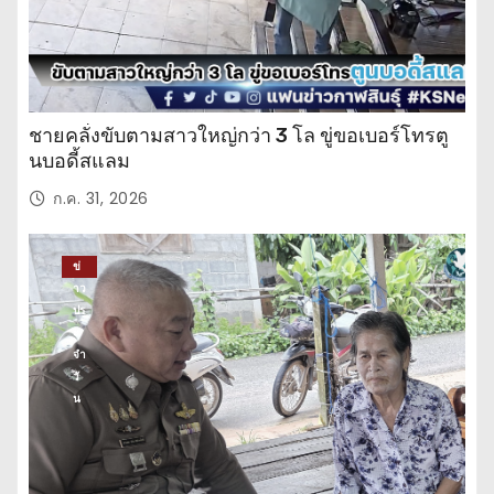
ชายคลั่งขับตามสาวใหญ่กว่า 3 โล ขู่ขอเบอร์โทรตู
นบอดี้สแลม
ก.ค. 31, 2026
ข่
าว
ปร
ะ
จำ
วั
น