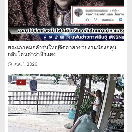
พระเอกหมอลำรุ่นใหญ่จิตอาสาช่วยงานน้องฮลุน
กลับโดนด่าว่าหิวแสง
ส.ค. 1, 2026
ข่
าว
ปร
ะ
จำ
วั
น