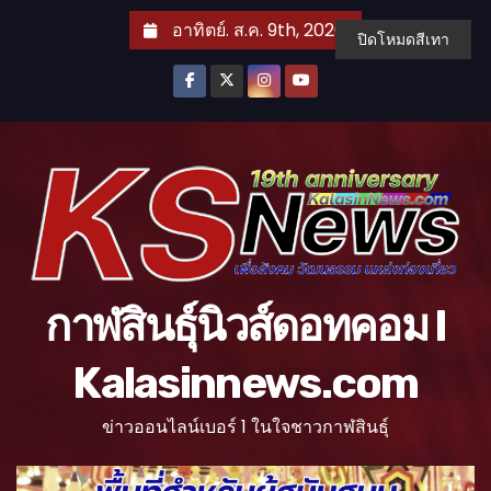
S
อาทิตย์. ส.ค. 9th, 2026
ปิดโหมดสีเทา
k
i
p
t
o
c
o
n
t
กาฬสินธุ์นิวส์ดอทคอม l
e
n
Kalasinnews.com
t
ข่าวออนไลน์เบอร์ 1 ในใจชาวกาฬสินธุ์