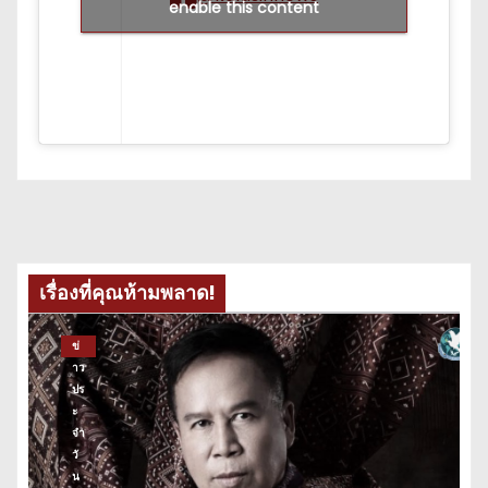
enable this content
เรื่องที่คุณห้ามพลาด!
ข่
าว
ปร
ะ
จำ
วั
น