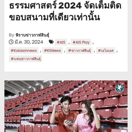
ธรรมศาสตร์ 2024 จัดเต็มติด
ขอบสนามที่เดียวเท่านั้น
By
พิราบข่าวกาฬสินธุ์
มี.ค. 30, 2024
,
,
#AIS
#AIS Play
,
,
,
,
#Kalasinnews
#KSNews
#ข่าวกาฬสินธุ์
#เอไอเอส
#แฟนข่าวกาฬสินธุ์