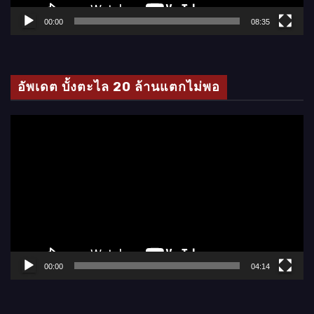
ล์
00:00
08:35
วิ
ดี
โ
อัพเดต บั้งตะไล 20 ล้านแตกไม่พอ
อ
ตั
ว
เ
ล่
น
ไ
ฟ
ล์
00:00
04:14
วิ
ดี