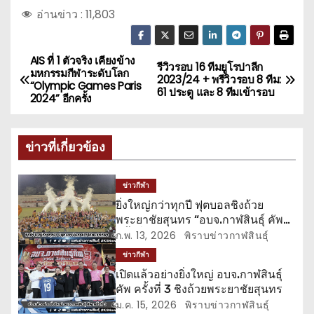
อ่านข่าว :
11,803
AIS ที่ 1 ตัวจริง เคียงข้าง
แ
รีวิวรอบ 16 ทีมยูโรปาลีก
มหกรรมกีฬาระดับโลก
2023/24 + พรีวิวรอบ 8 ทีม:
“Olympic Games Paris
น
61 ประตู และ 8 ทีมเข้ารอบ
2024” อีกครั้ง
ะ
ข่าวที่เกี่ยวข้อง
แ
น
ข่าวกีฬา
ยิ่งใหญ่กว่าทุกปี ฟุตบอลชิงถ้วย
ว
พระยาชัยสุนทร “อบจ.กาฬสินธุ์ คัพ
ครั้งที่ 3”
ก.พ. 13, 2026
พิราบข่าวกาฬสินธุ์
เ
ข่าวกีฬา
รื่
เปิดแล้วอย่างยิ่งใหญ่ อบจ.กาฬสินธุ์
คัพ ครั้งที่ 3 ชิงถ้วยพระยาชัยสุนทร
อ
ม.ค. 15, 2026
พิราบข่าวกาฬสินธุ์