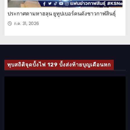
ประกาศตามหาฮลุน ยูทูปเบอร์คนดังชาวกาฬสินธุ์
ก.ค. 31, 2026
ทุบสถิติจุดบั้งไฟ 129 บั้งส่งท้ายบุญเดือนหก
ตั
ว
เ
ล่
น
ไ
ฟ