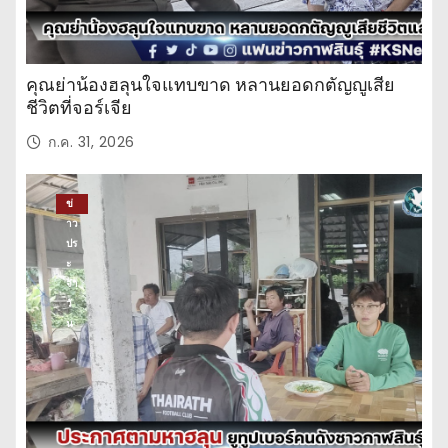
คุณย่าน้องฮลุนใจแทบขาด หลานยอดกตัญญูเสีย
ชีวิตที่จอร์เจีย
ก.ค. 31, 2026
ข่
าว
ปร
ะ
จำ
วั
น