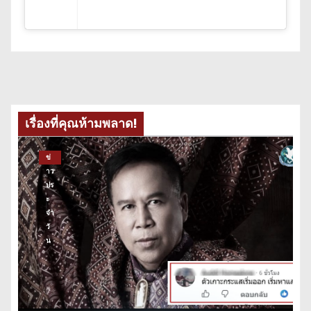
เรื่องที่คุณห้ามพลาด!
ข่
าว
ปร
ะ
จำ
วั
น