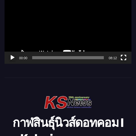
ว
เ
ล่
น
ไ
ฟ
ล์
00:00
08:12
วิ
ดี
โ
อ
กาฬสินธุ์นิวส์ดอทคอม l