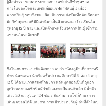
ผู้สื่อข่าวรายงานบรรยากาศการแข่งขันกีฬาฟุตซอล
ภายในของโรงเรียนเซนต์ยอแซฟกาฬสินธุ์ อ.เมือง
จ.กาฬสินธุ์ รอบชิงชนะเลิศ เป็นการแข่งขันเพื่อคัดเลือกหา
นักกีฬาฟุตซอลที่มีฝีเท้าดีมาเป็นตัวแทนของโรงเรียนใน
รุ่นอายุ 12 ปี ชาย และเป็นตัวแทนจังหวัดกาฬสินธุ์ เข้าร่วม
แข่งขันในระดับชาติ
ซึ่งในเกมการแข่งขันดังกล่าว พบว่า “น้องภูมิ” เด็กชายพรี
ภัทร นันทเสนา นักเรียนชั้นประถมศึกษาปีที่ 5 ห้อง4 อายุ
12 ปี ได้ฉายแววแสดงทักษะการเล่นฟุตซอลเป็นที่ถูกอก
ถูกใจของกองเชียร์ แม้ว่าตัวเองจะเป็นคนตัวเล็ก มีน้ำตัว
เพียง 26 กก. สูงแค่ 124 ซม. กลับสามารถโชว์ทักษะการ
เล่นฟุตซอลได้ดี และสามารถเข้าประทะกับผู้เล่นที่ตัวใหญ่