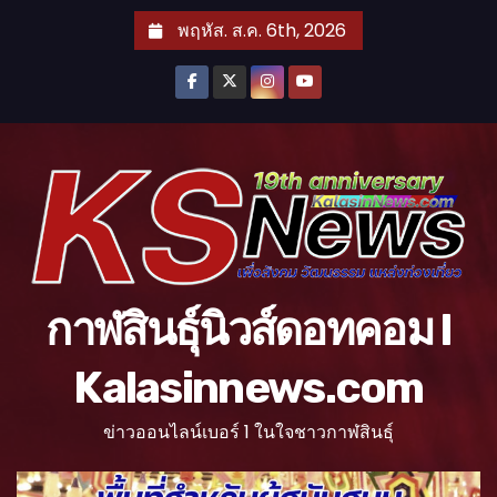
S
พฤหัส. ส.ค. 6th, 2026
k
i
p
t
o
c
o
n
t
กาฬสินธุ์นิวส์ดอทคอม l
e
n
Kalasinnews.com
t
ข่าวออนไลน์เบอร์ 1 ในใจชาวกาฬสินธุ์