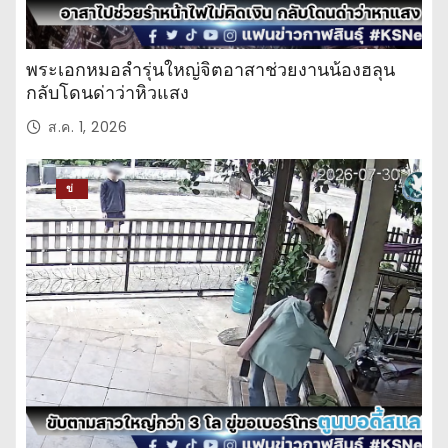
พระเอกหมอลำรุ่นใหญ่จิตอาสาช่วยงานน้องฮลุน
กลับโดนด่าว่าหิวแสง
ส.ค. 1, 2026
ข่
าว
ปร
ะ
จำ
วั
น