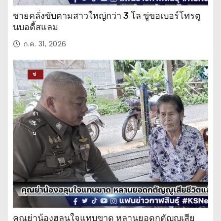
ชายคลั่งขับตามสาวใหญ่กว่า 3 โล ขู่ขอเบอร์โทรตู
นบอดี้สแลม
ก.ค. 31, 2026
ข่
าว
ปร
ะ
จำ
วั
น
คุณย่าน้องฮลุนใจแทบขาด หลานยอดกตัญญูเสีย