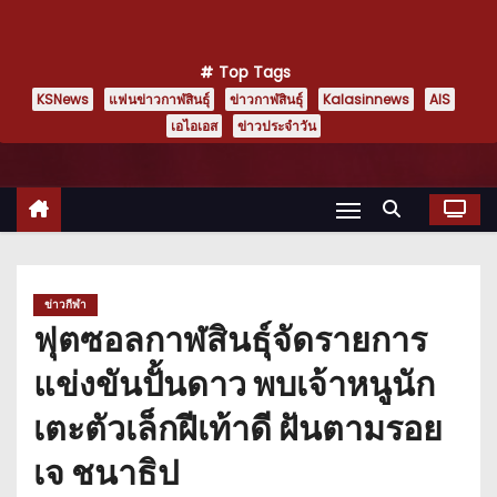
Top Tags
KSNews
แฟนข่าวกาฬสินธุ์
ข่าวกาฬสินธุ์
Kalasinnews
AIS
เอไอเอส
ข่าวประจำวัน
ข่าวกีฬา
ฟุตซอลกาฬสินธุ์จัดรายการ
แข่งขันปั้นดาว พบเจ้าหนูนัก
เตะตัวเล็กฝีเท้าดี ฝันตามรอย
เจ ชนาธิป