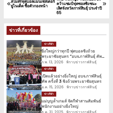
สโมสรฟุตบอลแมนเชสเตอร์
คว้าแชมป์ฟุตซอลชิงชนะ
น
ยูไนเต็ด ซื้อตัวกองหน้า
เลิศจังหวัดกาฬสินธุ์ ประจำปี
65
ะ
แ
ข่าวที่เกี่ยวข้อง
น
ข่าวกีฬา
ว
ยิ่งใหญ่กว่าทุกปี ฟุตบอลชิงถ้วย
พระยาชัยสุนทร “อบจ.กาฬสินธุ์ คัพ
เ
ครั้งที่ 3”
ก.พ. 13, 2026
พิราบข่าวกาฬสินธุ์
รื่
ข่าวกีฬา
เปิดแล้วอย่างยิ่งใหญ่ อบจ.กาฬสินธุ์
อ
คัพ ครั้งที่ 3 ชิงถ้วยพระยาชัยสุนทร
ม.ค. 15, 2026
พิราบข่าวกาฬสินธุ์
ง
ข่าวกีฬา
แม่บุญล้ำเกมส์ จัดกีฬาสานสัมพันธ์
พนักงานอย่างยิ่งใหญ่
ธ.ค. 31, 2025
พิราบข่าวกาฬสินธุ์