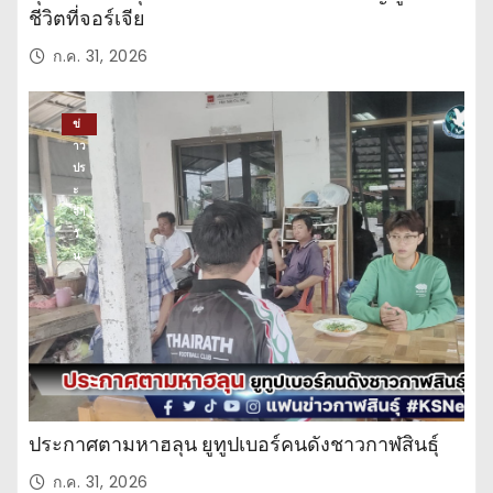
ชีวิตที่จอร์เจีย
ก.ค. 31, 2026
ข่
าว
ปร
ะ
จำ
วั
น
ประกาศตามหาฮลุน ยูทูปเบอร์คนดังชาวกาฬสินธุ์
ก.ค. 31, 2026