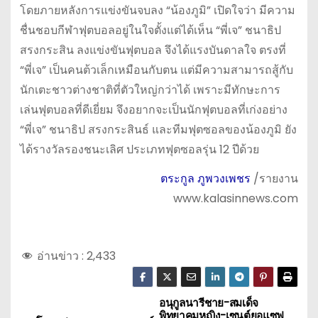
โดยภายหลังการแข่งขันจบลง “น้องภูมิ” เปิดใจว่า มีความ
ชื่นชอบกีฬาฟุตบอลอยู่ในใจตั้งแต่ได้เห็น “พี่เจ” ชนาธิป
สรงกระสิน ลงแข่งขันฟุตบอล จึงได้แรงบันดาลใจ ตรงที่
“พี่เจ” เป็นคนต้วเล็กเหมือนกับตน แต่มีความสามารถสู้กับ
นักเตะชาวต่างชาติที่ตัวใหญ่กว่าได้ เพราะมีทักษะการ
เล่นฟุตบอลที่ดีเยี่ยม จึงอยากจะเป็นนักฟุตบอลที่เก่งอย่าง
“พี่เจ” ชนาธิป สรงกระสินธ์ และทีมฟุตซอลของน้องภูมิ ยัง
ได้รางวัลรองชนะเลิศ ประเภทฟุตซอลรุ่น 12 ปีด้วย
ตระกูล ภูพวงเพชร
/รายงาน
www.kalasinnews.com
อ่านข่าว :
2,433
อนุกูลนารีชาย-สมเด็จ
แ
พิทยาคมหญิง-เซนต์ยอแซฟ