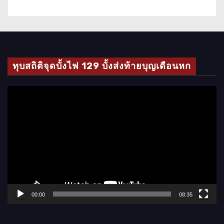
ทุบสถิติจุดบั้งไฟ 129 บั้งส่งท้ายบุญเดือนหก
ตั
ว
เ
ล่
น
ไ
ฟ
ล์
00:00
08:35
วิ
ดี