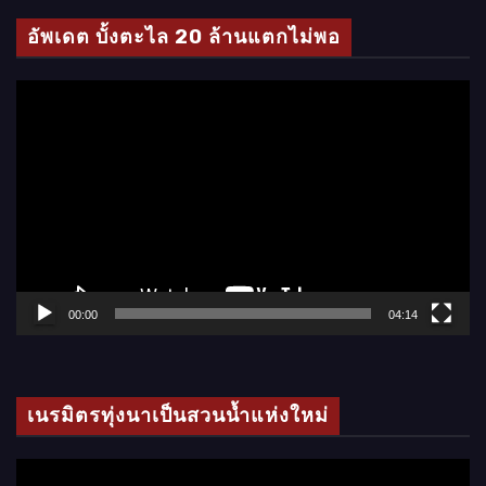
โ
อัพเดต บั้งตะไล 20 ล้านแตกไม่พอ
อ
ตั
ว
เ
ล่
น
ไ
ฟ
ล์
00:00
04:14
วิ
ดี
โ
เนรมิตรทุ่งนาเป็นสวนน้ำแห่งใหม่
อ
ตั