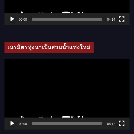
ไ
ฟ
ล์
00:00
04:14
วิ
ดี
โ
เนรมิตรทุ่งนาเป็นสวนน้ำแห่งใหม่
อ
ตั
ว
เ
ล่
น
ไ
ฟ
ล์
00:00
08:12
วิ