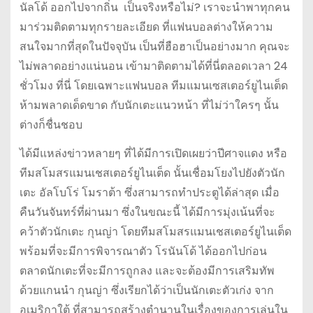
นัลโด้ ออกไปจากถิ่น เป็นจริงหรือไม่? เราจะนำพาทุกคน
มาร่วมติดตามทุกรายละเอียด ที่แฟนบอลต่างให้ความ
สนใจมากที่สุดในปัจจุบัน เป็นที่ฮือฮาเป็นอย่างมาก คุณจะ
ไม่พลาดอย่างแน่นอน เข้ามาติดตามได้ที่นี่ตลอดเวลา 24
ชั่วโมง ที่นี่ โดยเฉพาะแฟนบอล ทีมแมนเซสเตอร์ยูไนเต็ด
ห้ามพลาดเด็ดขาด กับนักเตะแนวหน้า ที่ไม่ว่าใครๆ นั้น
ต่างก็ชื่นชอบ
ได้มีแหล่งข่าวหลายๆ ที่ได้มีการเปิดเผยว่าปีศาจแดง หรือ
ทีมสโมสรแมนเชสเตอร์ยูไนเต็ด นั้นเชื่อมโยงไปยังตัวนัก
เตะ อัลโบโร่ โมราต้า ซึ่งสามารถทำประตูได้ล่าสุด เมื่อ
คืนวันจันทร์ที่ผ่านมา ซึ่งในขณะนี้ ได้มีการมุ่งเน้นที่จะ
คว้าตัวนักเตะ กุนญ่า โดยทีมสโมสรแมนเชสเตอร์ยูไนเต็ด
พร้อมที่จะมีการพิจารณาตัว โรนันโด้ ได้ออกไปก่อน
ตลาดนักเตะที่จะมีการถูกลง และจะต้องมีการเสริมทัพ
ด้วยแกนนำ กุนญ่า ซึ่งเรียกได้ว่าเป็นนักเตะตัวเก่ง จาก
อเมริกาใต้ ที่สามารถสร้างตำนานในเรื่องของการเล่นใน