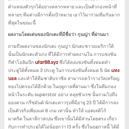
ตำแหน่งตัวรุกได้อย่างหลากหลาย และเป็นตัวกองหน้าที่
หลายๆ ทีมต่างมีการตั้งเป้าหมาย เอาไว้มาร่วมทีมกันมาก
ที่สุดในขณะนี้
ผลงานโดดเด่นของนักเตะที่มีชื่อว่า กุนญ่า ที่ผ่านมา
ถามถึงผลงานของนักเตะ กุนญ่า นักเตะชาวอเมริกาใต้
นั้นเป็นนักเตะตัวเก่ง ที่ได้มีการทำผลงานใน การแข่งขัน
กีฬาโอลิมปิก
ufar88.xyz
ซึ่งได้ลงแข่งขันทั้งหมดทำ
ประตูได้ทั้งหมด 3 ประตู ในการแข่งขันทั้งหมด 5 นัด
แทง
บอล
และทำให้ทีมชาติบราซิล สามารถคว้ารางวัลเหรียญ
ทองไปครองได้อีกด้วย ในฤดูกาลที่ผ่านมา ซึ่งในทีมกอง
หน้าในระดับ superstar อย่าง หลุยซัวเรซ นั้นรวมไปถึง
อองตวน กรีซมันต์ นักเตะดาวรุ่งที่มีอายุ 23 ปี ได้มีการลง
เป็นตัวจริงเพียงแค่ 8 เกม เท่านั้น ทำให้ แอตเลติโก้
มาดริด ในลาลีกาสเปน ซึ่งเขานั้นได้มีส่วนโดยตรง เกี่ยว
กับการทำประตูได้ไม่น้อยกว่า 13 ครั้ง ซึ่งในฤดูกาลนี้ ได้มี