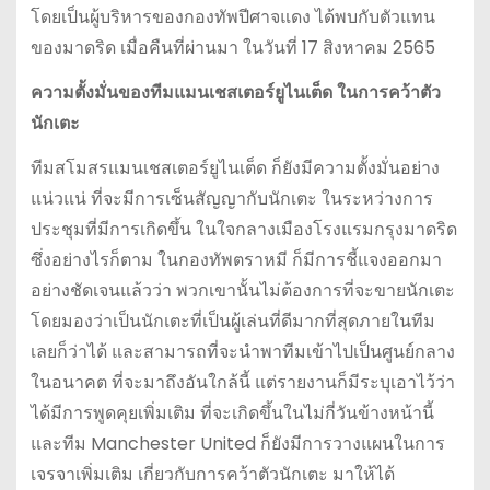
โดยเป็นผู้บริหารของกองทัพปีศาจแดง ได้พบกับตัวแทน
ของมาดริด เมื่อคืนที่ผ่านมา ในวันที่ 17 สิงหาคม 2565
ความตั้งมั่นของทีมแมนเชสเตอร์ยูไนเต็ด ในการคว้าตัว
นักเตะ
ทีมสโมสรแมนเชสเตอร์ยูไนเต็ด ก็ยังมีความตั้งมั่นอย่าง
แน่วแน่ ที่จะมีการเซ็นสัญญากับนักเตะ ในระหว่างการ
ประชุมที่มีการเกิดขึ้น ในใจกลางเมืองโรงแรมกรุงมาดริด
ซึ่งอย่างไรก็ตาม ในกองทัพตราหมี ก็มีการชี้แจงออกมา
อย่างชัดเจนแล้วว่า พวกเขานั้นไม่ต้องการที่จะขายนักเตะ
โดยมองว่าเป็นนักเตะที่เป็นผู้เล่นที่ดีมากที่สุดภายในทีม
เลยก็ว่าได้ และสามารถที่จะนำพาทีมเข้าไปเป็นศูนย์กลาง
ในอนาคต ที่จะมาถึงอันใกล้นี้ แต่รายงานก็มีระบุเอาไว้ว่า
ได้มีการพูดคุยเพิ่มเติม ที่จะเกิดขึ้นในไม่กี่วันข้างหน้านี้
และทีม Manchester United ก็ยังมีการวางแผนในการ
เจรจาเพิ่มเติม เกี่ยวกับการคว้าตัวนักเตะ มาให้ได้