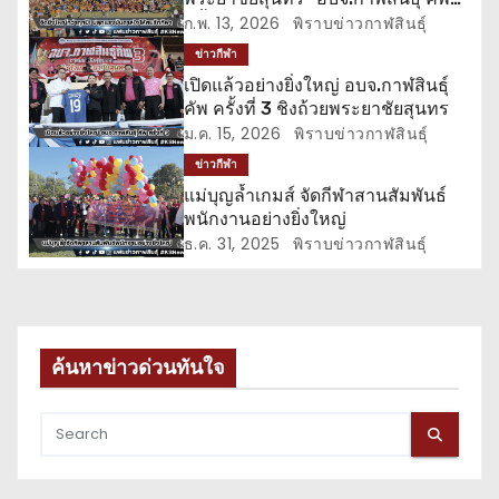
เ
ครั้งที่ 3”
ก.พ. 13, 2026
พิราบข่าวกาฬสินธุ์
รื่
ข่าวกีฬา
เปิดแล้วอย่างยิ่งใหญ่ อบจ.กาฬสินธุ์
อ
คัพ ครั้งที่ 3 ชิงถ้วยพระยาชัยสุนทร
ม.ค. 15, 2026
พิราบข่าวกาฬสินธุ์
ง
ข่าวกีฬา
แม่บุญล้ำเกมส์ จัดกีฬาสานสัมพันธ์
พนักงานอย่างยิ่งใหญ่
ธ.ค. 31, 2025
พิราบข่าวกาฬสินธุ์
ค้นหาข่าวด่วนทันใจ