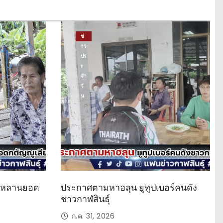
ข่
าว
ปร
ะ
จำ
วั
น
ด หลานยอด
ประกาศตามหาฮลุน ยูทูปเบอร์คนดัง
ชาวกาฬสินธุ์
ก.ค. 31, 2026