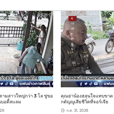
ข่
าว
ปร
ะ
จำ
วั
น
ตามสาวใหญ่กว่า 3 โล ขู่ขอ
คุณย่าน้องฮลุนใจแทบขา
นบอดี้สแลม
กตัญญูเสียชีวิตที่จอร์เจีย
026
ก.ค. 31, 2026