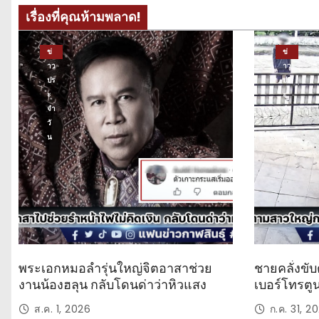
เรื่องที่คุณห้ามพลาด!
ข่
ข่
าว
าว
ปร
ปร
ะ
ะ
จำ
จำ
วั
วั
น
น
พระเอกหมอลำรุ่นใหญ่จิตอาสาช่วย
ชายคลั่งขับ
งานน้องฮลุน กลับโดนด่าว่าหิวแสง
เบอร์โทรตู
ส.ค. 1, 2026
ก.ค. 31, 2