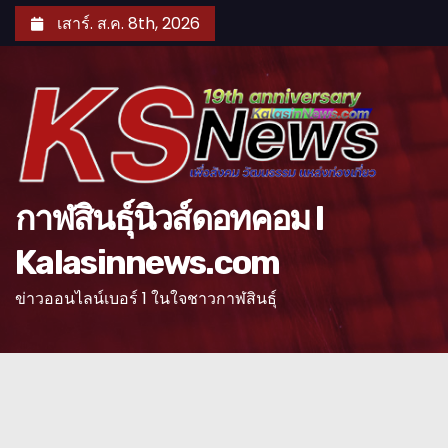
S
เสาร์. ส.ค. 8th, 2026
k
i
p
t
o
c
o
กาฬสินธุ์นิวส์ดอทคอม l
n
Kalasinnews.com
t
e
ข่าวออนไลน์เบอร์ 1 ในใจชาวกาฬสินธุ์
n
t