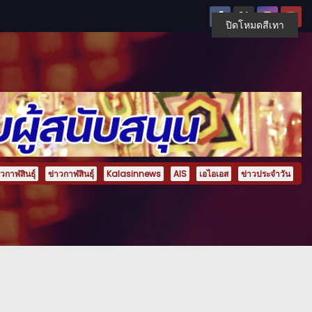
ปิดโหมดสีเทา
กาฬสินธุ์
ข่าวกาฬสินธุ์
Kalasinnews
AIS
เอไอเอส
ข่าวประจำวัน