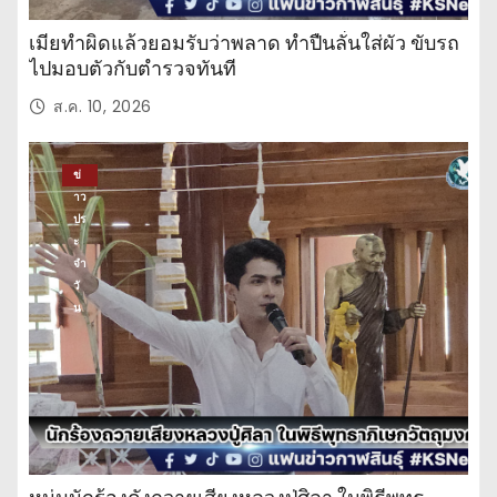
เมียทำผิดแล้วยอมรับว่าพลาด ทำปืนลั่นใส่ผัว ขับรถ
ไปมอบตัวกับตำรวจทันที
ส.ค. 10, 2026
ข่
าว
ปร
ะ
จำ
วั
น