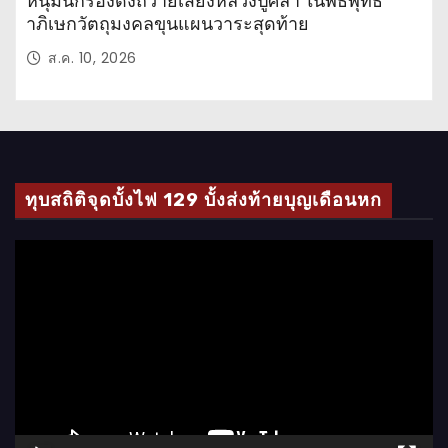
หนุ่มนักร้องดังถวายเสียงหลวงปู่ศิลา ในพิธีพุทธ
าภิเษกวัตถุมงคลขุนแผนวาระสุดท้าย
ส.ค. 10, 2026
ทุบสถิติจุดบั้งไฟ 129 บั้งส่งท้ายบุญเดือนหก
ตั
ว
เ
ล่
น
ไ
ฟ