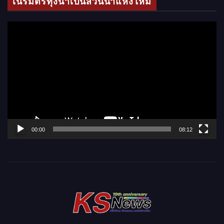
เนรมิตรทุ่งนาเป็นสวนน้ำแห่งใหม่
อ
ตั
ว
เ
ล่
น
ไ
ฟ
ล์
00:00
08:12
วิ
ดี
โ
อ