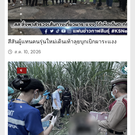
ล
ะ
ค
ว
า
ม
บั
สีสันผู้แทนคนรุ่นใหม่เดินเท้าลุยบุกเบิกผาระแงง
น
เ
ส.ค. 10, 2026
ทิ
ง
ข่
าว
ปร
ะ
จำ
วั
น