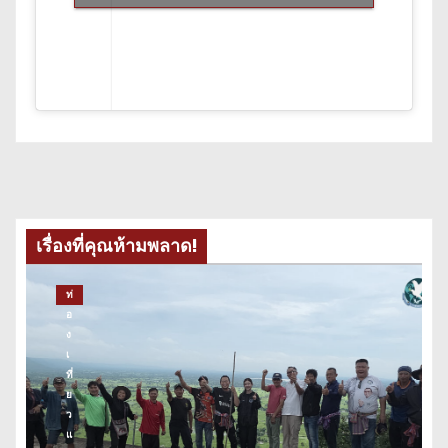
เรื่องที่คุณห้ามพลาด!
ท่
อ
ง
เ
ที่
ย
ว
แ