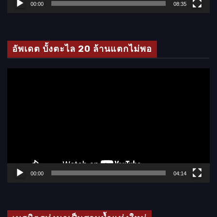
ล์
00:00
08:35
วิ
ดี
โ
อัพเดต บั้งตะไล 20 ล้านแตกไม่พอ
อ
ตั
ว
เ
ล่
น
ไ
ฟ
ล์
00:00
04:14
วิ
ดี
โ