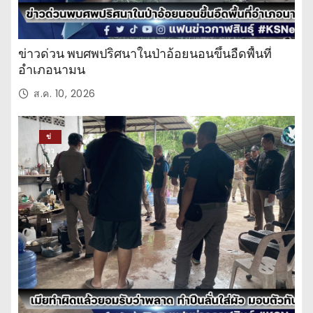
ข่าวด่วน พบศพปริศนาในป่าอ้อยนอนขึ้นอืดพื้นที่
อำเภอนามน
ส.ค. 10, 2026
ข่
าว
ปร
ะ
จำ
วั
น