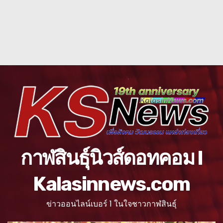
กาฬสินธุ์นิวส์ดอทคอม l
Kalasinnews.com
ข่าวออนไลน์เบอร์ 1 ในใจชาวกาฬสินธุ์