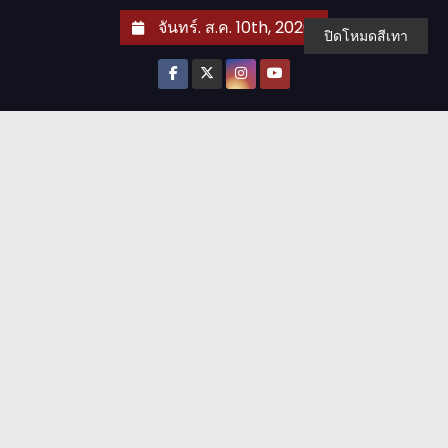
S
จันทร์. ส.ค. 10th, 2026
ปิดโหมดสีเทา
k
i
p
t
o
c
o
n
t
e
n
t