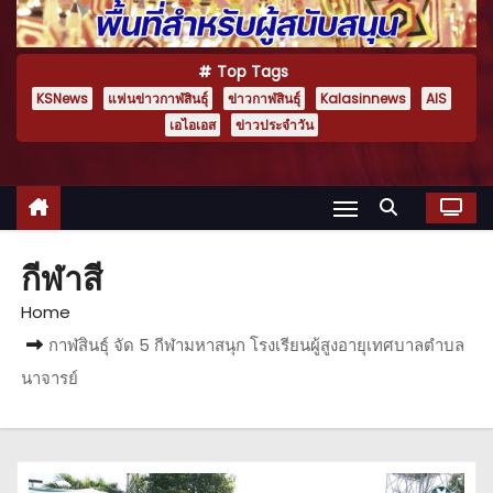
Top Tags
KSNews
แฟนข่าวกาฬสินธุ์
ข่าวกาฬสินธุ์
Kalasinnews
AIS
เอไอเอส
ข่าวประจำวัน
กีฬาสี
Home
กาฬสินธุ์ จัด 5 กีฬามหาสนุก โรงเรียนผู้สูงอายุเทศบาลตำบล
นาจารย์