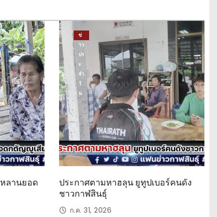
ข่
าว
ปร
ะ
จำ
วั
น
ด หลานยอด
ประกาศตามหาฮลุน ยูทูปเบอร์คนดัง
ชาวกาฬสินธุ์
ก.ค. 31, 2026