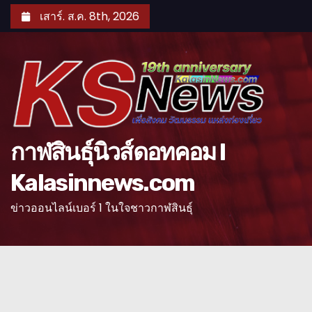
S
เสาร์. ส.ค. 8th, 2026
k
i
p
t
o
c
o
กาฬสินธุ์นิวส์ดอทคอม l
n
Kalasinnews.com
t
e
ข่าวออนไลน์เบอร์ 1 ในใจชาวกาฬสินธุ์
n
t