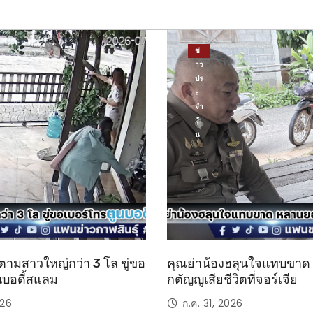
ข่
าว
ปร
ะ
จำ
วั
น
ตามสาวใหญ่กว่า 3 โล ขู่ขอ
คุณย่าน้องฮลุนใจแทบขา
นบอดี้สแลม
กตัญญูเสียชีวิตที่จอร์เจีย
026
ก.ค. 31, 2026